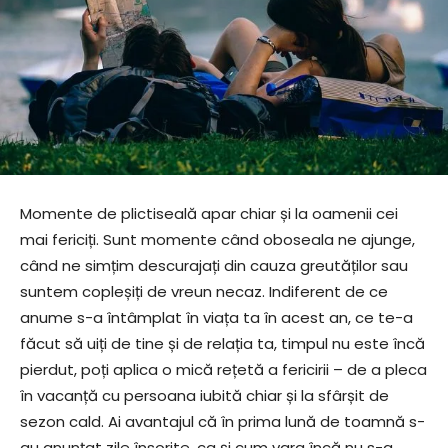
Momente de plictiseală apar chiar și la oamenii cei
mai fericiți. Sunt momente când oboseala ne ajunge,
când ne simțim descurajați din cauza greutăților sau
suntem copleșiți de vreun necaz. Indiferent de ce
anume s-a întâmplat în viața ta în acest an, ce te-a
făcut să uiți de tine și de relația ta, timpul nu este încă
pierdut, poți aplica o mică rețetă a fericirii – de a pleca
în vacanță cu persoana iubită chiar și la sfârșit de
sezon cald. Ai avantajul că în prima lună de toamnă s-
au anunțat zile însorite, ca și cum vara încă nu s-a