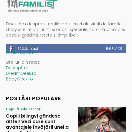
Discutăm despre situațiile de zi cu zi ale vieții de familie:
dragoste, relații, nunți și ocazii speciale, sarcină, animale,
casă și grădină, rețete și timp liber.
Spații publicitare / reclamă administrată de
ÎMI PLACE
14,235
Fani
PROMOdesk.ro
Site-uri din rețea:
Destepti.ro
DreamGeek.ro
BodyGeek.ro
POSTĂRI POPULARE
Copii & adolescenți
Copiii bilingvi gândesc
altfel! Vezi care sunt
avantajele învățării unei a