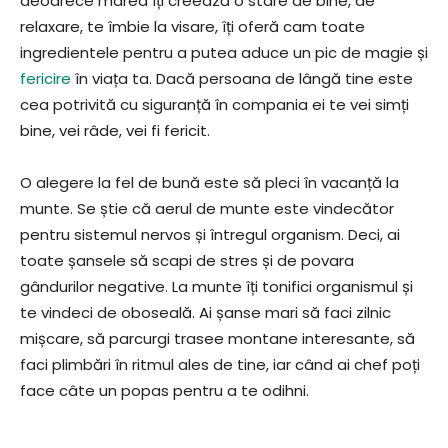
deoarece marea îți creează o stare de bine, de
relaxare, te îmbie la visare, îți oferă cam toate
ingredientele pentru a putea aduce un pic de magie și
fericire
în viața ta. Dacă persoana de lângă tine este
cea potrivită cu siguranță în compania ei te vei simți
bine, vei râde, vei fi fericit.
O alegere la fel de bună este să pleci în vacanță la
munte. Se știe că aerul de munte este vindecător
pentru sistemul nervos și întregul organism. Deci, ai
toate șansele să scapi de stres și de povara
gândurilor negative. La munte îți tonifici organismul și
te vindeci de oboseală. Ai șanse mari să faci zilnic
mișcare, să parcurgi trasee montane interesante, să
faci plimbări în ritmul ales de tine, iar când ai chef poți
face câte un popas pentru a te odihni.