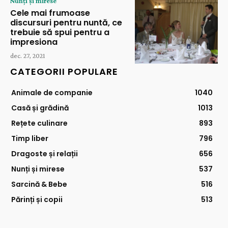
Nunți și mirese
Cele mai frumoase
discursuri pentru nuntă, ce
trebuie să spui pentru a
impresiona
dec. 27, 2021
CATEGORII POPULARE
Animale de companie
1040
Casă și grădină
1013
Rețete culinare
893
Timp liber
796
Dragoste și relații
656
Nunți și mirese
537
Sarcină & Bebe
516
Părinți și copii
513