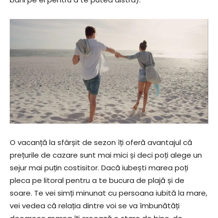
O vacanță la sfârșit de sezon îți oferă avantajul că
prețurile de cazare sunt mai mici și deci poți alege un
sejur mai puțin costisitor. Dacă iubești marea poți
pleca pe litoral pentru a te bucura de plajă și de
soare. Te vei simți minunat cu persoana iubită la mare,
vei vedea că relația dintre voi se va îmbunătăți