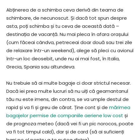
Abținerea de a schimba ceva derivă din teama de
schimbare, de necunoscut. Și dacă tot spun despre
asta, poți schimba și tu ceva de această dată –
destinația de vacanță. Nu mai pleca în afara orașului
(cum făceai cândva, petreceai doar două sau trei zile
de relaxare într-un weekend), alege să pleci cu avionul
într-un loc deosebit, unde nu ai mai fost, în Italia,
Grecia, Spania sau altundeva.
Nu trebuie să ai multe bagaje ci doar strictul necesar.
Dacă iei prea multe lucruri să nu uiți că geamantanul
tău nu este imens, din contra, se va umple destul de
rapid și va fi și greu de cărat. Ține cont și de
mărimea
bagajelor permise de companiile aeriene low cost
și
de prognoza meteo (dacă vei fi un pic norocos, poate
va fi tot timpul cald), dar și de card (să ai suficienți
bani pe el pentru a te putea distra).