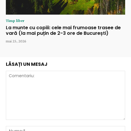
Timp liber
La munte cu copiii: cele mai frumoase trasee de
vară (la mai puțin de 2-3 ore de București)
mai 25, 2026
LĂSAȚI UN MESAJ
Comentariu:
Nu