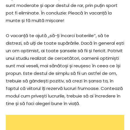
sunt moderate și apar destul de rar, prin puțin sport
pot fi eliminate. În concluzie: Pleacă în vacanță la
munte și fă multă mișcare!
O vacanță te ajută ,,să-ți încarci bateriileˮ, să te
distrezi, să uiți de toate supărările. Dacă în general ești
un om optimist, ai toate șansele să fii și fericit. Potrivit
unui studiu realizat de cercetători, oamenii optimiști
sunt mai veseli, mai sănătoși și reușesc în ceea ce își
propun. Este destul de simplu să fii un astfel de om,
trebuie să gândești pozitiv, să crezi în șansa ta, în
faptul că viitorul îți rezervă lucruri frumoase. Contează
modul cum privești lucrurile, trebuie să ai încredere în
tine și să faci alegeri bune în viață.