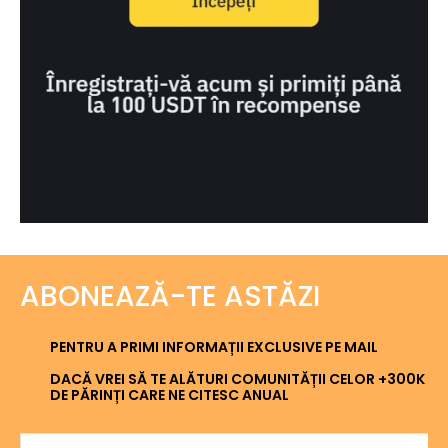
ABONEAZĂ-TE ASTĂZI
PENTRU A PRIMI INFORMAȚII EXCLUSIVE PE MAIL
DACĂ VREI SĂ TE ALĂTURI COMUNITĂȚII CELOR +300K
DE PĂRINȚI CARE NE CITESC ANUAL