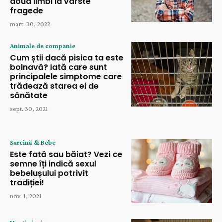
doua limbi la vârste
fragede
mart. 30, 2022
Animale de companie
Cum știi dacă pisica ta este
bolnavă? Iată care sunt
principalele simptome care
trădează starea ei de
sănătate
sept. 30, 2021
Sarcină & Bebe
Este fată sau băiat? Vezi ce
semne îți indică sexul
bebelușului potrivit
tradiției!
nov. 1, 2021