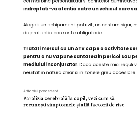
cel mai bine personalitatii si cerintelor dumneavo
indreptati-va atentia catre un vehicul care 
Alegeti un echipament potrivit, un costum sigur, 
de protectie care este obligatorie.
Tratati mersul cu un ATV ca pe o activitate ser
pentru a nu va pune santatea in pericol sau pe
mediului inconjurator
. Daca aceste mici reguli 
neuitat in natura chiar si in zonele greu accesibile.
Articolul precedent
Paralizia cerebrală la copil, vezi cum să
recunoști simptomele și află factorii de risc