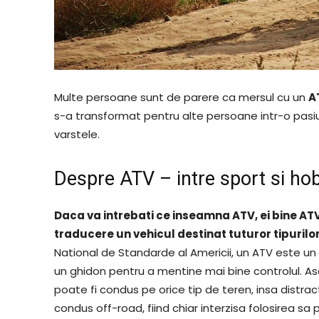
Multe persoane sunt de parere ca mersul cu un
A
s-a transformat pentru alte persoane intr-o pasiu
varstele.
Despre ATV – intre sport si ho
Daca va intrebati ce inseamna ATV, ei bine ATV 
traducere un vehicul destinat tuturor tipurilo
National de Standarde al Americii, un ATV este un v
un ghidon pentru a mentine mai bine controlul. A
poate fi condus pe orice tip de teren, insa distr
condus off-road, fiind chiar interzisa folosirea sa 