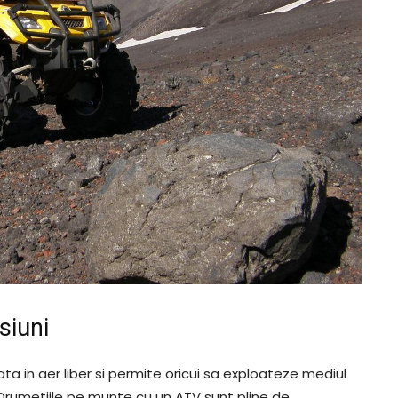
siuni
ta in aer liber si permite oricui sa exploateze mediul
i. Drumetiile pe munte cu un ATV sunt pline de