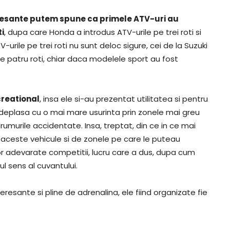
eresante putem spune ca primele ATV-uri au
ti
, dupa care Honda a introdus ATV-urile pe trei roti si
urile pe trei roti nu sunt deloc sigure, cei de la Suzuki
 patru roti, chiar daca modelele sport au fost
creational
, insa ele si-au prezentat utilitatea si pentru
se deplasa cu o mai mare usurinta prin zonele mai greu
rumurile accidentate. Insa, treptat, din ce in ce mai
aceste vehicule si de zonele pe care le puteau
r adevarate competitii, lucru care a dus, dupa cum
ul sens al cuvantului.
esante si pline de adrenalina, ele fiind organizate fie