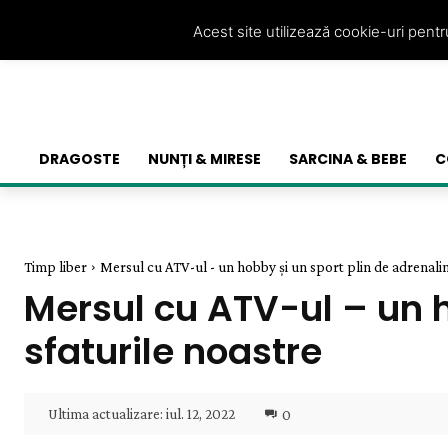
Acest site utilizează cookie-uri pent
DRAGOSTE
NUNȚI & MIRESE
SARCINA & BEBE
C
Timp liber
Mersul cu ATV-ul - un hobby și un sport plin de adrenalină
Mersul cu ATV-ul – un h
sfaturile noastre
Ultima actualizare:
iul. 12, 2022
0