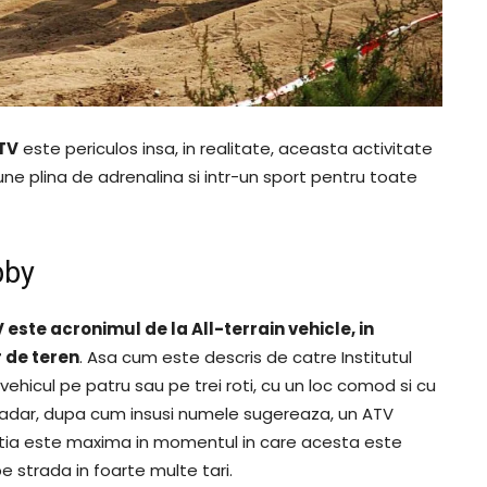
TV
este periculos insa, in realitate, aceasta activitate
ne plina de adrenalina si intr-un sport pentru toate
bby
este acronimul de la All-terrain vehicle, in
r de teren
. Asa cum este descris de catre Institutul
ehicul pe patru sau pe trei roti, cu un loc comod si cu
sadar, dupa cum insusi numele sugereaza, un ATV
actia este maxima in momentul in care acesta este
pe strada in foarte multe tari.