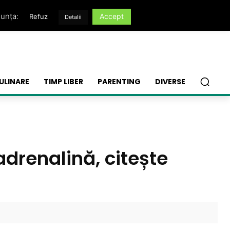
nunța:
Accept
Refuz
Detalii
ULINARE
TIMP LIBER
PARENTING
DIVERSE
adrenalină, citește