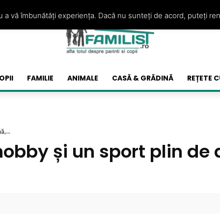
ru a vă îmbunătăți experiența. Dacă nu sunteți de acord, puteți re
OPII
FAMILIE
ANIMALE
CASĂ & GRĂDINĂ
REȚETE C
,...
obby și un sport plin de 