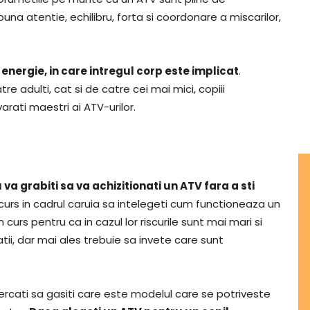
una atentie, echilibru, forta si coordonare a miscarilor,
 energie, in care intregul corp este implicat
.
e adulti, cat si de catre cei mai mici, copiii
rati maestri ai ATV-urilor.
va grabiti sa va achizitionati un ATV fara a sti
un curs in cadrul caruia sa intelegeti cum functioneaza un
curs pentru ca in cazul lor riscurile sunt mai mari si
tii, dar mai ales trebuie sa invete care sunt
ercati sa gasiti care este modelul care se potriveste