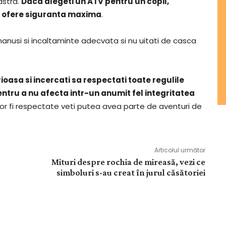
astra.
Daca alegeti un ATV pentru un copil,
sa ofere siguranta maxima
.
manusi si incaltaminte adecvata si nu uitati de casca
ioasa si incercati sa respectati toate regulile
ntru a nu afecta intr-un anumit fel integritatea
vor fi respectate veti putea avea parte de aventuri de
Articolul următor
Mituri despre rochia de mireasă, vezi ce
simboluri s-au creat în jurul căsătoriei