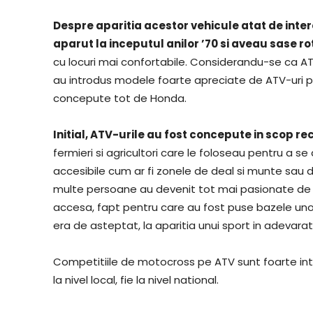
Despre aparitia acestor vehicule atat de int
aparut la inceputul anilor ’70 si aveau sase ro
cu locuri mai confortabile. Considerandu-se ca ATV-
au introdus modele foarte apreciate de ATV-uri pe
concepute tot de Honda.
Initial, ATV-urile au fost concepute in scop re
fermieri si agricultori care le foloseau pentru a 
accesibile cum ar fi zonele de deal si munte sau d
multe persoane au devenit tot mai pasionate de 
accesa, fapt pentru care au fost puse bazele uno
era de asteptat, la aparitia unui sport in adevarat
Competitiile de motocross pe ATV sunt foarte inter
la nivel local, fie la nivel national.