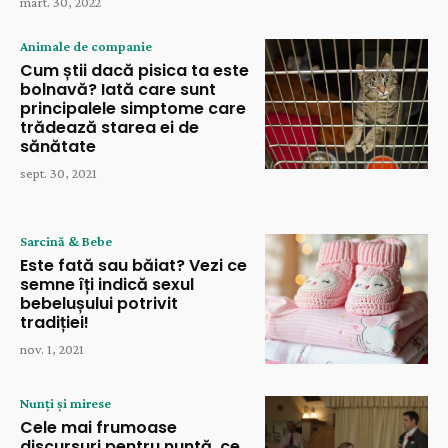
mart. 30, 2022
Animale de companie
Cum știi dacă pisica ta este
bolnavă? Iată care sunt
principalele simptome care
trădează starea ei de
sănătate
sept. 30, 2021
Sarcină & Bebe
Este fată sau băiat? Vezi ce
semne îți indică sexul
bebelușului potrivit
tradiției!
nov. 1, 2021
Nunți și mirese
Cele mai frumoase
discursuri pentru nuntă, ce