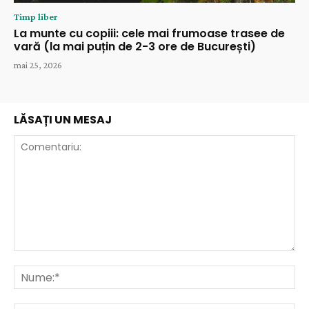
Timp liber
La munte cu copiii: cele mai frumoase trasee de
vară (la mai puțin de 2-3 ore de București)
mai 25, 2026
LĂSAȚI UN MESAJ
Comentariu:
Nu