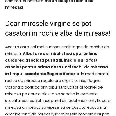
cele mai cunoscute
mituri despre rochia de
mireasa
.
Doar miresele virgine se pot
casatori in rochie alba de mireasa!
Acesta este cel mai cunoscut mit legat de rochiile de
mireasa.
Albul are o simbolistica aparte fiind
culoarea asociata puritatii, insa albul a fost
asociat pentru prima data unei rochii de mireasa
in timpul casatoriei Reginei Victoria
. In mod normal,
rochia de mireasa regala era argintie, insa Regina
Victoria a dorit ca prin albul stralucitor al rochiei de
mireasa pe care a ales-o sa scoata in evidenta
statutul sau social. Incepand din acel moment, fiecare
mireasa a inceput sa viseze sa se casatoreasca intr-
o rochie alba de mireasa, iar miresele moderne isi pot