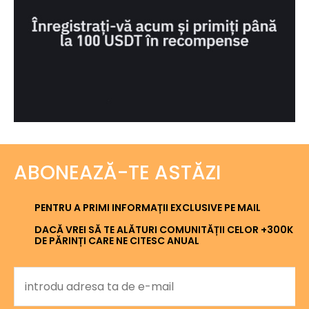
ABONEAZĂ-TE ASTĂZI
PENTRU A PRIMI INFORMAȚII EXCLUSIVE PE MAIL
DACĂ VREI SĂ TE ALĂTURI COMUNITĂȚII CELOR +300K
DE PĂRINȚI CARE NE CITESC ANUAL