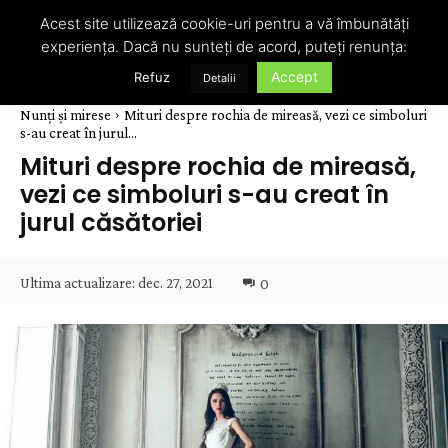
Acest site utilizează cookie-uri pentru a vă îmbunătăți
experiența. Dacă nu sunteți de acord, puteți renunța:
Accept
Refuz
Detalii
Nunți și mirese
Mituri despre rochia de mireasă, vezi ce simboluri
s-au creat în jurul...
Mituri despre rochia de mireasă,
vezi ce simboluri s-au creat în
jurul căsătoriei
Ultima actualizare:
dec. 27, 2021
0