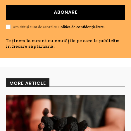
ABONARE
Am citit și sunt de acord cu
Politica de confidențialitate
.
Te ținem la curent cu noutățile pe care le publicăm
în fiecare săptămână.
MORE ARTICLE