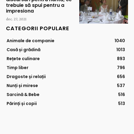
trebuie să spui pentru a
impresiona
dec. 27, 2021
CATEGORII POPULARE
Animale de companie
1040
Casă și grădină
1013
Rețete culinare
893
Timp liber
796
Dragoste și relații
656
Nunți și mirese
537
Sarcină & Bebe
516
Părinți și copii
513