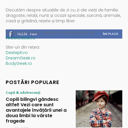
Discutăm despre situațiile de zi cu zi ale vieții de familie:
dragoste, relații, nunți și ocazii speciale, sarcină, animale,
casă și grădină, rețete și timp liber.
Spații publicitare / reclamă administrată de
ÎMI PLACE
14,235
Fani
PROMOdesk.ro
Site-uri din rețea:
Destepti.ro
DreamGeek.ro
BodyGeek.ro
POSTĂRI POPULARE
Copii & adolescenți
Copiii bilingvi gândesc
altfel! Vezi care sunt
avantajele învățării unei a
doua limbi la vârste
fragede