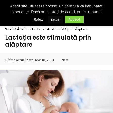
Acest site utilizează cookie-uri pentru a vă îmbunătăți
experiența. Dacă nu sunteți de acord, puteți renunța:
Accept
Refuz
Detalii
Sarcină & Bebe
Lactația este stimulată prin alăptare
Lactația este stimulată prin
alăptare
Ultima actualizare:
nov. 18, 2018
0