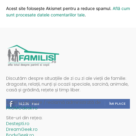
Acest site folosește Akismet pentru a reduce spamul.
Află cum
sunt procesate datele comentariilor tale
.
Discutăm despre situațiile de zi cu zi ale vieții de familie:
dragoste, relații, nunți și ocazii speciale, sarcină, animale,
casă și grădină, rețete și timp liber.
Spații publicitare / reclamă administrată de
ÎMI PLACE
14,235
Fani
PROMOdesk.ro
Site-uri din rețea:
Destepti.ro
DreamGeek.ro
BodyGeek.ro