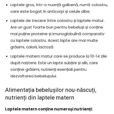
Laptele gros, într-o nuanță galbenă, numit colostru,
care este bogat în anticorpi și celule albe.
Laptele de trecere între colostru și laptele matur.
Are un gust foarte bun pentru bebeluși și conține
mai puține proteine și imunoglobulină comparativ
cu laptele colostru. Acest lapte are mai multe
grăsimi, calorii, lactoză.
Laptele matern matur care se produce la 10-14 zile
după naștere. Este un lapte subțire și alb, care
conține grăsimi, nutrienți esențiali pentru
dezvoltarea bebelușului.
Alimentația bebelușilor nou-născuți,
nutrienți din laptele matern
Laptele matern conține numeroși nutrienți: