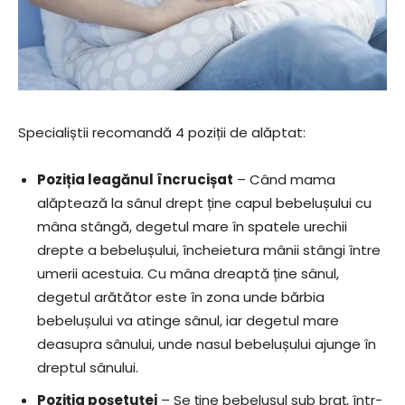
Specialiștii recomandă 4 poziții de alăptat:
Poziția leagănul încrucișat
– Când mama
alăptează la sânul drept ține capul bebelușului cu
mâna stângă, degetul mare în spatele urechii
drepte a bebelușului, încheietura mânii stângi între
umerii acestuia. Cu mâna dreaptă ține sânul,
degetul arătător este în zona unde bărbia
bebelușului va atinge sânul, iar degetul mare
deasupra sânului, unde nasul bebelușului ajunge în
dreptul sânului.
Poziția poșetuței
– Se ține bebelușul sub braț, într-