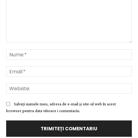
Comentariu:
Nu
Ema
Web
Salvați numele meu, adresa de e-mail și site-ul web în acest
browser pentru data viitoare i comentariu.