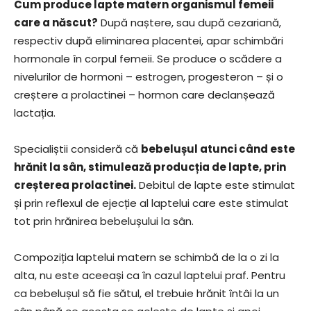
Cum produce lapte matern organismul femeii
care a născut?
După naștere, sau după cezariană,
respectiv după eliminarea placentei, apar schimbări
hormonale în corpul femeii. Se produce o scădere a
nivelurilor de hormoni – estrogen, progesteron – și o
creștere a prolactinei – hormon care declanșează
lactația.
Specialiștii consideră că
bebelușul atunci când este
hrănit la sân, stimulează producția de lapte, prin
creșterea prolactinei.
Debitul de lapte este stimulat
și prin reflexul de ejecție al laptelui care este stimulat
tot prin hrănirea bebelușului la sân.
Compoziția laptelui matern se schimbă de la o zi la
alta, nu este aceeași ca în cazul laptelui praf. Pentru
ca bebelușul să fie sătul, el trebuie hrănit întâi la un