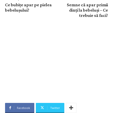
Ce bubițe apar pe pielea
Semne că apar primii
bebelușului?
dinți la bebeluși – Ce
trebuie să faci?
Facebook
Twitter