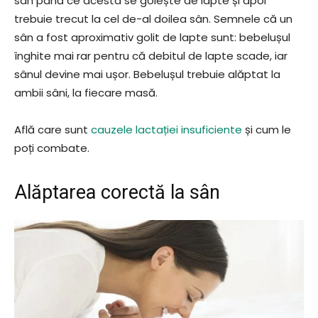
sân până ce acesta se golește de lapte și apoi
trebuie trecut la cel de-al doilea sân. Semnele că un
sân a fost aproximativ golit de lapte sunt: bebelușul
înghite mai rar pentru că debitul de lapte scade, iar
sânul devine mai ușor. Bebelușul trebuie alăptat la
ambii sâni, la fiecare masă.
Află care sunt
cauzele lactației insuficiente
și cum le
poți combate.
Alăptarea corectă la sân