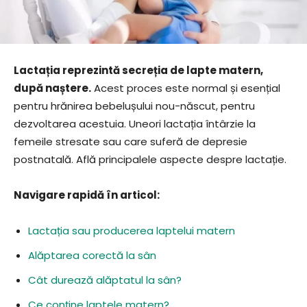
Lactația reprezintă secreția de lapte matern,
după naștere.
Acest proces este normal și esențial
pentru hrănirea bebelușului nou-născut, pentru
dezvoltarea acestuia. Uneori lactația întârzie la
femeile stresate sau care suferă de depresie
postnatală. Află principalele aspecte despre lactație.
Navigare rapidă în articol:
Lactația sau producerea laptelui matern
Alăptarea corectă la sân
Cât durează alăptatul la sân?
Ce conține laptele matern?