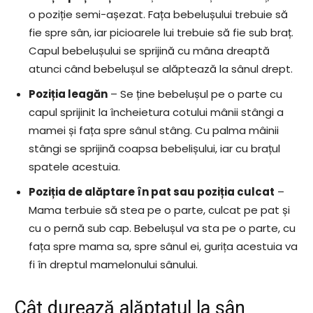
o poziție semi-așezat. Fața bebelușului trebuie să
fie spre sân, iar picioarele lui trebuie să fie sub braț.
Capul bebelușului se sprijină cu mâna dreaptă
atunci când bebelușul se alăptează la sânul drept.
Poziția leagăn
– Se ține bebelușul pe o parte cu
capul sprijinit la încheietura cotului mânii stângi a
mamei și fața spre sânul stâng. Cu palma mâinii
stângi se sprijină coapsa bebelișului, iar cu brațul
spatele acestuia.
Poziția de alăptare în pat sau poziția culcat
–
Mama terbuie să stea pe o parte, culcat pe pat și
cu o pernă sub cap. Bebelușul va sta pe o parte, cu
fața spre mama sa, spre sânul ei, gurița acestuia va
fi în dreptul mamelonului sânului.
Cât durează alăptatul la sân