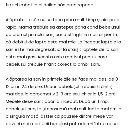
fie schimbat la al doilea sân prea repede.
Alăptatul la sân nu se face prea mult timp și nici prea
rapid. Mama trebuie să aștepte până când bebelușul
dă drumul primului sân, când el înghite mai rar pentru
că debitul de lapte este mai mic. La început laptele la
sân este mai degresat, iar la sfârșit laptele de la sân
este mai gras. Acesta este motivul pentru care
bebelușul trebuie hrănit corect la ambii sâni.
Alăptarea la sân în primele zile se face mai des, de 8-
12 ori în 24 de ore. Uneori bebelușul trebuie hrănit și
mai des, la aproximativ 2-3 ore sau chiar la 1,5-2 ore.
Mesele dese sunt doar la început. După un timp,
bebelușul crește și consumă mai mult lapte matern la
o singură masă, astfel că pauzele dintre mese vor
deveni mai mari. Unii bebeluși pot adormi între mese,