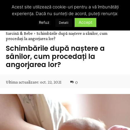
Acest site utilizează cookie-uri pentru a vă îmbunătăți
experiența. Dacă nu sunteți de acord, puteți renunța:
Accept
Refuz
Detalii
Sarcină & Bebe
Schimbările după naștere a sânilor, cum
procedați la angorjarea lor?
Schimbările după naștere a
sânilor, cum procedați la
angorjarea lor?
Ultima actualizare:
oct. 22, 2021
0