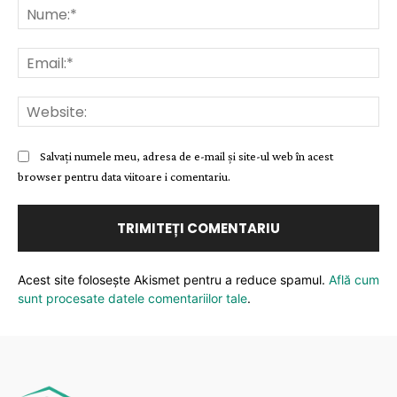
Nu
Ema
Web
Salvați numele meu, adresa de e-mail și site-ul web în acest
browser pentru data viitoare i comentariu.
Acest site folosește Akismet pentru a reduce spamul.
Află cum
sunt procesate datele comentariilor tale
.