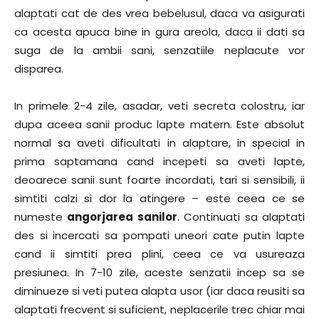
alaptati cat de des vrea bebelusul, daca va asigurati
ca acesta apuca bine in gura areola, daca ii dati sa
suga de la ambii sani, senzatiile neplacute vor
disparea.
In primele 2-4 zile, asadar, veti secreta colostru, iar
dupa aceea sanii produc lapte matern. Este absolut
normal sa aveti dificultati in alaptare, in special in
prima saptamana cand incepeti sa aveti lapte,
deoarece sanii sunt foarte incordati, tari si sensibili, ii
simtiti calzi si dor la atingere – este ceea ce se
numeste
angorjarea sanilor
. Continuati sa alaptati
des si incercati sa pompati uneori cate putin lapte
cand ii simtiti prea plini, ceea ce va usureaza
presiunea. In 7-10 zile, aceste senzatii incep sa se
diminueze si veti putea alapta usor (iar daca reusiti sa
alaptati frecvent si suficient, neplacerile trec chiar mai