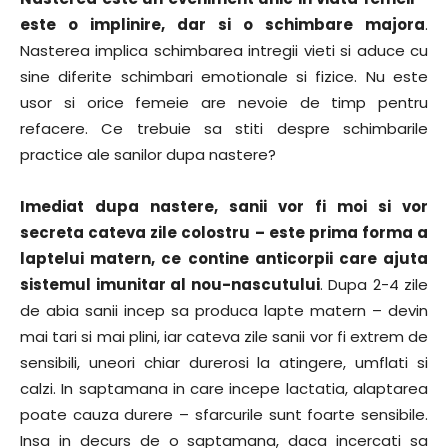
este o implinire, dar si o schimbare majora
.
Nasterea implica schimbarea intregii vieti si aduce cu
sine diferite schimbari emotionale si fizice. Nu este
usor si orice femeie are nevoie de timp pentru
refacere. Ce trebuie sa stiti despre schimbarile
practice ale sanilor dupa nastere?
Imediat dupa nastere, sanii vor fi moi si vor
secreta cateva zile colostru – este prima forma a
laptelui matern, ce contine anticorpii care ajuta
sistemul imunitar al nou-nascutului
. Dupa 2-4 zile
de abia sanii incep sa produca lapte matern – devin
mai tari si mai plini, iar cateva zile sanii vor fi extrem de
sensibili, uneori chiar durerosi la atingere, umflati si
calzi. In saptamana in care incepe lactatia, alaptarea
poate cauza durere – sfarcurile sunt foarte sensibile.
Insa in decurs de o saptamana, daca incercati sa