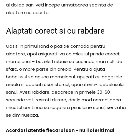
al doilea san, veti incepe urmatoarea sedinta de
alaptare cu acesta.
Alaptati corect si cu rabdare
Gasiti in primul rand o pozitie comoda pentru
alaptare, apoi asigurati-va ca micutul prinde corect
mamelonul – buzele trebuie sa cuprinda mai mult de
sfarc, o mare parte din areola. Pentru a ajuta
bebelusul sa apuce mamelonul, apucati cu degetele
areola si apasati usor sfarcul, apoi oferiti-i bebelusului
sanul. Aveti rabdare, deoarece in primele 30-60
secunde veti resimti durere, dar in mod normal daca
micutul continua sa suga si a prins bine sanul, senzatia
se diminueaza.
Acordati atentie fiecarui san – nu ii oferiti mai