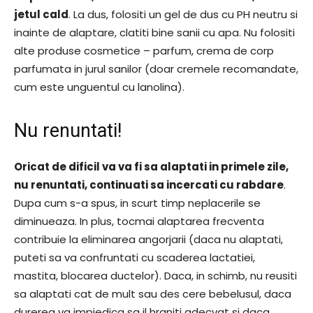
jetul cald
. La dus, folositi un gel de dus cu PH neutru si
inainte de alaptare, clatiti bine sanii cu apa. Nu folositi
alte produse cosmetice – parfum, crema de corp
parfumata in jurul sanilor (doar cremele recomandate,
cum este unguentul cu lanolina).
Nu renuntati!
Oricat de dificil va va fi sa alaptati in primele zile,
nu renuntati, continuati sa incercati cu rabdare
.
Dupa cum s-a spus, in scurt timp neplacerile se
diminueaza. In plus, tocmai alaptarea frecventa
contribuie la eliminarea angorjarii (daca nu alaptati,
puteti sa va confruntati cu scaderea lactatiei,
mastita, blocarea ductelor). Daca, in schimb, nu reusiti
sa alaptati cat de mult sau des cere bebelusul, daca
durerea va impiedica sa il hraniti adecvat si daca