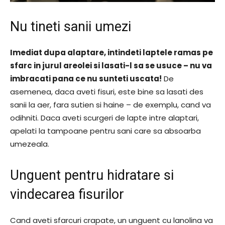
Nu tineti sanii umezi
Imediat dupa alaptare, intindeti laptele ramas pe
sfarc in jurul areolei si lasati-l sa se usuce – nu va
imbracati pana ce nu sunteti uscata!
De
asemenea, daca aveti fisuri, este bine sa lasati des
sanii la aer, fara sutien si haine – de exemplu, cand va
odihniti. Daca aveti scurgeri de lapte intre alaptari,
apelati la tampoane pentru sani care sa absoarba
umezeala.
Unguent pentru hidratare si
vindecarea fisurilor
Cand aveti sfarcuri crapate, un unguent cu lanolina va