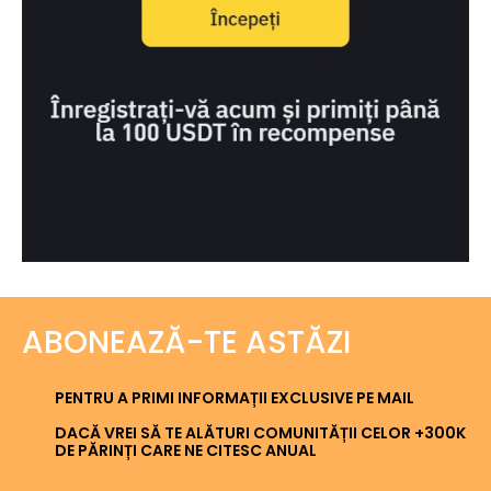
ABONEAZĂ-TE ASTĂZI
PENTRU A PRIMI INFORMAȚII EXCLUSIVE PE MAIL
DACĂ VREI SĂ TE ALĂTURI COMUNITĂȚII CELOR +300K
DE PĂRINȚI CARE NE CITESC ANUAL