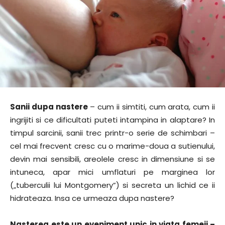
Sanii dupa nastere
– cum ii simtiti, cum arata, cum ii
ingrijiti si ce dificultati puteti intampina in alaptare? In
timpul sarcinii, sanii trec printr-o serie de schimbari –
cel mai frecvent cresc cu o marime-doua a sutienului,
devin mai sensibili, areolele cresc in dimensiune si se
intuneca, apar mici umflaturi pe marginea lor
(„tuberculii lui Montgomery”) si secreta un lichid ce ii
hidrateaza. Insa ce urmeaza dupa nastere?
Nasterea este un eveniment unic in viata femeii –