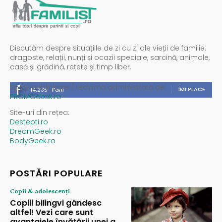
Discutăm despre situațiile de zi cu zi ale vieții de familie:
dragoste, relații, nunți și ocazii speciale, sarcină, animale,
casă și grădină, rețete și timp liber.
Spații publicitare / reclamă administrată de
ÎMI PLACE
14,235
Fani
PROMOdesk.ro
Site-uri din rețea:
Destepti.ro
DreamGeek.ro
BodyGeek.ro
POSTĂRI POPULARE
Copii & adolescenți
Copiii bilingvi gândesc
altfel! Vezi care sunt
avantajele învățării unei a