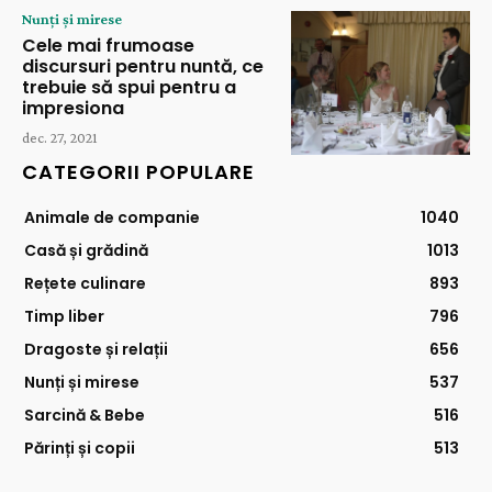
Nunți și mirese
Cele mai frumoase
discursuri pentru nuntă, ce
trebuie să spui pentru a
impresiona
dec. 27, 2021
CATEGORII POPULARE
Animale de companie
1040
Casă și grădină
1013
Rețete culinare
893
Timp liber
796
Dragoste și relații
656
Nunți și mirese
537
Sarcină & Bebe
516
Părinți și copii
513