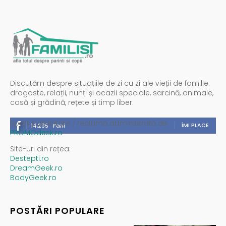
Discutăm despre situațiile de zi cu zi ale vieții de familie:
dragoste, relații, nunți și ocazii speciale, sarcină, animale,
casă și grădină, rețete și timp liber.
Spații publicitare / reclamă administrată de
ÎMI PLACE
14,235
Fani
PROMOdesk.ro
Site-uri din rețea:
Destepti.ro
DreamGeek.ro
BodyGeek.ro
POSTĂRI POPULARE