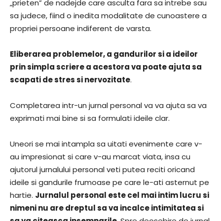
„prieten” de nadejde care asculta fara sa intrebe sau
sa judece, fiind o inedita modalitate de cunoastere a
propriei persoane indiferent de varsta.
Eliberarea problemelor, a gandurilor si a ideilor
prin simpla scriere a acestora va poate ajuta sa
scapati de stres si nervozitate
.
Completarea intr-un jurnal personal va va ajuta sa va
exprimati mai bine si sa formulati ideile clar.
Uneori se mai intampla sa uitati evenimente care v-
au impresionat si care v-au marcat viata, insa cu
ajutorul jurnalului personal veti putea reciti oricand
ideile si gandurile frumoase pe care le-ati asternut pe
hartie.
Jurnalul personal este cel mai intim lucru si
nimeni nu are dreptul sa va incalce intimitatea si
sa va citeasca insemnarile
. Spre deosebire de jurnal,