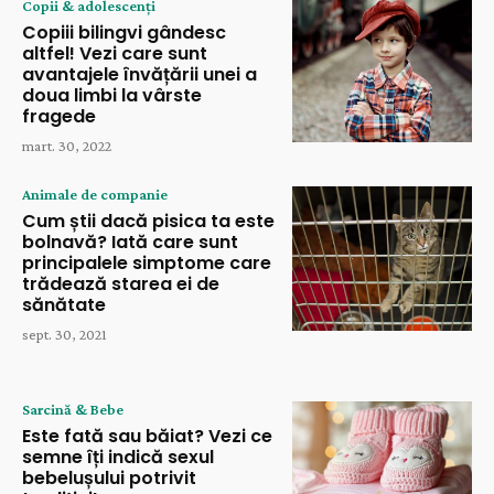
Copii & adolescenți
Copiii bilingvi gândesc
altfel! Vezi care sunt
avantajele învățării unei a
doua limbi la vârste
fragede
mart. 30, 2022
Animale de companie
Cum știi dacă pisica ta este
bolnavă? Iată care sunt
principalele simptome care
trădează starea ei de
sănătate
sept. 30, 2021
Sarcină & Bebe
Este fată sau băiat? Vezi ce
semne îți indică sexul
bebelușului potrivit