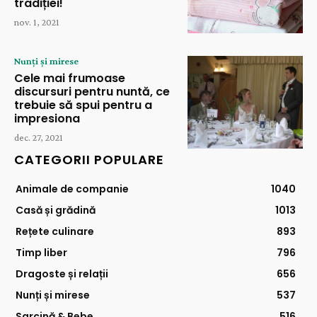
tradiției!
nov. 1, 2021
Nunți și mirese
Cele mai frumoase
discursuri pentru nuntă, ce
trebuie să spui pentru a
impresiona
dec. 27, 2021
CATEGORII POPULARE
Animale de companie
1040
Casă și grădină
1013
Rețete culinare
893
Timp liber
796
Dragoste și relații
656
Nunți și mirese
537
Sarcină & Bebe
516