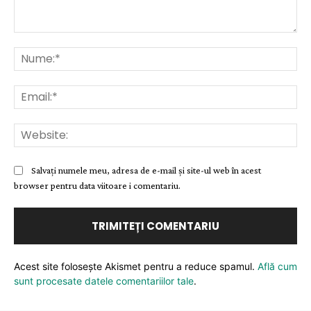
Comentariu:
Nu
Ema
Web
Salvați numele meu, adresa de e-mail și site-ul web în acest
browser pentru data viitoare i comentariu.
Acest site folosește Akismet pentru a reduce spamul.
Află cum
sunt procesate datele comentariilor tale
.