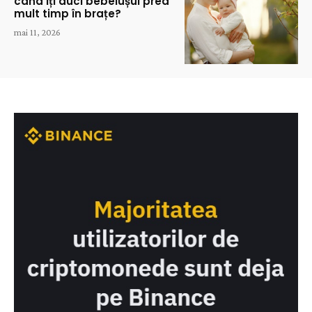
când îți duci bebelușul prea
mult timp în brațe?
mai 11, 2026