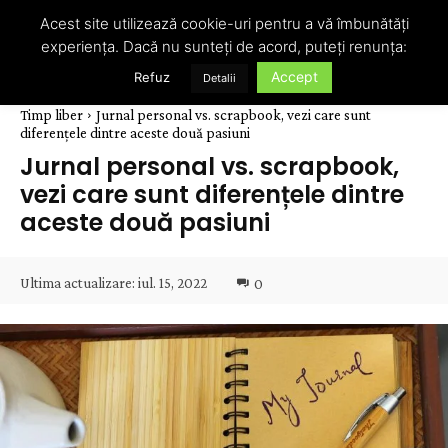
Acest site utilizează cookie-uri pentru a vă îmbunătăți
experiența. Dacă nu sunteți de acord, puteți renunța:
Accept
Refuz
Detalii
Timp liber
Jurnal personal vs. scrapbook, vezi care sunt
diferențele dintre aceste două pasiuni
Jurnal personal vs. scrapbook,
vezi care sunt diferențele dintre
aceste două pasiuni
Ultima actualizare:
iul. 15, 2022
0