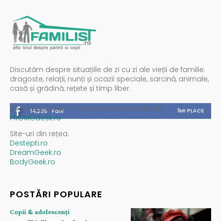
Discutăm despre situațiile de zi cu zi ale vieții de familie:
dragoste, relații, nunți și ocazii speciale, sarcină, animale,
casă și grădină, rețete și timp liber.
Spații publicitare / reclamă administrată de
ÎMI PLACE
14,235
Fani
PROMOdesk.ro
Site-uri din rețea:
Destepti.ro
DreamGeek.ro
BodyGeek.ro
POSTĂRI POPULARE
Copii & adolescenți