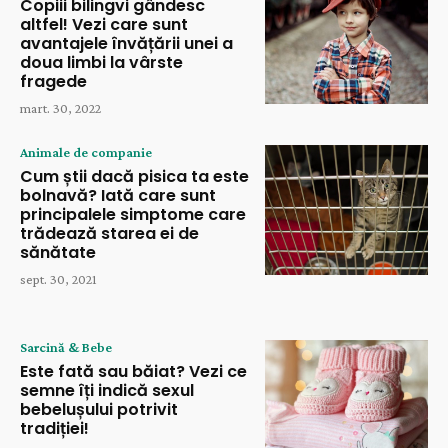
Copiii bilingvi gândesc
altfel! Vezi care sunt
avantajele învățării unei a
doua limbi la vârste
fragede
mart. 30, 2022
Animale de companie
Cum știi dacă pisica ta este
bolnavă? Iată care sunt
principalele simptome care
trădează starea ei de
sănătate
sept. 30, 2021
Sarcină & Bebe
Este fată sau băiat? Vezi ce
semne îți indică sexul
bebelușului potrivit
tradiției!