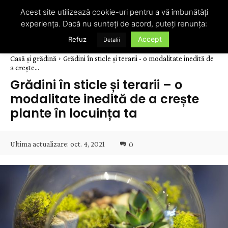
Acest site utilizează cookie-uri pentru a vă îmbunătăți
experiența. Dacă nu sunteți de acord, puteți renunța:
Accept
Refuz
Detalii
Casă și grădină
Grădini în sticle și terarii - o modalitate inedită de
a crește...
Grădini în sticle și terarii – o
modalitate inedită de a crește
plante în locuința ta
Ultima actualizare:
oct. 4, 2021
0