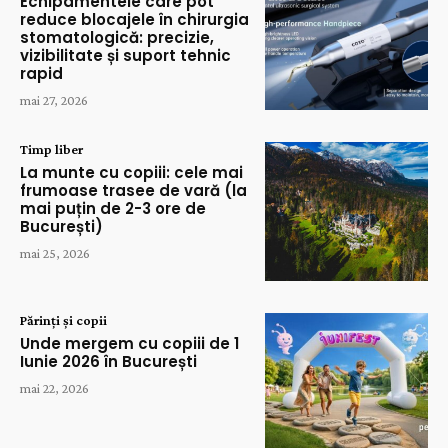
Echipamentele care pot
reduce blocajele în chirurgia
stomatologică: precizie,
vizibilitate și suport tehnic
rapid
mai 27, 2026
Timp liber
La munte cu copiii: cele mai
frumoase trasee de vară (la
mai puțin de 2-3 ore de
București)
mai 25, 2026
Părinți și copii
Unde mergem cu copiii de 1
Iunie 2026 în București
mai 22, 2026