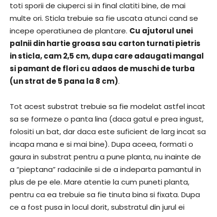
toti sporii de ciuperci si in final clatiti bine, de mai
multe ori. Sticla trebuie sa fie uscata atunci cand se
incepe operatiunea de plantare.
Cu ajutorul unei
palnii din hartie groasa sau carton turnati pietris
in sticla, cam 2,5 cm, dupa care adaugati mangal
si pamant de flori cu adaos de muschi de turba
(un strat de 5 pana la 8 cm)
.
Tot acest substrat trebuie sa fie modelat astfel incat
sa se formeze o panta lina (daca gatul e prea ingust,
folositi un bat, dar daca este suficient de larg incat sa
incapa mana e si mai bine). Dupa aceea, formati o
gaura in substrat pentru a pune planta, nu inainte de
a “pieptana” radacinile si de a indeparta pamantul in
plus de pe ele. Mare atentie la cum puneti planta,
pentru ca ea trebuie sa fie tinuta bina si fixata. Dupa
ce a fost pusa in locul dorit, substratul din jurul ei