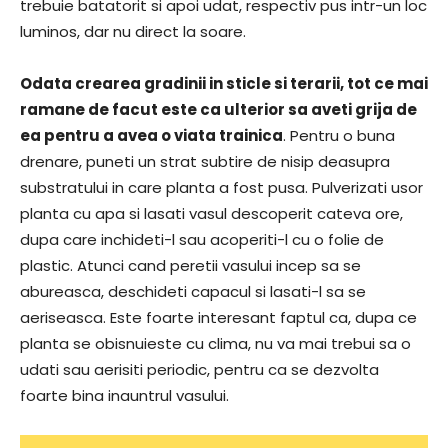
trebuie batatorit si apoi udat, respectiv pus intr-un loc
luminos, dar nu direct la soare.
Odata crearea gradinii in sticle si terarii, tot ce mai
ramane de facut este ca ulterior sa aveti grija de
ea pentru a avea o viata trainica
. Pentru o buna
drenare, puneti un strat subtire de nisip deasupra
substratului in care planta a fost pusa. Pulverizati usor
planta cu apa si lasati vasul descoperit cateva ore,
dupa care inchideti-l sau acoperiti-l cu o folie de
plastic. Atunci cand peretii vasului incep sa se
abureasca, deschideti capacul si lasati-l sa se
aeriseasca. Este foarte interesant faptul ca, dupa ce
planta se obisnuieste cu clima, nu va mai trebui sa o
udati sau aerisiti periodic, pentru ca se dezvolta
foarte bina inauntrul vasului.