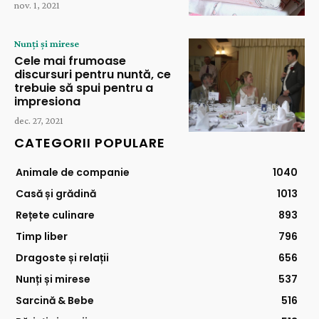
nov. 1, 2021
Nunți și mirese
Cele mai frumoase
discursuri pentru nuntă, ce
trebuie să spui pentru a
impresiona
dec. 27, 2021
CATEGORII POPULARE
Animale de companie
1040
Casă și grădină
1013
Rețete culinare
893
Timp liber
796
Dragoste și relații
656
Nunți și mirese
537
Sarcină & Bebe
516