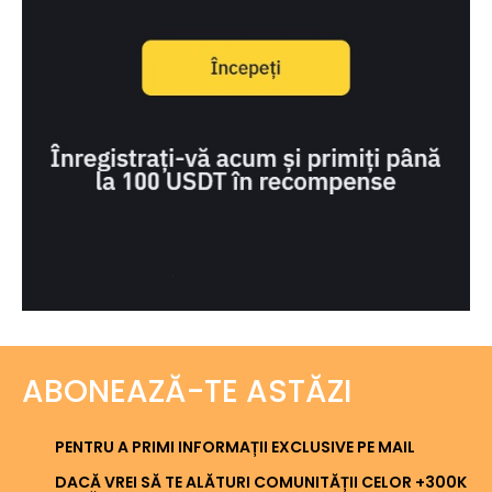
ABONEAZĂ-TE ASTĂZI
PENTRU A PRIMI INFORMAȚII EXCLUSIVE PE MAIL
DACĂ VREI SĂ TE ALĂTURI COMUNITĂȚII CELOR +300K