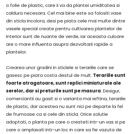
o folie de plastic, care ii va da plantei umiditatea si
caldura necesara. Cel mai bine este sa folositi vase
din sticla incolora, desi pe piata cele mai multe dintre
vasele special create pentru cultivarea plantelor de
interior sunt de nuante de verde, iar aceasta culoare
are o mare influenta asupra dezvoltarii rapide a
plantelor.
Crearea unor gradini in sticlele si terariile care se
gasesc pe piata costa destul de mult.
Terariile sunt
foarte atragatoare, sunt replici miniaturale ale
serelor, dar si preturile sunt pe masura
. Desigur,
comerciantii au gasit si o varianta mai ieftina, terariile
de plastic, dar acestea nu sunt nici pe departe la fel
de frumoase ca si cele din sticla. Orice solutie
adoptati, o planta pe care o cresteti intr-un vas si pe
care o amplasati intr-un loc in care sa fie vazuta de