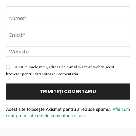
Comentariu:
Nu
Ema
Web
Salvați numele meu, adresa de e-mail și site-ul web în acest
browser pentru data viitoare i comentariu.
Acest site folosește Akismet pentru a reduce spamul.
Află cum
sunt procesate datele comentariilor tale
.