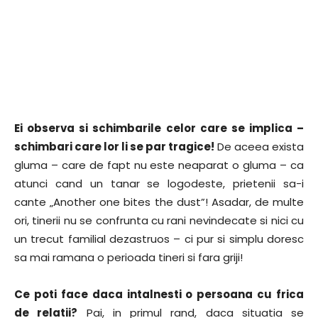
Ei observa si schimbarile celor care se implica –
schimbari care lor li se par tragice!
De aceea exista
gluma – care de fapt nu este neaparat o gluma – ca
atunci cand un tanar se logodeste, prietenii sa-i
cante „Another one bites the dust”! Asadar, de multe
ori, tinerii nu se confrunta cu rani nevindecate si nici cu
un trecut familial dezastruos – ci pur si simplu doresc
sa mai ramana o perioada tineri si fara griji!
Ce poti face daca intalnesti o persoana cu frica
de relatii?
Pai, in primul rand, daca situatia se