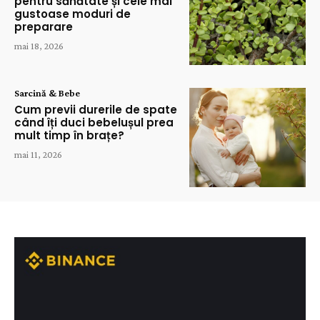
pentru sănătate și cele mai
gustoase moduri de
preparare
mai 18, 2026
Sarcină & Bebe
Cum previi durerile de spate
când îți duci bebelușul prea
mult timp în brațe?
mai 11, 2026