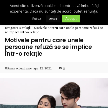
Acest site utilizează cookie-uri pentru a vă îmbunătăți
experiența. Dacă nu sunteți de acord, puteți renunța:
Accept
Refuz
Detalii
Dragoste și relații
Motivele pentru care unele persoane refuză se
se implice într-o relație
Motivele pentru care unele
persoane refuză se se implice
într-o relație
Ultima actualizare:
apr. 12, 2022
0