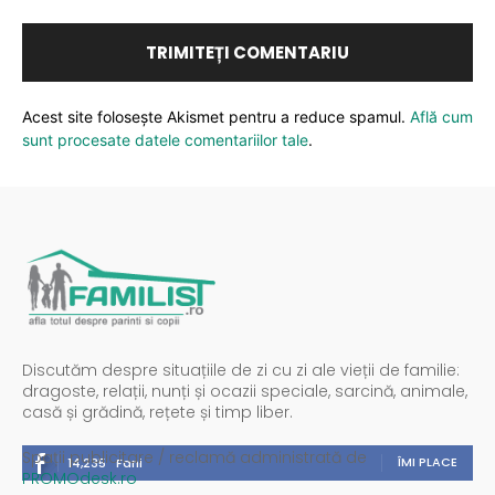
Acest site folosește Akismet pentru a reduce spamul.
Află cum
sunt procesate datele comentariilor tale
.
Discutăm despre situațiile de zi cu zi ale vieții de familie:
dragoste, relații, nunți și ocazii speciale, sarcină, animale,
casă și grădină, rețete și timp liber.
Spații publicitare / reclamă administrată de
ÎMI PLACE
14,235
Fani
PROMOdesk.ro