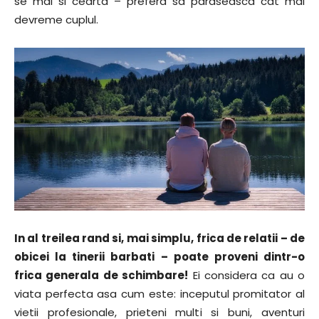
se mai si cearta – prefera sa paraseasca cat mai
devreme cuplul.
In al treilea rand si, mai simplu, frica de relatii – de
obicei la tinerii barbati – poate proveni dintr-o
frica generala de schimbare!
Ei considera ca au o
viata perfecta asa cum este: inceputul promitator al
vietii profesionale, prieteni multi si buni, aventuri