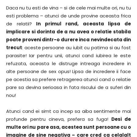
Daca nu tu esti de vina – si de cele mai multe ori, nu tu
esti problema – atunci de unde provine aceasta frica
de relatii?
In primul rand, aceasta lipsa de
implicare si dorinta de a nu avea o relatie stabila
poate proveni dintr-o durere inca nevindecata din
trecut
: aceste persoane au iubit cu patima si au fost
parasite! Iar pentru unii, atunci cand iubirea le este
refuzata, aceasta le distruge intreaga incredere in
alte persoane de sex opus! Lipsa de incredere ii face
pe acestia sa prefere retragerea atunci cand o relatie
pare sa devina serioasa in fata riscului de a suferi din
nou!
Atunci cand ei simt ca incep sa aiba sentimente mai
profunde pentru cineva, prefera sa fuga!
Desi de
multe ori nu pare asa, acestea sunt persoane cu o
imagine de sine negativa – care cred ca celalalt