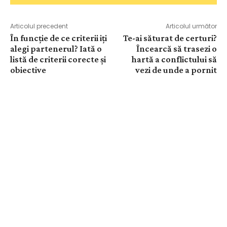
Articolul precedent
Articolul următor
În funcție de ce criterii iți
Te-ai săturat de certuri?
alegi partenerul? Iată o
Încearcă să trasezi o
listă de criterii corecte și
hartă a conflictului să
obiective
vezi de unde a pornit