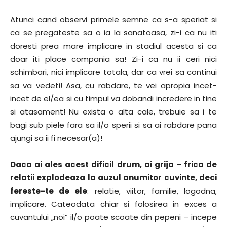
Atunci cand observi primele semne ca s-a speriat si
ca se pregateste sa o ia la sanatoasa, zi-i ca nu iti
doresti prea mare implicare in stadiul acesta si ca
doar iti place compania sa! Zi-i ca nu ii ceri nici
schimbari, nici implicare totala, dar ca vrei sa continui
sa va vedeti! Asa, cu rabdare, te vei apropia incet-
incet de el/ea si cu timpul va dobandi incredere in tine
si atasament! Nu exista o alta cale, trebuie sa i te
bagi sub piele fara sa il/o sperii si sa ai rabdare pana
ajungi sa ii fi necesar(a)!
Daca ai ales acest dificil drum, ai grija – frica de
relatii explodeaza la auzul anumitor cuvinte, deci
fereste-te de ele
: relatie, viitor, familie, logodna,
implicare. Cateodata chiar si folosirea in exces a
cuvantului „noi” il/o poate scoate din pepeni – incepe