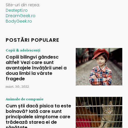
Site-uri din rețea:
Destepti.ro
DreamGeek.ro
BodyGeek.ro
POSTĂRI POPULARE
Copii & adolescenți
Copiii bilingvi gândesc
altfel! Vezi care sunt
avantajele învățării unei a
doua limbi la vârste
fragede
mart. 30, 2022
Animale de companie
Cum știi dacă pisica ta este
bolnavă? Iată care sunt
principalele simptome care
trădează starea ei de
sănătate