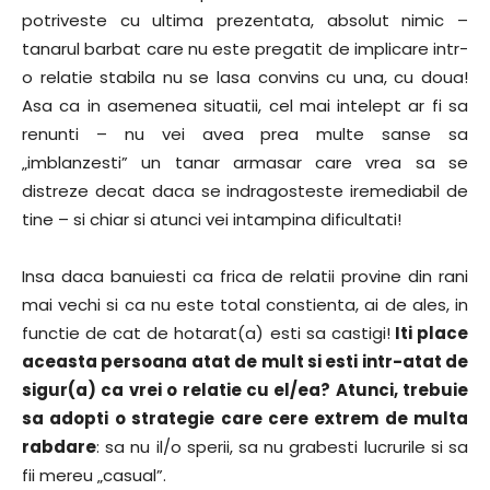
potriveste cu ultima prezentata, absolut nimic –
tanarul barbat care nu este pregatit de implicare intr-
o relatie stabila nu se lasa convins cu una, cu doua!
Asa ca in asemenea situatii, cel mai intelept ar fi sa
renunti – nu vei avea prea multe sanse sa
„imblanzesti” un tanar armasar care vrea sa se
distreze decat daca se indragosteste iremediabil de
tine – si chiar si atunci vei intampina dificultati!
Insa daca banuiesti ca frica de relatii provine din rani
mai vechi si ca nu este total constienta, ai de ales, in
functie de cat de hotarat(a) esti sa castigi!
Iti place
aceasta persoana atat de mult si esti intr-atat de
sigur(a) ca vrei o relatie cu el/ea? Atunci, trebuie
sa adopti o strategie care cere extrem de multa
rabdare
: sa nu il/o sperii, sa nu grabesti lucrurile si sa
fii mereu „casual”.