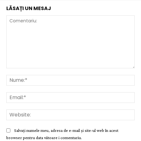
LĂSAȚI UN MESAJ
Comentariu:
Nu
Ema
Web
Salvați numele meu, adresa de e-mail și site-ul web în acest
browser pentru data viitoare i comentariu.