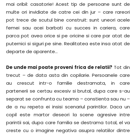
mai oribil: casatorie! Acest tip de persoane sunt de
multe ori invidiate de catre cei din jur – care rareori
pot trece de scutul bine construit: sunt uneori acele
femei sau acei barbati cu succes in cariera, care
parca pot avea orice si pe oricine si care par atat de
puternici si siguri pe sine. Realitatea este insa atat de
departe de aparente…
De unde mai poate proveni frica de relatii?
Tot din
trecut – de data asta din copilarie. Persoanele care
au crescut intr-o familie destramata, in care
partenerii se certau excesiv si brutal, dupa care s-au
separat se confrunta cu teama – constienta sau nu –
de a nu repeta ei insisi scenariul parintilor. Daca un
copil este martor deseori la scene agresive intre
parintii sai, dupa care familia se destrama total, el va
creste cu o imagine negativa asupra relatiilor dintre