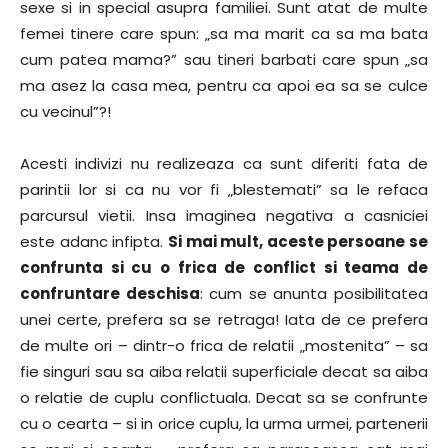
sexe si in special asupra familiei. Sunt atat de multe
femei tinere care spun: „sa ma marit ca sa ma bata
cum patea mama?” sau tineri barbati care spun „sa
ma asez la casa mea, pentru ca apoi ea sa se culce
cu vecinul”?!
Acesti indivizi nu realizeaza ca sunt diferiti fata de
parintii lor si ca nu vor fi „blestemati” sa le refaca
parcursul vietii. Insa imaginea negativa a casniciei
este adanc infipta.
Si mai mult, aceste persoane se
confrunta si cu o frica de conflict si teama de
confruntare deschisa
: cum se anunta posibilitatea
unei certe, prefera sa se retraga! Iata de ce prefera
de multe ori – dintr-o frica de relatii „mostenita” – sa
fie singuri sau sa aiba relatii superficiale decat sa aiba
o relatie de cuplu conflictuala. Decat sa se confrunte
cu o cearta – si in orice cuplu, la urma urmei, partenerii