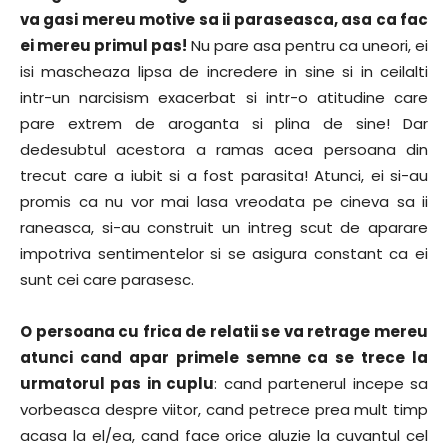
va gasi mereu motive sa ii paraseasca, asa ca fac
ei mereu primul pas!
Nu pare asa pentru ca uneori, ei
isi mascheaza lipsa de incredere in sine si in ceilalti
intr-un narcisism exacerbat si intr-o atitudine care
pare extrem de aroganta si plina de sine! Dar
dedesubtul acestora a ramas acea persoana din
trecut care a iubit si a fost parasita! Atunci, ei si-au
promis ca nu vor mai lasa vreodata pe cineva sa ii
raneasca, si-au construit un intreg scut de aparare
impotriva sentimentelor si se asigura constant ca ei
sunt cei care parasesc.
O persoana cu frica de relatii se va retrage mereu
atunci cand apar primele semne ca se trece la
urmatorul pas in cuplu
: cand partenerul incepe sa
vorbeasca despre viitor, cand petrece prea mult timp
acasa la el/ea, cand face orice aluzie la cuvantul cel