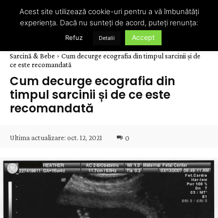
Acest site utilizează cookie-uri pentru a vă îmbunătăți
experiența. Dacă nu sunteți de acord, puteți renunța:
Accept
Refuz
Detalii
Sarcină & Bebe
Cum decurge ecografia din timpul sarcinii și de
ce este recomandată
Cum decurge ecografia din
timpul sarcinii și de ce este
recomandată
Ultima actualizare:
oct. 12, 2021
0