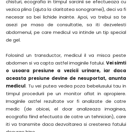
chisturi, ecografia in timpul sarcinii se efectueaza cu
vezica plina (ajuta la claritatea sonogramei), deci va fi
necesar sa bei lichide inainte. Apoi, va trebui sa te
asezi pe masa de consultatie, sa iti dezvelesti
abdomenul, pe care medicul va intinde un tip special
de gel.
Folosind un transductor, medicul il va misca peste
abdomen si va capta astfel imaginile fatului.
Vei simti
o usoara presiune a vezicii urinare, iar daca
aceasta presiune devine de nesuportat, anunta
medicul
. Tu vei putea vedea poza bebelusului tau in
timpul procedurii pe un monitor aflat in apropiere.
Imaginile astfel rezultate vor fi analizate de catre
medic (de obicei, el doar analizeaza imaginea,
ecografia fiind efectuata de catre un tehnician), care
iti va transmite daca dezvoltarea si cresterea fatului
decurge bine.