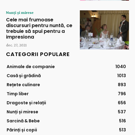
Nunți și mirese
Cele mai frumoase
discursuri pentru nuntă, ce
trebuie să spui pentru a
impresiona
dec. 27, 2021
CATEGORII POPULARE
Animale de companie
1040
Casă și grădină
1013
Rețete culinare
893
Timp liber
796
Dragoste și relații
656
Nunți și mirese
537
Sarcină & Bebe
516
Părinți și copii
513