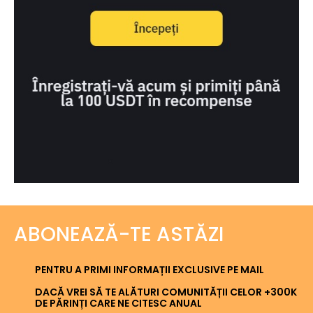
ABONEAZĂ-TE ASTĂZI
PENTRU A PRIMI INFORMAȚII EXCLUSIVE PE MAIL
DACĂ VREI SĂ TE ALĂTURI COMUNITĂȚII CELOR +300K
DE PĂRINȚI CARE NE CITESC ANUAL