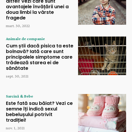
altfel! Vezi care sunt
avantajele învățării unei a
doua limbi la vârste
fragede
mart. 30, 2022
Animale de companie
Cum știi dacă pisica ta este
bolnavă? Iată care sunt
principalele simptome care
trădează starea ei de
sănătate
sept. 30, 2021
Sarcină & Bebe
Este fată sau băiat? Vezi ce
semne îți indică sexul
bebelușului potrivit
tradiției!
nov. 1, 2021