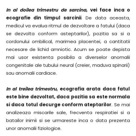
In al doilea trimestru de sarcina
, vei face inca o
ecografie din timpul sarcinii
. De data aceasta,
medicul va evalua ritmul de dezvoltare a fatului (daca
se dezvolta conform asteptarilor), pozitia sa si a
cordonului ombilical, marimea placentei, a cantitatii
necesare de lichid amniotic. Acum se poate depista
mai usor existenta posibila a diverselor anomalii
congenitale ale tubului neural (creier, maduva spinarii)
sau anomalii cardiace.
In al treilea trimestru
, ecografia arata daca fatul
este bine dezvoltat, daca pozitia sa este normala
si daca totul decurge conform ateptarilor
. Se mai
analizeaza miscarile sale, frecventa respiratiei si a
batailor inimii si se urmareste inca o data prezenta
unor anomalii fiziologice.