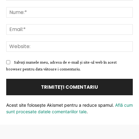
Comentariu:
Nu
Ema
Web
Salvați numele meu, adresa de e-mail și site-ul web în acest
browser pentru data viitoare i comentariu.
Acest site folosește Akismet pentru a reduce spamul.
Află cum
sunt procesate datele comentariilor tale
.