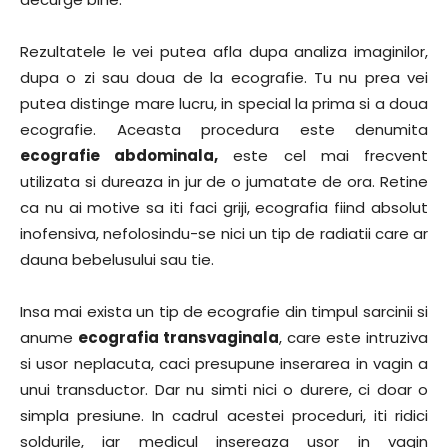
Rezultatele le vei putea afla dupa analiza imaginilor,
dupa o zi sau doua de la ecografie. Tu nu prea vei
putea distinge mare lucru, in special la prima si a doua
ecografie. Aceasta procedura este denumita
ecografie abdominala,
este cel mai frecvent
utilizata si dureaza in jur de o jumatate de ora. Retine
ca nu ai motive sa iti faci griji, ecografia fiind absolut
inofensiva, nefolosindu-se nici un tip de radiatii care ar
dauna bebelusului sau tie.
Insa mai exista un tip de ecografie din timpul sarcinii si
anume
ecografia transvaginala
, care este intruziva
si usor neplacuta, caci presupune inserarea in vagin a
unui transductor. Dar nu simti nici o durere, ci doar o
simpla presiune. In cadrul acestei proceduri, iti ridici
soldurile, iar medicul insereaza usor in vagin