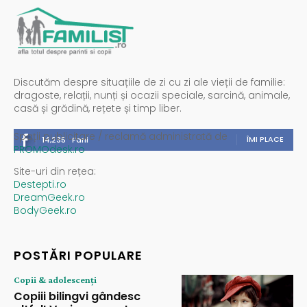
Discutăm despre situațiile de zi cu zi ale vieții de familie:
dragoste, relații, nunți și ocazii speciale, sarcină, animale,
casă și grădină, rețete și timp liber.
Spații publicitare / reclamă administrată de
ÎMI PLACE
14,235
Fani
PROMOdesk.ro
Site-uri din rețea:
Destepti.ro
DreamGeek.ro
BodyGeek.ro
POSTĂRI POPULARE
Copii & adolescenți
Copiii bilingvi gândesc