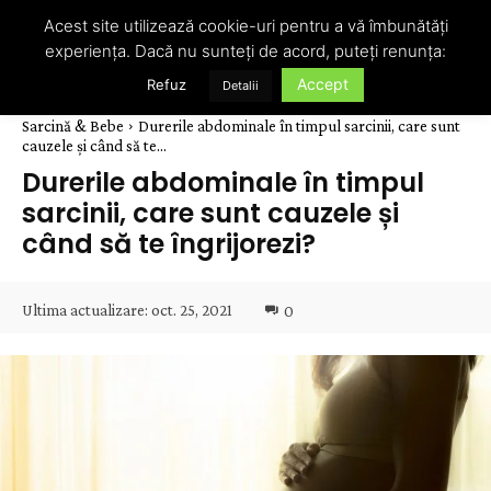
Acest site utilizează cookie-uri pentru a vă îmbunătăți
experiența. Dacă nu sunteți de acord, puteți renunța:
Accept
Refuz
Detalii
Sarcină & Bebe
Durerile abdominale în timpul sarcinii, care sunt
cauzele și când să te...
Durerile abdominale în timpul
sarcinii, care sunt cauzele și
când să te îngrijorezi?
Ultima actualizare:
oct. 25, 2021
0