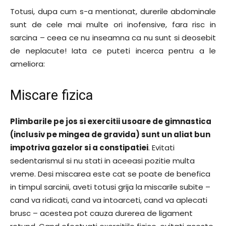
Totusi, dupa cum s-a mentionat, durerile abdominale
sunt de cele mai multe ori inofensive, fara risc in
sarcina – ceea ce nu inseamna ca nu sunt si deosebit
de neplacute! Iata ce puteti incerca pentru a le
ameliora:
Miscare fizica
Plimbarile pe jos si exercitii usoare de gimnastica
(inclusiv pe mingea de gravida) sunt un aliat bun
impotriva gazelor si a constipatiei
. Evitati
sedentarismul si nu stati in aceeasi pozitie multa
vreme. Desi miscarea este cat se poate de benefica
in timpul sarcinii, aveti totusi grija la miscarile subite –
cand va ridicati, cand va intoarceti, cand va aplecati
brusc – acestea pot cauza durerea de ligament