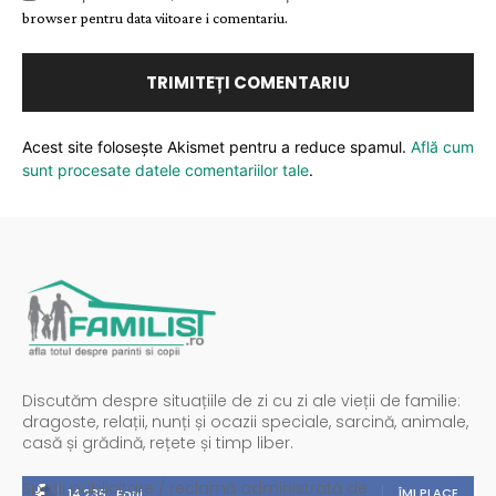
browser pentru data viitoare i comentariu.
Acest site folosește Akismet pentru a reduce spamul.
Află cum
sunt procesate datele comentariilor tale
.
Discutăm despre situațiile de zi cu zi ale vieții de familie:
dragoste, relații, nunți și ocazii speciale, sarcină, animale,
casă și grădină, rețete și timp liber.
Spații publicitare / reclamă administrată de
ÎMI PLACE
14,235
Fani