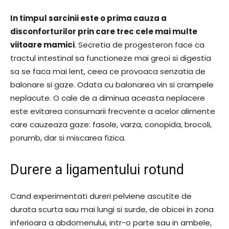
In timpul sarcinii este o prima cauza a
disconforturilor prin care trec cele mai multe
viitoare mamici
. Secretia de progesteron face ca
tractul intestinal sa functioneze mai greoi si digestia
sa se faca mai lent, ceea ce provoaca senzatia de
balonare si gaze. Odata cu balonarea vin si crampele
neplacute. O cale de a diminua aceasta neplacere
este evitarea consumarii frecvente a acelor alimente
care cauzeaza gaze: fasole, varza, conopida, brocoli,
porumb, dar si miscarea fizica.
Durere a ligamentului rotund
Cand experimentati dureri pelviene ascutite de
durata scurta sau mai lungi si surde, de obicei in zona
inferioara a abdomenului, intr-o parte sau in ambele,