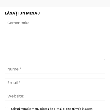
LĂSAȚI UN MESAJ
Comentariu:
Nu
Ema
Web
Salvați numele meu, adresa de e-mail și site-ul web în acest