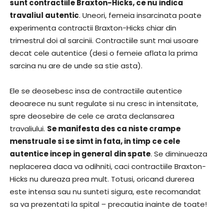
sunt contractiile Braxton-Hicks, ce nu indica
travaliul autentic
. Uneori, femeia insarcinata poate
experimenta contractii Braxton-Hicks chiar din
trimestrul doi al sarcinii. Contractiile sunt mai usoare
decat cele autentice (desi o femeie aflata la prima
sarcina nu are de unde sa stie asta).
Ele se deosebesc insa de contractiile autentice
deoarece nu sunt regulate si nu cresc in intensitate,
spre deosebire de cele ce arata declansarea
travaliului.
Se manifesta des ca niste crampe
menstruale si se simt in fata, in timp ce cele
autentice incep in general din spate
. Se diminueaza
neplacerea daca va odihniti, caci contractiile Braxton-
Hicks nu dureaza prea mult. Totusi, oricand durerea
este intensa sau nu sunteti sigura, este recomandat
sa va prezentati la spital – precautia inainte de toate!