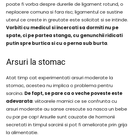
poate fi vorba despre durerile de ligament rotund, o
neplacere comuna si fara risc; ligamentul ce sustine
uterul ce creste in greutate este solicitat si se intinde.
Vorbiti cu medicul si incercati sa dormiti nu pe
spate, ci pe partea stanga, cu genunchii ridicati
putin spre burtica si cu o perna sub burta
.
Arsuri la stomac
Atat timp cat experimentati arsuri moderate la
stomac, acestea nu implica o problema pentru
sarcina.
De fapt, se pare ca o veche poveste este
adevarata
: viitoarele mamici ce se confrunta cu
arsuri moderate au sanse crescute sa nasca un bebe
cu par pe cap! Arsurile sunt cauzate de hormonii
secretati in timpul sarcinii si pot fi ameliorate prin grija
la alimentatie.