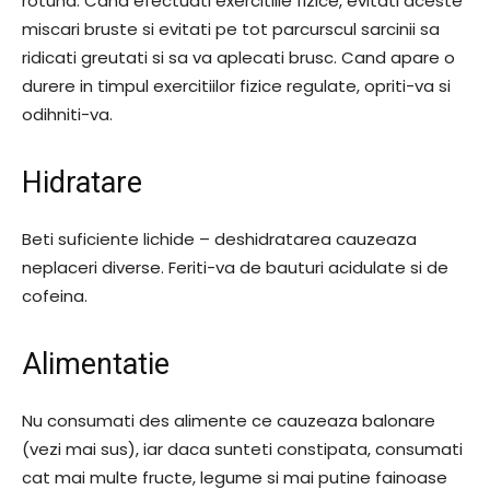
rotund. Cand efectuati exercitiile fizice, evitati aceste
miscari bruste si evitati pe tot parcurscul sarcinii sa
ridicati greutati si sa va aplecati brusc. Cand apare o
durere in timpul exercitiilor fizice regulate, opriti-va si
odihniti-va.
Hidratare
Beti suficiente lichide – deshidratarea cauzeaza
neplaceri diverse. Feriti-va de bauturi acidulate si de
cofeina.
Alimentatie
Nu consumati des alimente ce cauzeaza balonare
(vezi mai sus), iar daca sunteti constipata, consumati
cat mai multe fructe, legume si mai putine fainoase