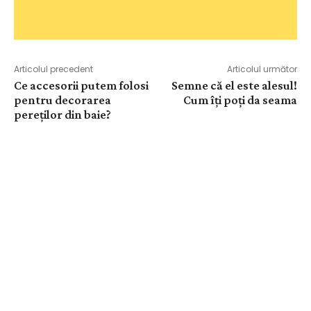
Articolul precedent
Articolul următor
Ce accesorii putem folosi
Semne că el este alesul!
pentru decorarea
Cum îți poți da seama
pereților din baie?