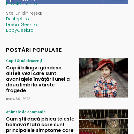
PROMOdesk.ro
Site-uri din rețea:
Destepti.ro
DreamGeek.ro
BodyGeek.ro
POSTĂRI POPULARE
Copii & adolescenți
Copiii bilingvi gândesc
altfel! Vezi care sunt
avantajele învățării unei a
doua limbi la vârste
fragede
mart. 30, 2022
Animale de companie
Cum știi dacă pisica ta este
bolnavă? Iată care sunt
principalele simptome care