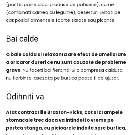
(paste, paine alba, produse de patiserie), carne
(combinati carnea cu legume), deserturi. Evitati pe
cat posibil alimentele foarte sarate sau picante.
Bai calde
O baie calda si relaxanta are efect de ameliorare
a oricaror dureri ce nu sunt cauzate de probleme
grave
. Nu faceti bai fierbinti! Si o compresa calduta,
nu fierbinte, asezata pe burtica poate fi de ajutor.
Odihniti-va
Atat contractiile Braxton-Hicks, cat si crampele
stomacale trec daca va intindeti o vreme pe
partea stanga, cu picioarele indoite spre burtica
.