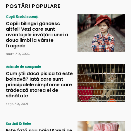
POSTĂRI POPULARE
Copii & adolescenți
Copiii bilingvi gândesc
altfel! Vezi care sunt
avantajele învățării unei a
doua limbi la vârste
fragede
mart. 30, 2022
Animale de companie
Cum știi dacă pisica ta este
bolnavă? Iată care sunt
principalele simptome care
trădează starea ei de
sănătate
sept. 30, 2021
Sarcină & Bebe
Este fată sau băiat? Vezi ce