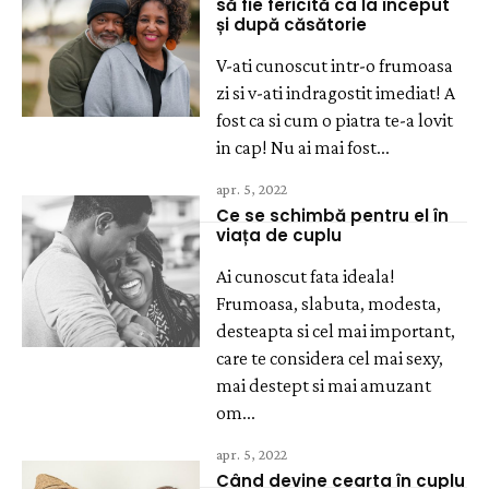
să fie fericită ca la început
și după căsătorie
V-ati cunoscut intr-o frumoasa
zi si v-ati indragostit imediat! A
fost ca si cum o piatra te-a lovit
in cap! Nu ai mai fost...
apr. 5, 2022
Ce se schimbă pentru el în
viața de cuplu
Ai cunoscut fata ideala!
Frumoasa, slabuta, modesta,
desteapta si cel mai important,
care te considera cel mai sexy,
mai destept si mai amuzant
om...
apr. 5, 2022
Când devine cearta în cuplu