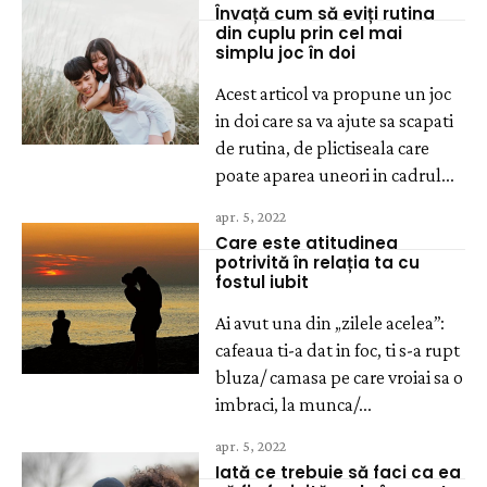
Învață cum să eviți rutina
din cuplu prin cel mai
simplu joc în doi
Acest articol va propune un joc
in doi care sa va ajute sa scapati
de rutina, de plictiseala care
poate aparea uneori in cadrul...
apr. 5, 2022
Care este atitudinea
potrivită în relația ta cu
fostul iubit
Ai avut una din „zilele acelea”:
cafeaua ti-a dat in foc, ti s-a rupt
bluza/ camasa pe care vroiai sa o
imbraci, la munca/...
apr. 5, 2022
Iată ce trebuie să faci ca ea