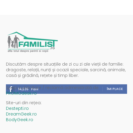
Discutăm despre situațiile de zi cu zi ale vieții de familie:
dragoste, relații, nunți și ocazii speciale, sarcină, animale,
casă și grădină, rețete și timp liber.
Spații publicitare / reclamă administrată de
ÎMI PLACE
14,235
Fani
PROMOdesk.ro
Site-uri din rețea:
Destepti.ro
DreamGeek.ro
BodyGeek.ro