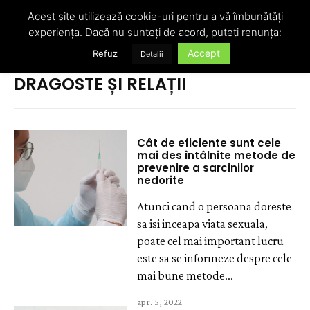
Acest site utilizează cookie-uri pentru a vă îmbunătăți
experiența. Dacă nu sunteți de acord, puteți renunța:
Accept
Refuz
Detalii
Acasă
Dragoste și relații
DRAGOSTE ȘI RELAȚII
Cât de eficiente sunt cele
mai des întâlnite metode de
prevenire a sarcinilor
nedorite
Atunci cand o persoana doreste
sa isi inceapa viata sexuala,
poate cel mai important lucru
este sa se informeze despre cele
mai bune metode...
apr. 5, 2022