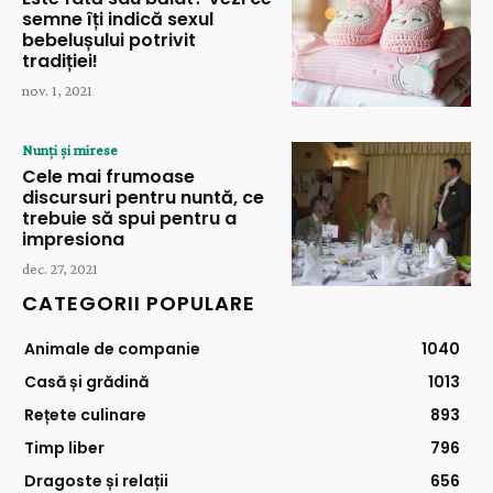
semne îți indică sexul
bebelușului potrivit
tradiției!
nov. 1, 2021
Nunți și mirese
Cele mai frumoase
discursuri pentru nuntă, ce
trebuie să spui pentru a
impresiona
dec. 27, 2021
CATEGORII POPULARE
Animale de companie
1040
Casă și grădină
1013
Rețete culinare
893
Timp liber
796
Dragoste și relații
656