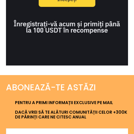
ABONEAZĂ-TE ASTĂZI
PENTRU A PRIMI INFORMAȚII EXCLUSIVE PE MAIL
DACĂ VREI SĂ TE ALĂTURI COMUNITĂȚII CELOR +300K
DE PĂRINȚI CARE NE CITESC ANUAL