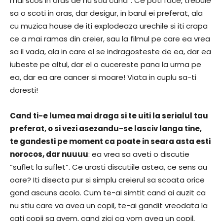
mai scos in oras de nu stiu cand”. Ce poti face, trebuie
sa o scoti in oras, dar desigur, in barul ei preferat, ala
cu muzica house de iti explodeaza urechile si iti crapa
ce a mai ramas din creier, sau la filmul pe care ea vrea
sa il vada, ala in care el se indragosteste de ea, dar ea
iubeste pe altul, dar el o cucereste pana la urma pe
ea, dar ea are cancer si moare! Viata in cuplu sa-ti
doresti!
Cand ti-e lumea mai draga si te uiti la serialul tau
preferat, o si vezi asezandu-se lasciv langa tine,
te gandesti pe moment ca poate in seara asta esti
norocos, dar nuuuu
: ea vrea sa aveti o discutie
“suflet la suflet”. Ce urasti discutiile astea, ce sens au
oare? Iti disecta pur si simplu creierul sa scoata orice
gand ascuns acolo. Cum te-ai simtit cand ai auzit ca
nu stiu care va avea un copil, te-ai gandit vreodata la
cati copii sa avem, cand zici ca vom avea un copil,