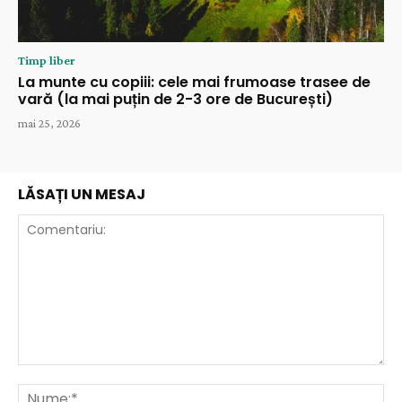
Timp liber
La munte cu copiii: cele mai frumoase trasee de
vară (la mai puțin de 2-3 ore de București)
mai 25, 2026
LĂSAȚI UN MESAJ
Comentariu:
Nu