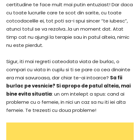
certitudine te face mult mai putin entuziast! Dar daca
cu toate lucrurile care te scot din sarite, cu toate
cotcodacelile ei, tot poti sa-i spui sincer “te iubesc”,
atunci totul se va rezolva…la un moment dat. Atat
timp cat nu ajungi la terapie sau in patul alteia, nimic
nu este pierdut.
Sigur, iti mai regreti cateodata viata de burlac, o
compari cu viata in cuplu si ti se pare ca cea dinainte
era mai savuroasa, dar chiar te-ai intoarce?
Sa fii
burlac pe vesnicie? Si apropo de patul alteia, mai
bine evita situatia
: un om intelept a spus: cand ai
probleme cu o femeie, in nici un caz sa nu iti iei alta
femeie. Te trezesti cu doua probleme!