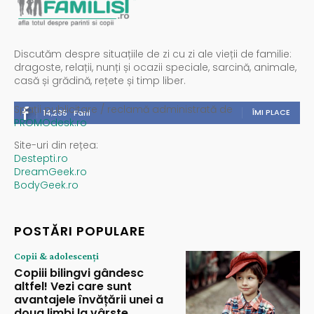
Discutăm despre situațiile de zi cu zi ale vieții de familie:
dragoste, relații, nunți și ocazii speciale, sarcină, animale,
casă și grădină, rețete și timp liber.
Spații publicitare / reclamă administrată de
ÎMI PLACE
14,235
Fani
PROMOdesk.ro
Site-uri din rețea:
Destepti.ro
DreamGeek.ro
BodyGeek.ro
POSTĂRI POPULARE
Copii & adolescenți
Copiii bilingvi gândesc
altfel! Vezi care sunt
avantajele învățării unei a
doua limbi la vârste