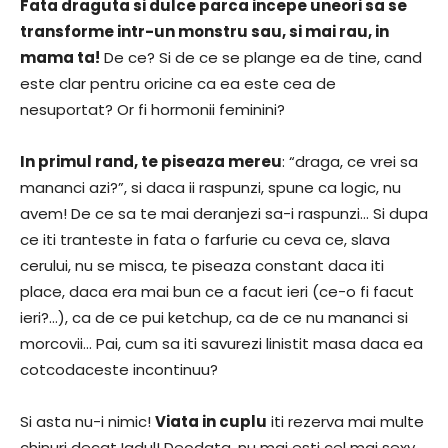
Fata draguta si dulce parca incepe uneori sa se
transforme intr-un monstru sau, si mai rau, in
mama ta!
De ce? Si de ce se plange ea de tine, cand
este clar pentru oricine ca ea este cea de
nesuportat? Or fi hormonii feminini?
In primul rand, te piseaza mereu
: “draga, ce vrei sa
mananci azi?”, si daca ii raspunzi, spune ca logic, nu
avem! De ce sa te mai deranjezi sa-i raspunzi… Si dupa
ce iti tranteste in fata o farfurie cu ceva ce, slava
cerului, nu se misca, te piseaza constant daca iti
place, daca era mai bun ce a facut ieri (ce-o fi facut
ieri?…), ca de ce pui ketchup, ca de ce nu mananci si
morcovii… Pai, cum sa iti savurezi linistit masa daca ea
cotcodaceste incontinuu?
Si asta nu-i nimic!
Viata in cuplu
iti rezerva mai multe
chinuri decat Iadul! Deodata, nu mai esti cel mai sexy