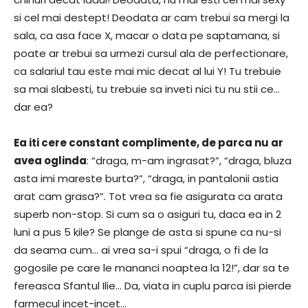
si cel mai destept! Deodata ar cam trebui sa mergi la
sala, ca asa face X, macar o data pe saptamana, si
poate ar trebui sa urmezi cursul ala de perfectionare,
ca salariul tau este mai mic decat al lui Y! Tu trebuie
sa mai slabesti, tu trebuie sa inveti nici tu nu stii ce…
dar ea?
Ea iti cere constant complimente, de parca nu ar
avea oglinda
: “draga, m-am ingrasat?”, “draga, bluza
asta imi mareste burta?”, “draga, in pantalonii astia
arat cam grasa?”. Tot vrea sa fie asigurata ca arata
superb non-stop. Si cum sa o asiguri tu, daca ea in 2
luni a pus 5 kile? Se plange de asta si spune ca nu-si
da seama cum… ai vrea sa-i spui “draga, o fi de la
gogosile pe care le mananci noaptea la 12!”, dar sa te
fereasca Sfantul Ilie… Da, viata in cuplu parca isi pierde
farmecul incet-incet…