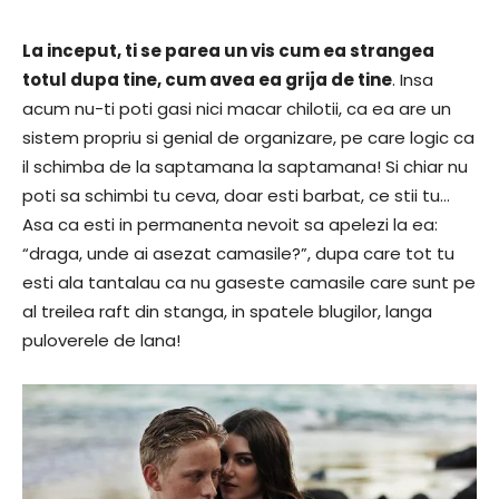
La inceput, ti se parea un vis cum ea strangea
totul dupa tine, cum avea ea grija de tine
. Insa
acum nu-ti poti gasi nici macar chilotii, ca ea are un
sistem propriu si genial de organizare, pe care logic ca
il schimba de la saptamana la saptamana! Si chiar nu
poti sa schimbi tu ceva, doar esti barbat, ce stii tu…
Asa ca esti in permanenta nevoit sa apelezi la ea:
“draga, unde ai asezat camasile?”, dupa care tot tu
esti ala tantalau ca nu gaseste camasile care sunt pe
al treilea raft din stanga, in spatele blugilor, langa
puloverele de lana!