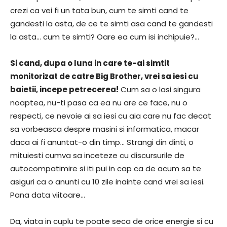
crezi ca vei fi un tata bun, cum te simti cand te
gandesti la asta, de ce te simti asa cand te gandesti
la asta… cum te simti? Oare ea cum isi inchipuie?…
Si cand, dupa o luna in care te-ai simtit
monitorizat de catre Big Brother, vrei sa iesi cu
baietii, incepe petrecerea!
Cum sa o lasi singura
noaptea, nu-ti pasa ca ea nu are ce face, nu o
respecti, ce nevoie ai sa iesi cu aia care nu fac decat
sa vorbeasca despre masini si informatica, macar
daca ai fi anuntat-o din timp… Strangi din dinti, o
mituiesti cumva sa inceteze cu discursurile de
autocompatimire si iti pui in cap ca de acum sa te
asiguri ca o anunti cu 10 zile inainte cand vrei sa iesi.
Pana data viitoare…
Da, viata in cuplu te poate seca de orice energie si cu