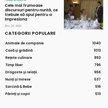
Cele mai frumoase
discursuri pentru nuntă, ce
trebuie să spui pentru a
impresiona
dec. 27, 2021
CATEGORII POPULARE
Animale de companie
1040
Casă și grădină
1013
Rețete culinare
893
Timp liber
796
Dragoste și relații
656
Nunți și mirese
537
Sarcină & Bebe
516
Părinți și copii
513