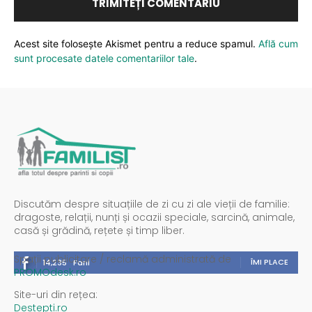
Acest site folosește Akismet pentru a reduce spamul.
Află cum
sunt procesate datele comentariilor tale
.
Discutăm despre situațiile de zi cu zi ale vieții de familie:
dragoste, relații, nunți și ocazii speciale, sarcină, animale,
casă și grădină, rețete și timp liber.
Spații publicitare / reclamă administrată de
ÎMI PLACE
14,235
Fani
PROMOdesk.ro
Site-uri din rețea:
Destepti.ro