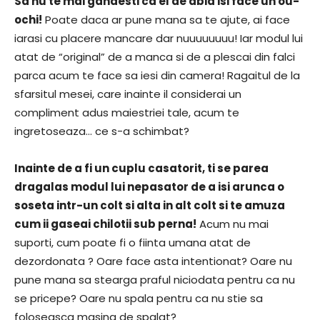
Sa nu te mai gandesti ca el de abia isi face un ou-
ochi!
Poate daca ar pune mana sa te ajute, ai face
iarasi cu placere mancare dar nuuuuuuuu! Iar modul lui
atat de “original” de a manca si de a plescai din falci
parca acum te face sa iesi din camera! Ragaitul de la
sfarsitul mesei, care inainte il considerai un
compliment adus maiestriei tale, acum te
ingretoseaza… ce s-a schimbat?
Inainte de a fi un cuplu casatorit, ti se parea
dragalas modul lui nepasator de a isi arunca o
soseta intr-un colt si alta in alt colt si te amuza
cum ii gaseai chilotii sub perna!
Acum nu mai
suporti, cum poate fi o fiinta umana atat de
dezordonata ? Oare face asta intentionat? Oare nu
pune mana sa stearga praful niciodata pentru ca nu
se pricepe? Oare nu spala pentru ca nu stie sa
foloseasca masina de spalat?