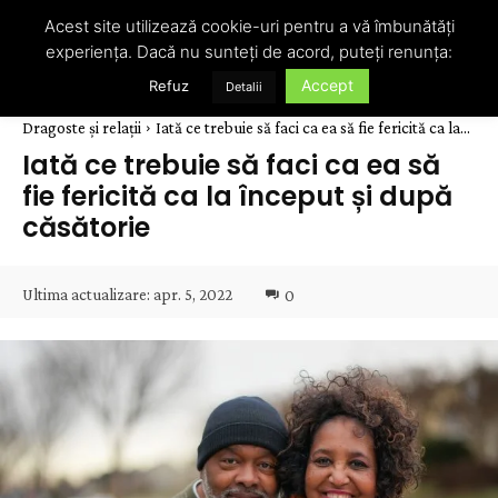
Acest site utilizează cookie-uri pentru a vă îmbunătăți
experiența. Dacă nu sunteți de acord, puteți renunța:
Accept
Refuz
Detalii
Dragoste și relații
Iată ce trebuie să faci ca ea să fie fericită ca la...
Iată ce trebuie să faci ca ea să
fie fericită ca la început și după
căsătorie
Ultima actualizare:
apr. 5, 2022
0