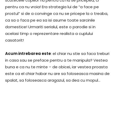
scutecele copiilor nu pentru ca nu se pricepea, ci
pentru ca nu vroia! Era strategia lui de “a face pe
prostul” si de a convinge ca nu se pricepe la o treaba,
ca sa o faca pe ea sa isi asume toate sarcinile
domestice! Urmariti serialul, este o parodie si in
acelasi timp o reprezentare realista a cuplului
casatorit!
Acum intrebarea este
: el chiar nu stie sa faca treburi
in casa sau se preface pentru a te manipula? Vestea
buna e ca nu te minte – de obicei, iar vestea proasta
este ca el chiar habar nu are sa foloseasca masina de
spalat, sa foloseasca aragazul, sa dea cu mopul…