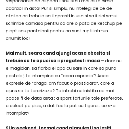
responsabila de aspectul sau si nu mai este nimic
adorabil in asta! Pur si simplu, nu intelegi de ce de
atatea ori trebuie sa il opresti in usa si sa ii zici sa-si
schimbe camasa pentru ca are o pata de ketchup pe
piept sau pantalonii pentru ca sunt rupti intr-un
anumit loc!
Mai mult, seara cand ajungi acasa obosita si
trebuie sa te apuci sa ii pregatesti masa
– doar nu
e magician, sa fiarba el apa cu sare in care sa puna
pastele!, te intampina cu “acea expresie”! Acea
expresie de “draga, am facut o prostioara”, care a
ajuns sa te terorizeze? Te intrebi nelinistita ce mai
poate fi de data asta : a spart farfuriile tale preferate,
a calcat pe pisic, a dat foc la pat cu tigara… ce s-a
intamplat?
Si in weekend, tocmai cand planuiesti sa iesiti