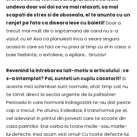
undeva doar voi doi sa va mai relaxati, sa mai
scapati de stres si de oboseala, el te anunta cu un
ranjet pe fata ca diseara iese cu baietii!
Doar a
trecut mai mult de o saptamana de cand nu s-a
vazut cu ei! Asa ca planuiesti inca o seara singura
acasa in care sa faci ce nu prea ai timp cu el in casa: o
baie fierbinte, o exfoliere, o epilare… Grozav!
Revenind la intrebarea lait-motiv a articolului : ce
s-a intamplat? Pai, sunteti un cuplu casatorit!
Si
aceste mici schimbari sunt normale, atat timp cat nu
te trimit direct la sectia urgente de la psihiatrie!
Perioada in care hormonii indragostirii te-au dat peste
cap a trecut. Pe atunci, il idealizai, il transformai pe el,
cel adevarat in printul din povesti care te scoate din
casa parintilor. Erai oarba la toate micile -sau marile-
lui defecte. Insa acum vezi omul! Cu toate defecte lui.