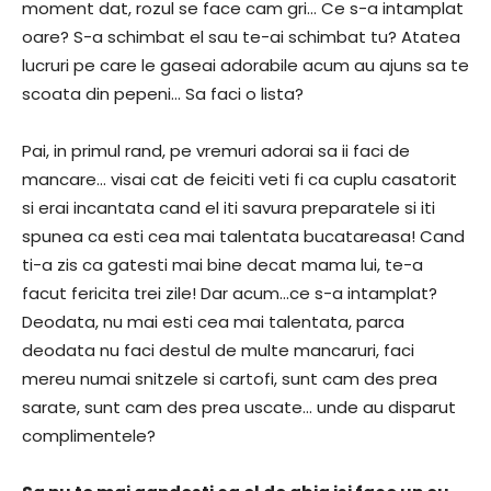
moment dat, rozul se face cam gri… Ce s-a intamplat
oare? S-a schimbat el sau te-ai schimbat tu? Atatea
lucruri pe care le gaseai adorabile acum au ajuns sa te
scoata din pepeni… Sa faci o lista?
Pai, in primul rand, pe vremuri adorai sa ii faci de
mancare… visai cat de feiciti veti fi ca cuplu casatorit
si erai incantata cand el iti savura preparatele si iti
spunea ca esti cea mai talentata bucatareasa! Cand
ti-a zis ca gatesti mai bine decat mama lui, te-a
facut fericita trei zile! Dar acum…ce s-a intamplat?
Deodata, nu mai esti cea mai talentata, parca
deodata nu faci destul de multe mancaruri, faci
mereu numai snitzele si cartofi, sunt cam des prea
sarate, sunt cam des prea uscate… unde au disparut
complimentele?