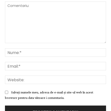
Comentariu:
Nu
Ema
Web
Salvați numele meu, adresa de e-mail și site-ul web în acest
browser pentru data viitoare i comentariu.