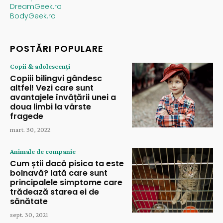
DreamGeek.ro
BodyGeek.ro
POSTĂRI POPULARE
Copii & adolescenți
Copiii bilingvi gândesc
altfel! Vezi care sunt
avantajele învățării unei a
doua limbi la vârste
fragede
mart. 30, 2022
Animale de companie
Cum știi dacă pisica ta este
bolnavă? Iată care sunt
principalele simptome care
trădează starea ei de
sănătate
sept. 30, 2021