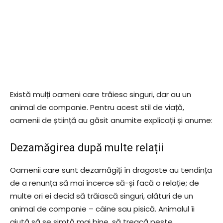
Există mulți oameni care trăiesc singuri, dar au un
animal de companie. Pentru acest stil de viață,
oamenii de știință au găsit anumite explicații și anume:
Dezamăgirea după multe relații
Oamenii care sunt dezamăgiți în dragoste au tendința
de a renunța să mai încerce să-și facă o relație; de
multe ori ei decid să trăiască singuri, alături de un
animal de companie – câine sau pisică. Animalul îi
ajută să se simtă mai bine, să treacă peste