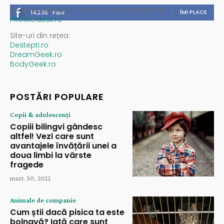
Spații publicitare / reclamă administrată de
ÎMI PLACE
14,235
Fani
PROMOdesk.ro
Site-uri din rețea:
Destepti.ro
DreamGeek.ro
BodyGeek.ro
POSTĂRI POPULARE
Copii & adolescenți
Copiii bilingvi gândesc
altfel! Vezi care sunt
avantajele învățării unei a
doua limbi la vârste
fragede
mart. 30, 2022
Animale de companie
Cum știi dacă pisica ta este
bolnavă? Iată care sunt