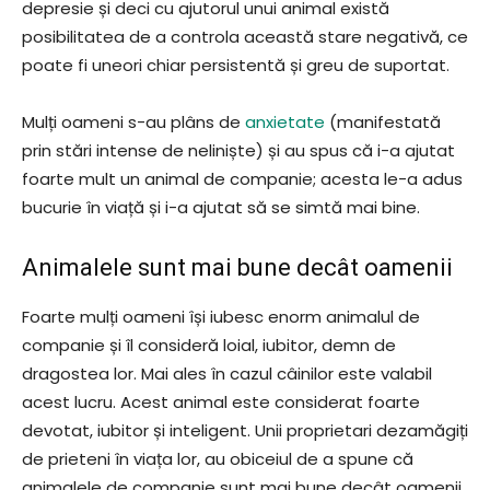
depresie și deci cu ajutorul unui animal există
posibilitatea de a controla această stare negativă, ce
poate fi uneori chiar persistentă și greu de suportat.
Mulți oameni s-au plâns de
anxietate
(manifestată
prin stări intense de neliniște) și au spus că i-a ajutat
foarte mult un animal de companie; acesta le-a adus
bucurie în viață și i-a ajutat să se simtă mai bine.
Animalele sunt mai bune decât oamenii
Foarte mulți oameni își iubesc enorm animalul de
companie și îl consideră loial, iubitor, demn de
dragostea lor. Mai ales în cazul câinilor este valabil
acest lucru. Acest animal este considerat foarte
devotat, iubitor și inteligent. Unii proprietari dezamăgiți
de prieteni în viața lor, au obiceiul de a spune că
animalele de companie sunt mai bune decât oamenii.