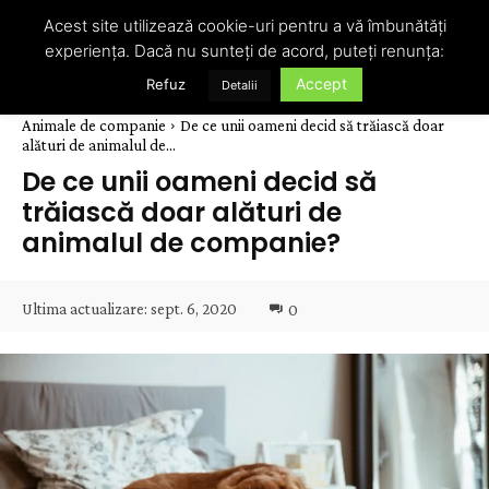
Acest site utilizează cookie-uri pentru a vă îmbunătăți
experiența. Dacă nu sunteți de acord, puteți renunța:
Accept
Refuz
Detalii
Animale de companie
De ce unii oameni decid să trăiască doar
alături de animalul de...
De ce unii oameni decid să
trăiască doar alături de
animalul de companie?
Ultima actualizare:
sept. 6, 2020
0