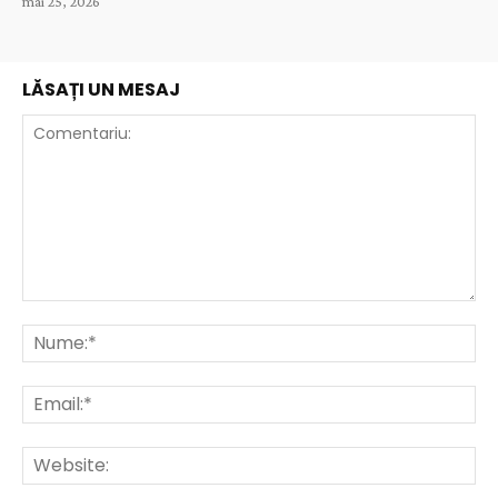
mai 25, 2026
LĂSAȚI UN MESAJ
Comentariu:
Nu
Ema
Web