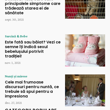
principalele simptome care
trădează starea ei de
sănătate
sept. 30, 2021
Sarcină & Bebe
Este fată sau băiat? Vezi ce
semne îți indică sexul
bebelușului potrivit
tradiției!
nov. 1, 2021
Nunți și mirese
Cele mai frumoase
discursuri pentru nuntă, ce
trebuie să spui pentru a
impresiona
dec. 27, 2021