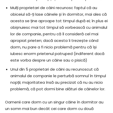
Mulți proprietari de câini recunosc faptul că au
obiceiul să-ți lase câinele și în dormitor, mai ales că
acesta se ține aproape tot timpul după ei; în plus ei
obișnuiesc mai tot timpul să vorbească cu animalul
lor de companie, pentru că îl consideră cel mai
apropiat prieten; dacă acesta îi trezește când
dorm, nu pare a fi nicio problemă pentru că își
iubesc enorm prietenul patruped (indiferent dacă
este vorba despre un câine sau o pisică)
Unul din 5 proprietari de câini au recunoscut că
animalul de companie le perturbă somnul în timpul
nopții; majoritatea însă au precizat că nu au nicio
problemă, că pot dormi bine alături de câinelor lor.
Oamenii care dorm cu un singur câine în dormitor au
un somn mai bun decât cei care dorm cu două