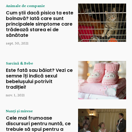
Animale de companie
Cum știi dacă pisica ta este
bolnavă? Iată care sunt
principalele simptome care
trădează starea ei de
sănătate
sept. 30, 2021
Sarcină & Bebe
Este fată sau băiat? Vezi ce
semne îți indică sexul
bebelușului potrivit
tradiției!
nov. 1, 2021
Nunți și mirese
Cele mai frumoase
discursuri pentru nuntă, ce
trebuie să spui pentru a