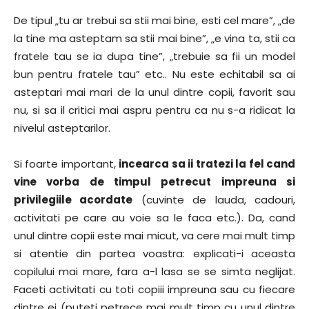
De tipul „tu ar trebui sa stii mai bine, esti cel mare”, „de
la tine ma asteptam sa stii mai bine”, „e vina ta, stii ca
fratele tau se ia dupa tine”, „trebuie sa fii un model
bun pentru fratele tau” etc.. Nu este echitabil sa ai
asteptari mai mari de la unul dintre copii, favorit sau
nu, si sa il critici mai aspru pentru ca nu s-a ridicat la
nivelul asteptarilor.
Si foarte important,
incearca sa ii tratezi la fel cand
vine vorba de timpul petrecut impreuna si
privilegiile acordate
(cuvinte de lauda, cadouri,
activitati pe care au voie sa le faca etc.). Da, cand
unul dintre copii este mai micut, va cere mai mult timp
si atentie din partea voastra: explicati-i aceasta
copilului mai mare, fara a-l lasa se se simta neglijat.
Faceti activitati cu toti copiii impreuna sau cu fiecare
dintre ei (puteti petrece mai mult timp cu unul dintre