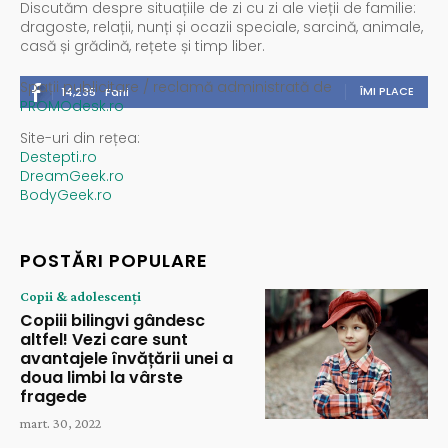
Discutăm despre situațiile de zi cu zi ale vieții de familie:
dragoste, relații, nunți și ocazii speciale, sarcină, animale,
casă și grădină, rețete și timp liber.
Spații publicitare / reclamă administrată de
ÎMI PLACE
14,235
Fani
PROMOdesk.ro
Site-uri din rețea:
Destepti.ro
DreamGeek.ro
BodyGeek.ro
POSTĂRI POPULARE
Copii & adolescenți
Copiii bilingvi gândesc
altfel! Vezi care sunt
avantajele învățării unei a
doua limbi la vârste
fragede
mart. 30, 2022