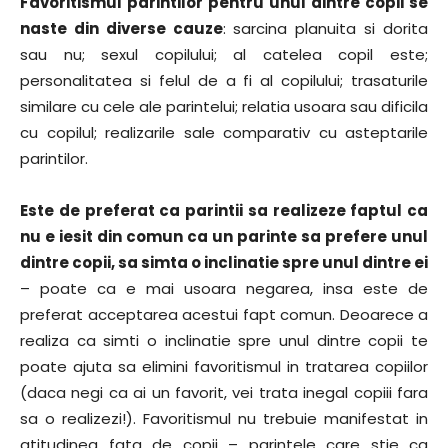
Favoritismul parintilor pentru unul dintre copii se
naste din diverse cauze
: sarcina planuita si dorita
sau nu; sexul copilului; al catelea copil este;
personalitatea si felul de a fi al copilului; trasaturile
similare cu cele ale parintelui; relatia usoara sau dificila
cu copilul; realizarile sale comparativ cu asteptarile
parintilor.
Este de preferat ca parintii sa realizeze faptul ca
nu e iesit din comun ca un parinte sa prefere unul
dintre copii, sa simta o inclinatie spre unul dintre ei
– poate ca e mai usoara negarea, insa este de
preferat acceptarea acestui fapt comun. Deoarece a
realiza ca simti o inclinatie spre unul dintre copii te
poate ajuta sa elimini favoritismul in tratarea copiilor
(daca negi ca ai un favorit, vei trata inegal copiii fara
sa o realizezi!). Favoritismul nu trebuie manifestat in
atitudinea fata de copii – parintele care stie ca