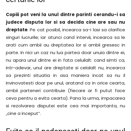
Copiii pot veni la unul dintre parinti cerandu-i sa
judece disputa lor si sa decida cine are sau nu
dreptate
. Pe cat posibil, incearca sa-i lasi sa clarifice
singuri lucrurile; iar atunci cand intervii, incearca sa le
arati cum ambii au dreptatea lor si ambii gresesc in
parte. In nici un caz nu lua partea doar unuia dintre ei,
nu apara unul dintre ei in fata celuilalt: cand simti ca,
intr-adevar, unul are dreptate si celalalt nu, incearca
sa prezinti situatia in asa maniera incat sa nu il
invinovatesti doar pe unul, aratand ca in orice cearta,
ambii parteneri contribuie (fiecare ar fi putut face
ceva pentru a evita cearta). Pana la urma, impacarea
si rezolvarea disputei este cea mai importanta, nu
„cine a inceput”.