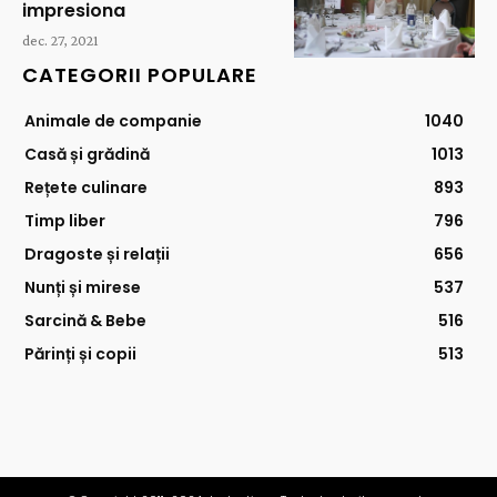
impresiona
dec. 27, 2021
CATEGORII POPULARE
Animale de companie
1040
Casă și grădină
1013
Rețete culinare
893
Timp liber
796
Dragoste și relații
656
Nunți și mirese
537
Sarcină & Bebe
516
Părinți și copii
513