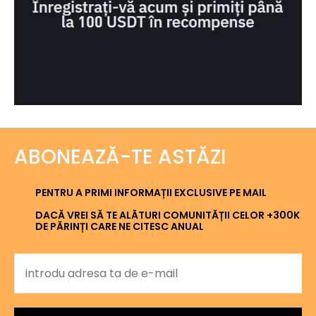
ABONEAZĂ-TE ASTĂZI
PENTRU A PRIMI INFORMAȚII EXCLUSIVE PE MAIL
DACĂ VREI SĂ TE ALĂTURI COMUNITĂȚII CELOR +300K
DE PĂRINȚI CARE NE CITESC ANUAL