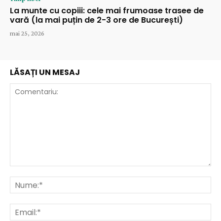
La munte cu copiii: cele mai frumoase trasee de
vară (la mai puțin de 2-3 ore de București)
mai 25, 2026
LĂSAȚI UN MESAJ
Comentariu:
Nu
Ema