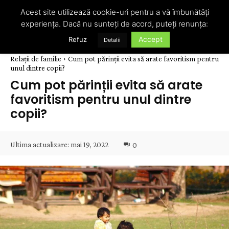
Acest site utilizează cookie-uri pentru a vă îmbunătăți
experiența. Dacă nu sunteți de acord, puteți renunța:
Accept
Refuz
Detalii
Relații de familie
Cum pot părinții evita să arate favoritism pentru
unul dintre copii?
Cum pot părinții evita să arate
favoritism pentru unul dintre
copii?
Ultima actualizare:
mai 19, 2022
0