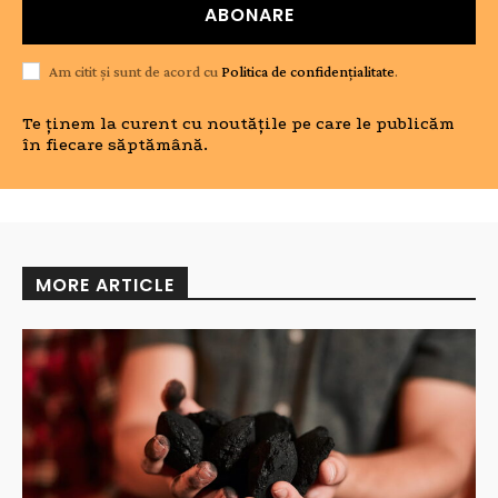
ABONARE
Am citit și sunt de acord cu
Politica de confidențialitate
.
Te ținem la curent cu noutățile pe care le publicăm
în fiecare săptămână.
MORE ARTICLE