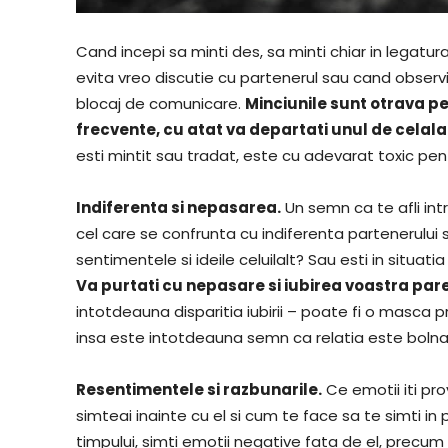
Cand incepi sa minti des, sa minti chiar in legatura 
evita vreo discutie cu partenerul sau cand observi
blocaj de comunicare.
Minciunile sunt otrava pe
frecvente, cu atat va departati unul de celala
esti mintit sau tradat, este cu adevarat toxic pentr
Indiferenta si nepasarea.
Un semn ca te afli int
cel care se confrunta cu indiferenta partenerului
sentimentele si ideile celuilalt? Sau esti in situati
Va purtati cu nepasare si iubirea voastra par
intotdeauna disparitia iubirii – poate fi o masca p
insa este intotdeauna semn ca relatia este boln
Resentimentele si razbunarile.
Ce emotii iti pr
simteai inainte cu el si cum te face sa te simti 
timpului, simti emotii negative fata de el, precum