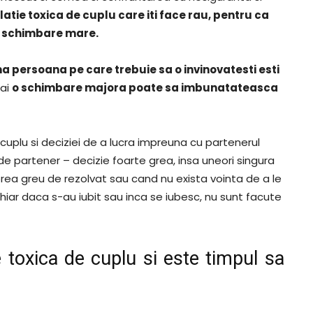
latie toxica de cuplu care iti face rau, pentru ca
 o schimbare mare.
ima persoana pe care trebuie sa o invinovatesti esti
ai
o schimbare majora poate sa imbunatateasca
 cuplu si deciziei de a lucra impreuna cu partenerul
i de partener – decizie foarte grea, insa uneori singura
prea greu de rezolvat sau cand nu exista vointa de a le
hiar daca s-au iubit sau inca se iubesc, nu sunt facute
e toxica de cuplu si este timpul sa