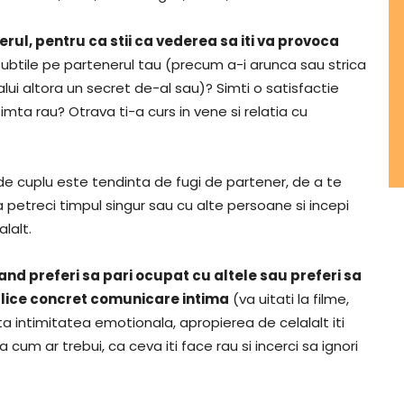
erul, pentru ca stii ca vederea sa iti va provoca
subtile pe partenerul tau (precum a-i arunca sau strica
alui altora un secret de-al sau)? Simti o satisfactie
mta rau? Otrava ti-a curs in vene si relatia cu
a de cuplu este tendinta de fugi de partener, de a te
sa petreci timpul singur sau cu alte persoane si incepi
lalt.
and preferi sa pari ocupat cu altele sau preferi sa
plice concret comunicare intima
(va uitati la filme,
evita intimitatea emotionala, apropierea de celalalt iti
cum ar trebui, ca ceva iti face rau si incerci sa ignori