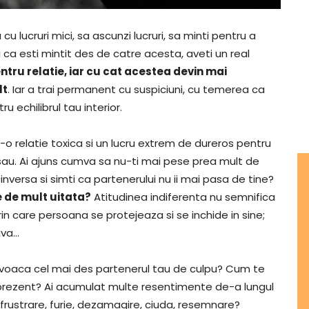
cu lucruri mici, sa ascunzi lucruri, sa minti pentru a
 ca esti mintit des de catre acesta, aveti un real
ntru relatie, iar cu cat acestea devin mai
lt
. Iar a trai permanent cu suspiciuni, cu temerea ca
u echilibrul tau interior.
r-o relatie toxica si un lucru extrem de dureros pentru
 sau. Ai ajuns cumva sa nu-ti mai pese prea mult de
a inversa si simti ca partenerului nu ii mai pasa de tine?
e de mult uitata?
Atitudinea indiferenta nu semnifica
rin care persoana se protejeaza si se inchide in sine;
ava…
ovoaca cel mai des partenerul tau de culpu? Cum te
in prezent? Ai acumulat multe resentimente de-a lungul
 frustrare, furie, dezamagire, ciuda, resemnare?