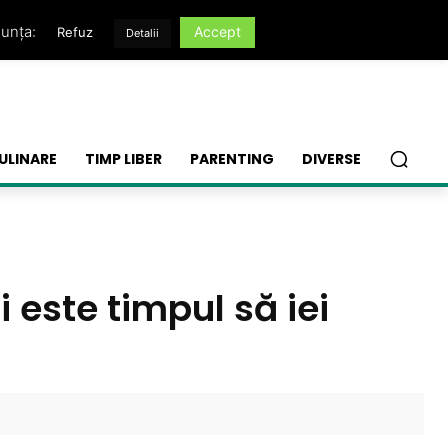
nunța:
Accept
Refuz
Detalii
ULINARE
TIMP LIBER
PARENTING
DIVERSE
i este timpul să iei