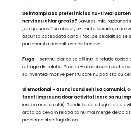
Se intampla sa preferi nici sa nu-ti vezi parten
nervi sau chiar greata?
Savurezi mici razbunari 
„din greseala” un obiect, a-i muta lucrurile, a dezv
ascunsa cateodata cand il faci pe celalalt sa se si
partenerul a devenit una distructiva…
Fuga
– semnul clar ca te afli intr-o relatie toxic
retrage din relatie. Practic – atunci cand preferi 
sa inventezi motive pentru care nu poti sta cu cela
Si emotional – atunci cand eviti sa comunici, c
faceti impreuna doar activitati care sa nu im
iesiti in oras cu altii). Tendinta de a fugi si de a 
arata ca ceva in relatia ta nu mai merge deloc asa 
problema si sa fugi de ea.