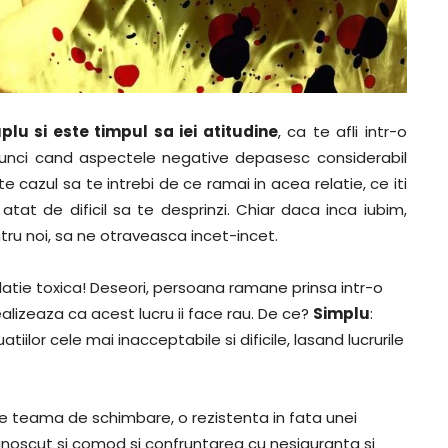
plu si este timpul sa iei atitudine
, ca te afli intr-o
Atunci cand aspectele negative depasesc considerabil
te cazul sa te intrebi de ce ramai in acea relatie, ce iti
atat de dificil sa te desprinzi. Chiar daca inca iubim,
ntru noi, sa ne otraveasca incet-incet.
elatie toxica! Deseori, persoana ramane prinsa intr-o
ealizeaza ca acest lucru ii face rau. De ce?
Simplu
:
iilor cele mai inacceptabile si dificile, lasand lucrurile
 teama de schimbare, o rezistenta in fata unei
unoscut si comod si confruntarea cu nesiguranta si