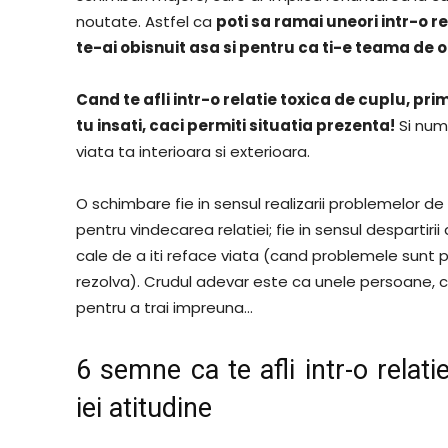
noutate. Astfel ca
poti sa ramai uneori intr-o re
te-ai obisnuit asa si pentru ca ti-e teama de
Cand te afli intr-o relatie toxica de cuplu, pr
tu insati, caci permiti situatia prezenta!
Si num
viata ta interioara si exterioara.
O schimbare fie in sensul realizarii problemelor de
pentru vindecarea relatiei; fie in sensul despartiri
cale de a iti reface viata (cand problemele sunt 
rezolva). Crudul adevar este ca unele persoane, c
pentru a trai impreuna…
6 semne ca te afli intr-o relati
iei atitudine