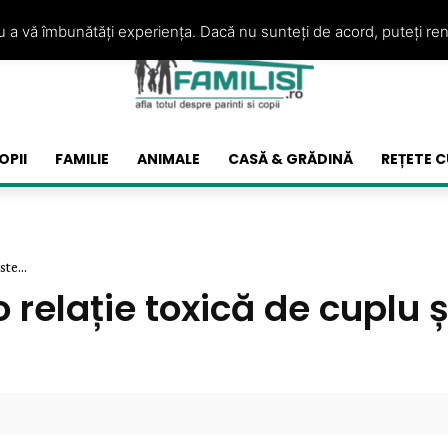
ru a vă îmbunătăți experiența. Dacă nu sunteți de acord, puteți re
OPII
FAMILIE
ANIMALE
CASĂ & GRĂDINĂ
REȚETE C
te...
 relație toxică de cuplu ș