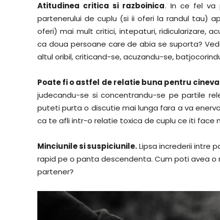
Atitudinea critica si razboinica
. In ce fel va
partenerului de cuplu (si ii oferi la randul tau) a
oferi) mai mult critici, intepaturi, ridicularizare
ca doua persoane care de abia se suporta? Vedem
altul oribil, criticand-se, acuzandu-se, batjocorin
Poate fi o astfel de relatie buna pentru cinev
judecandu-se si concentrandu-se pe partile rele 
puteti purta o discutie mai lunga fara a va ener
ca te afli intr-o relatie toxica de cuplu ce iti face 
Minciunile si suspiciunile.
Lipsa increderii intre 
rapid pe o panta descendenta. Cum poti avea o re
partener?