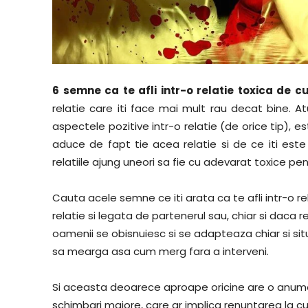
6 semne ca te afli intr-o relatie toxica de cu
relatie care iti face mai mult rau decat bine. 
aspectele pozitive intr-o relatie (de orice tip), es
aduce de fapt tie acea relatie si de ce iti este 
relatiile ajung uneori sa fie cu adevarat toxice pe
Cauta acele semne ce iti arata ca te afli intr-o r
relatie si legata de partenerul sau, chiar si daca r
oamenii se obisnuiesc si se adapteaza chiar si situat
sa mearga asa cum merg fara a interveni.
Si aceasta deoarece aproape oricine are o anume
schimbari majore, care ar implica renuntarea la c