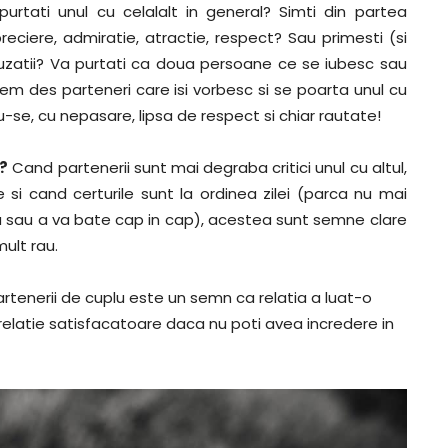
 purtati unul cu celalalt in general? Simti din partea
preciere, admiratie, atractie, respect? Sau primesti (si
, acuzatii? Va purtati ca doua persoane ce se iubesc sau
 des parteneri care isi vorbesc si se poarta unul cu
du-se, cu nepasare, lipsa de respect si chiar rautate!
a?
Cand partenerii sunt mai degraba critici unul cu altul,
si cand certurile sunt la ordinea zilei (parca nu mai
va sau a va bate cap in cap), acestea sunt semne clare
mult rau.
partenerii de cuplu este un semn ca relatia a luat-o
latie satisfacatoare daca nu poti avea incredere in