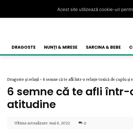
Acest site utilizează cookie-uri pent
DRAGOSTE
NUNȚI & MIRESE
SARCINA & BEBE
C
Dragoste și relații
6 semne că te afli într-o relație toxică de cuplu și es
6 semne că te afli într-o
atitudine
Ultima actualizare:
mai 6, 2022
0