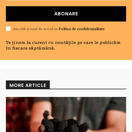
ABONARE
Am citit și sunt de acord cu
Politica de confidențialitate
.
Te ținem la curent cu noutățile pe care le publicăm
în fiecare săptămână.
MORE ARTICLE