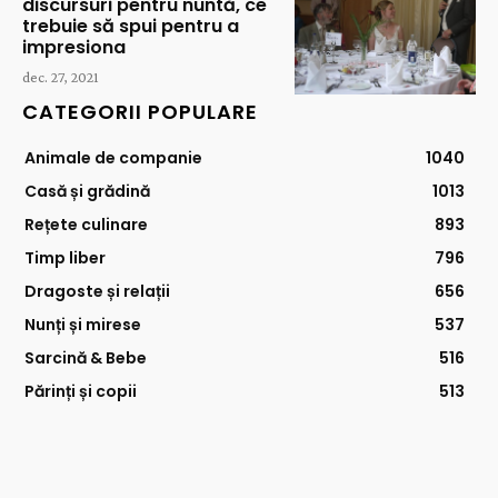
discursuri pentru nuntă, ce
trebuie să spui pentru a
impresiona
dec. 27, 2021
CATEGORII POPULARE
Animale de companie
1040
Casă și grădină
1013
Rețete culinare
893
Timp liber
796
Dragoste și relații
656
Nunți și mirese
537
Sarcină & Bebe
516
Părinți și copii
513