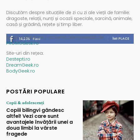
Discutăm despre situațiile de zi cu zi ale vieții de familie:
dragoste, relații, nunți și ocazii speciale, sarcină, animale,
casă și grădină, rețete și timp liber.
Spații publicitare / reclamă administrată de
ÎMI PLACE
14,235
Fani
PROMOdesk.ro
Site-uri din rețea:
Destepti.ro
DreamGeek.ro
BodyGeek.ro
POSTĂRI POPULARE
Copii & adolescenți
Copiii bilingvi gândesc
altfel! Vezi care sunt
avantajele învățării unei a
doua limbi la vârste
fragede