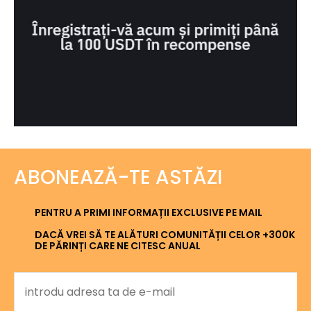
ABONEAZĂ-TE ASTĂZI
PENTRU A PRIMI INFORMAȚII EXCLUSIVE PE MAIL
DACĂ VREI SĂ TE ALĂTURI COMUNITĂȚII CELOR +300K
DE PĂRINȚI CARE NE CITESC ANUAL