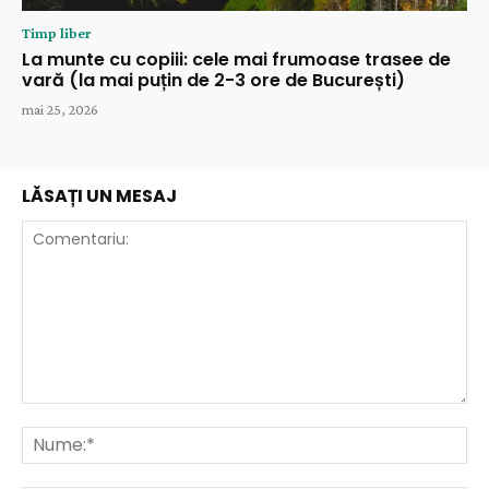
Timp liber
La munte cu copiii: cele mai frumoase trasee de
vară (la mai puțin de 2-3 ore de București)
mai 25, 2026
LĂSAȚI UN MESAJ
Comentariu:
Nu