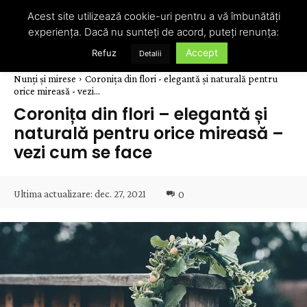
Acest site utilizează cookie-uri pentru a vă îmbunătăți
experiența. Dacă nu sunteți de acord, puteți renunța:
Accept
Refuz
Detalii
Nunți și mirese
Coronița din flori - elegantă și naturală pentru
orice mireasă - vezi...
Coronița din flori – elegantă și
naturală pentru orice mireasă –
vezi cum se face
Ultima actualizare:
dec. 27, 2021
0