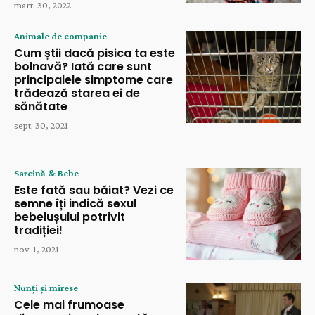
mart. 30, 2022
Animale de companie
Cum știi dacă pisica ta este
bolnavă? Iată care sunt
principalele simptome care
trădează starea ei de
sănătate
sept. 30, 2021
Sarcină & Bebe
Este fată sau băiat? Vezi ce
semne îți indică sexul
bebelușului potrivit
tradiției!
nov. 1, 2021
Nunți și mirese
Cele mai frumoase