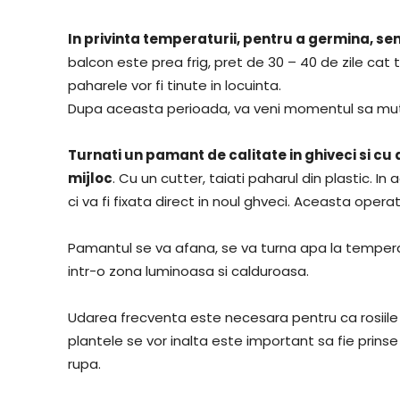
In privinta temperaturii, pentru a germina, se
balcon este prea frig, pret de 30 – 40 de zile ca
paharele vor fi tinute in locuinta.
Dupa aceasta perioada, va veni momentul sa mutat
Turnati un pamant de calitate in ghiveci si cu 
mijloc
. Cu un cutter, taiati paharul din plastic. I
ci va fi fixata direct in noul ghveci. Aceasta opera
Pamantul se va afana, se va turna apa la temperat
intr-o zona luminoasa si calduroasa.
Udarea frecventa este necesara pentru ca rosiile
plantele se vor inalta este important sa fie prin
rupa.