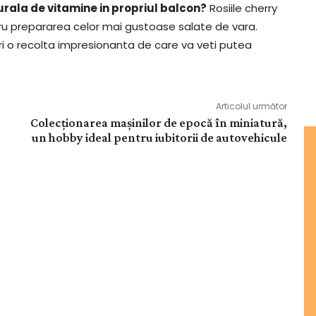
urala de vitamine in propriul balcon?
Rosiile cherry
ntru prepararea celor mai gustoase salate de vara.
feri o recolta impresionanta de care va veti putea
Articolul următor
Colecționarea mașinilor de epocă în miniatură,
un hobby ideal pentru iubitorii de autovehicule