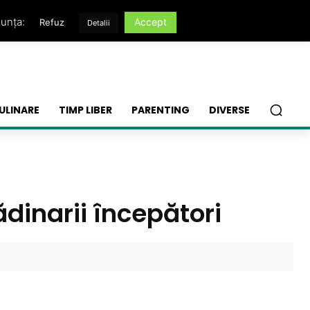
nunța:
Accept
Refuz
Detalii
ULINARE
TIMP LIBER
PARENTING
DIVERSE
ădinarii începători