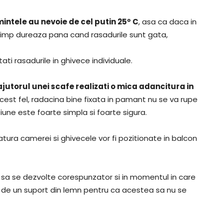
mintele au nevoie de cel putin 25º C
, asa ca daca in
t timp dureaza pana cand rasadurile sunt gata,
i rasadurile in ghivece individuale.
ajutorul unei scafe realizati o mica adancitura in
n acest fel, radacina bine fixata in pamant nu se va rupe
tiune este foarte simpla si foarte sigura.
ura camerei si ghivecele vor fi pozitionate in balcon
 sa se dezvolte corespunzator si in momentul in care
se de un suport din lemn pentru ca acestea sa nu se