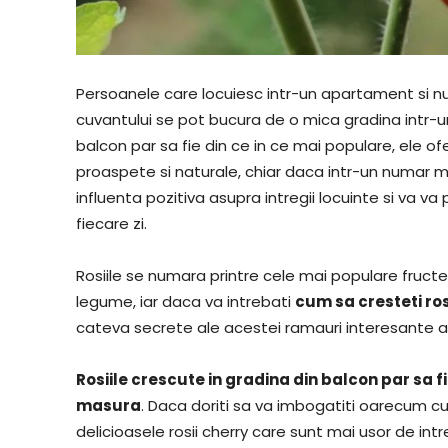
Persoanele care locuiesc intr-un apartament si nu
cuvantului se pot bucura de o mica gradina intr-un 
balcon par sa fie din ce in ce mai populare, ele o
proaspete si naturale, chiar daca intr-un numar 
influenta pozitiva asupra intregii locuinte si va va
fiecare zi.
Rosiile se numara printre cele mai populare fruct
legume, iar daca va intrebati
cum sa cresteti ros
cateva secrete ale acestei ramauri interesante ale
Rosiile crescute in gradina din balcon par sa f
masura
. Daca doriti sa va imbogatiti oarecum cul
delicioasele rosii cherry care sunt mai usor de intr