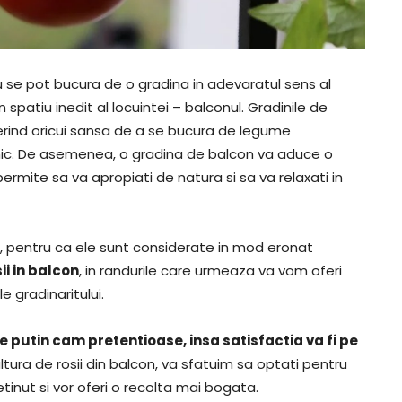
 se pot bucura de o gradina in adevaratul sens al
spatiu inedit al locuintei – balconul. Gradinile de
ferind oricui sansa de a se bucura de legume
mic. De asemenea, o gradina de balcon va aduce o
 permite sa va apropiati de natura si sa va relaxati in
e, pentru ca ele sunt considerate in mod eronat
ii in balcon
, in randurile care urmeaza va vom oferi
 gradinaritului.
ie putin cam pretentioase, insa satisfactia va fi pe
tura de rosii din balcon, va sfatuim sa optati pentru
etinut si vor oferi o recolta mai bogata.