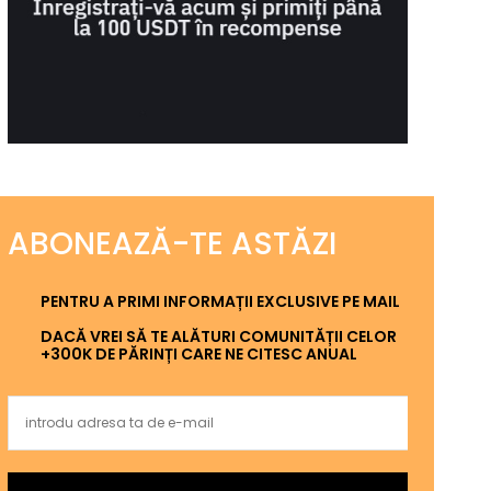
ABONEAZĂ-TE ASTĂZI
PENTRU A PRIMI INFORMAȚII EXCLUSIVE PE MAIL
DACĂ VREI SĂ TE ALĂTURI COMUNITĂȚII CELOR
+300K DE PĂRINȚI CARE NE CITESC ANUAL