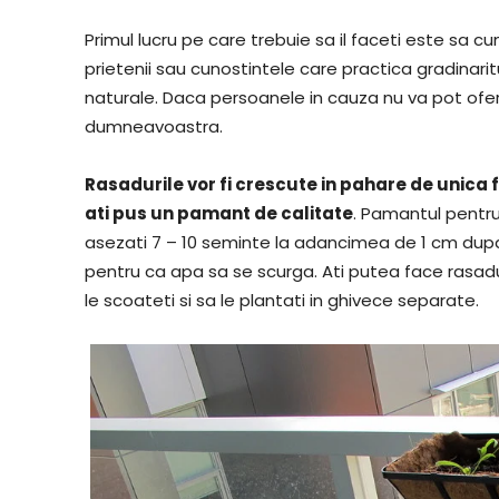
Primul lucru pe care trebuie sa il faceti este sa c
prietenii sau cunostintele care practica gradinarit
naturale. Daca persoanele in cauza nu va pot oferi 
dumneavoastra.
Rasadurile vor fi crescute in pahare de unica fo
ati pus un pamant de calitate
. Pamantul pentru 
asezati 7 – 10 seminte la adancimea de 1 cm dupa
pentru ca apa sa se scurga. Ati putea face rasaduril
le scoateti si sa le plantati in ghivece separate.