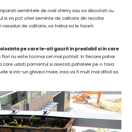
umparati semintele de rosii cherry sau sa discutati cu
ul si va pot oferi seminte de calitate din recolte
rasaduri de calitate, va trebui sa le faceti
losinta pe care le-ati gaurit in prealabil si in care
flori nu este tocmai cel mai potrivit. In fiecare pahar
 care udati pamantul si asezati paharele pe o tava
e si intr-un ghiveci mare, insa va fi mult mai dificil sa