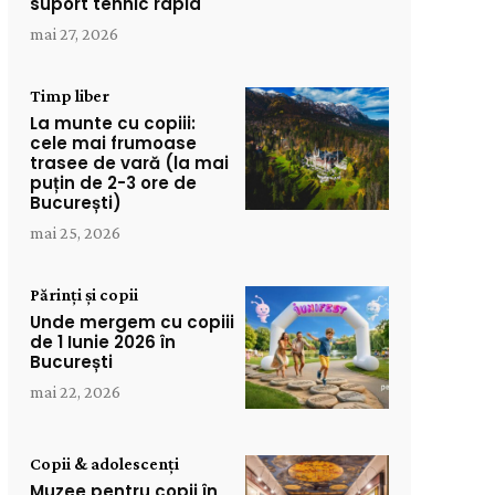
suport tehnic rapid
mai 27, 2026
Timp liber
La munte cu copiii:
cele mai frumoase
trasee de vară (la mai
puțin de 2-3 ore de
București)
mai 25, 2026
Părinți și copii
Unde mergem cu copiii
de 1 Iunie 2026 în
București
mai 22, 2026
Copii & adolescenți
Muzee pentru copii în