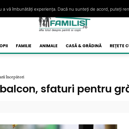
ru a vă îmbunătăți experiența. Dacă nu sunteți de acord, puteți re
OPII
FAMILIE
ANIMALE
CASĂ & GRĂDINĂ
REȚETE C
arii începători
 balcon, sfaturi pentru gr