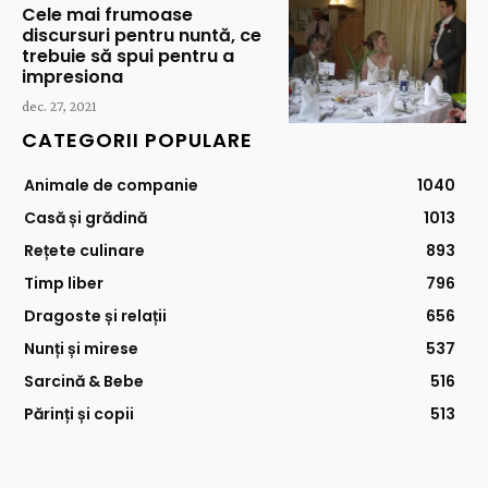
Cele mai frumoase
discursuri pentru nuntă, ce
trebuie să spui pentru a
impresiona
dec. 27, 2021
CATEGORII POPULARE
Animale de companie
1040
Casă și grădină
1013
Rețete culinare
893
Timp liber
796
Dragoste și relații
656
Nunți și mirese
537
Sarcină & Bebe
516
Părinți și copii
513