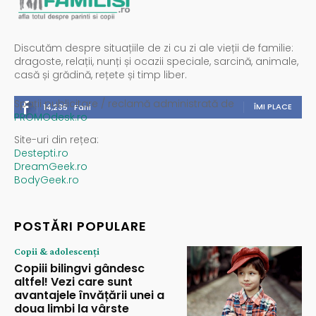
Discutăm despre situațiile de zi cu zi ale vieții de familie:
dragoste, relații, nunți și ocazii speciale, sarcină, animale,
casă și grădină, rețete și timp liber.
Spații publicitare / reclamă administrată de
ÎMI PLACE
14,235
Fani
PROMOdesk.ro
Site-uri din rețea:
Destepti.ro
DreamGeek.ro
BodyGeek.ro
POSTĂRI POPULARE
Copii & adolescenți
Copiii bilingvi gândesc
altfel! Vezi care sunt
avantajele învățării unei a
doua limbi la vârste