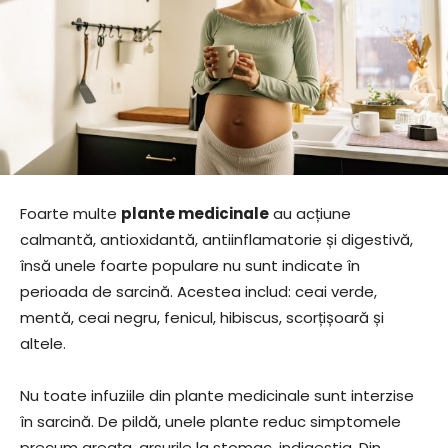
Foarte multe
plante medicinale
au acțiune
calmantă, antioxidantă, antiinflamatorie și digestivă,
însă unele foarte populare nu sunt indicate în
perioada de sarcină. Acestea includ: ceai verde,
mentă, ceai negru, fenicul, hibiscus, scorțișoară și
altele.
Nu toate infuziile din plante medicinale sunt interzise
în sarcină. De pildă, unele plante reduc simptomele
precum greața, arsurile la stomac, indigestia. Din