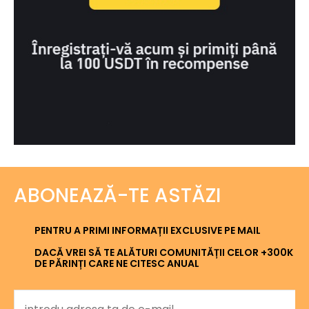
ABONEAZĂ-TE ASTĂZI
PENTRU A PRIMI INFORMAȚII EXCLUSIVE PE MAIL
DACĂ VREI SĂ TE ALĂTURI COMUNITĂȚII CELOR +300K
DE PĂRINȚI CARE NE CITESC ANUAL