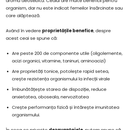
aromă deosebită. Ceaiul are multe beneficii pentru
organism, dar nu este indicat femeilor însărcinate sau
care alăptează.
Având în vedere
proprietățile benefice
, despre
acest ceai se spune că:
Are peste 200 de componente utile (oligolemente,
acizi organici, vitamine, taninuri, aminoacizi)
Are proprietăți tonice, potolește rapid setea,
crește rezistența organismului la infecții virale
Îmbunătățește starea de dispoziție, reduce
anxietatea, oboseala, nervozitatea
Crește performanța fizică și întărește imunitatea
organismului.
În ceea ce privește
dezavantajele
, putem spune că