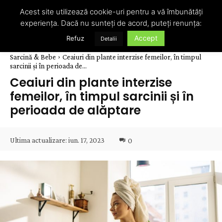
Acest site utilizează cookie-uri pentru a vă îmbunătăți
experiența. Dacă nu sunteți de acord, puteți renunța:
Accept
Refuz
Detalii
Sarcină & Bebe
Ceaiuri din plante interzise femeilor, în timpul
sarcinii și în perioada de...
Ceaiuri din plante interzise
femeilor, în timpul sarcinii și în
perioada de alăptare
Ultima actualizare:
iun. 17, 2023
0