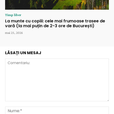
Timp liber
La munte cu copiii: cele mai frumoase trasee de
vară (la mai puțin de 2-3 ore de București)
mai 25, 2026
LĂSAȚI UN MESAJ
Comentariu:
Nu