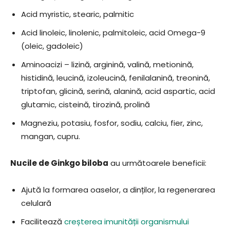
Acid myristic, stearic, palmitic
Acid linoleic, linolenic, palmitoleic, acid Omega-9
(oleic, gadoleic)
Aminoacizi – lizină, arginină, valină, metionină,
histidină, leucină, izoleucină, fenilalanină, treonină,
triptofan, glicină, serină, alanină, acid aspartic, acid
glutamic, cisteină, tirozină, prolină
Magneziu, potasiu, fosfor, sodiu, calciu, fier, zinc,
mangan, cupru.
Nucile de Ginkgo biloba
au următoarele beneficii:
Ajută la formarea oaselor, a dinților, la regenerarea
celulară
Facilitează
creșterea imunității organismului