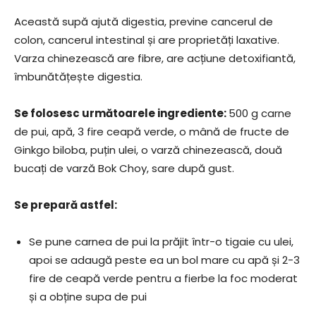
Această supă ajută digestia, previne cancerul de
colon, cancerul intestinal și are proprietăți laxative.
Varza chinezească are fibre, are acțiune detoxifiantă,
îmbunătățește digestia.
Se folosesc următoarele ingrediente:
500 g carne
de pui, apă, 3 fire ceapă verde, o mână de fructe de
Ginkgo biloba, puțin ulei, o varză chinezească, două
bucați de varză Bok Choy, sare după gust.
Se prepară astfel:
Se pune carnea de pui la prăjit într-o tigaie cu ulei,
apoi se adaugă peste ea un bol mare cu apă și 2-3
fire de ceapă verde pentru a fierbe la foc moderat
și a obține supa de pui