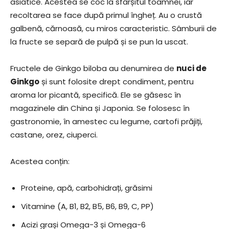
asiatice. Acestea se coc la sfârșitul toamnei, iar
recoltarea se face după primul îngheț. Au o crustă
galbenă, cărnoasă, cu miros caracteristic. Sâmburii de
la fructe se separă de pulpă și se pun la uscat.
Fructele de Ginkgo biloba au denumirea de
nuci de
Ginkgo
și sunt folosite drept condiment, pentru
aroma lor picantă, specifică. Ele se găsesc în
magazinele din China și Japonia. Se folosesc în
gastronomie, în amestec cu legume, cartofi prăjiți,
castane, orez, ciuperci.
Acestea conțin:
Proteine, apă, carbohidrați, grăsimi
Vitamine (A, B1, B2, B5, B6, B9, C, PP)
Acizi grași Omega-3 și Omega-6