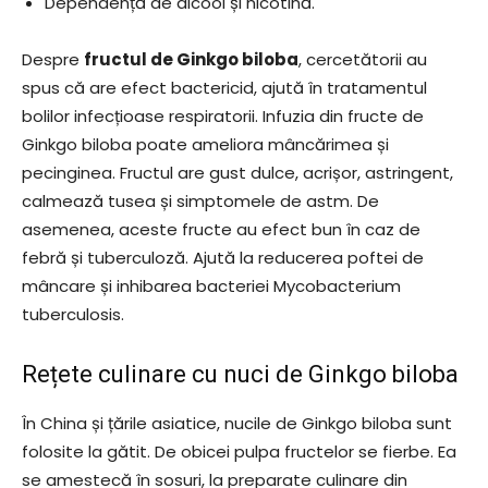
Dependență de alcool și nicotină.
Despre
fructul de Ginkgo biloba
, cercetătorii au
spus că are efect bactericid, ajută în tratamentul
bolilor infecțioase respiratorii. Infuzia din fructe de
Ginkgo biloba poate ameliora mâncărimea și
pecinginea. Fructul are gust dulce, acrișor, astringent,
calmează tusea și simptomele de astm. De
asemenea, aceste fructe au efect bun în caz de
febră și tuberculoză. Ajută la reducerea poftei de
mâncare și inhibarea bacteriei Mycobacterium
tuberculosis.
Rețete culinare cu nuci de Ginkgo biloba
În China și țările asiatice, nucile de Ginkgo biloba sunt
folosite la gătit. De obicei pulpa fructelor se fierbe. Ea
se amestecă în sosuri, la preparate culinare din