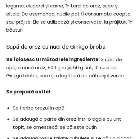
legume, ciuperci și carne, în terci de orez, supe și
altele. De asemenea, nucile pot fi consumate coapte
sau prăjite. Ele se utilizează și conservate, la prăjituri, în
băuturi.
Supă de orez cu nuci de Ginkgo biloba
Se folosesc următoarele ingrediente:
3 căni de
apă, o cană orez, 500 g roșii, 50 g unt, 10 nuci de
Ginkgo biloba, sare și o legătură de pătrunjel verde.
Se prepară astfel:
Se fierbe orezul în apă
Se adaugă o parte din orez într-o tigaie cu unt
topit, se amestecă, se călește puțin
Se adaugă roșiile tăiate cubulețe și se dă un clocot