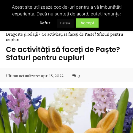
Acest site utilizează cookie-uri pentru a vă îmbunătăți
experiența. Dacă nu sunteți de acord, puteți renunța:
Accept
Refuz
Detalii
Dragoste și relații
Ce activități să faceți de Paște? Sfaturi pentru
cupluri
Ce activități să faceți de Paște?
Sfaturi pentru cupluri
Ultima actualizare:
apr. 15, 2022
0