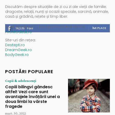
Discutăm despre situațiile de zi cu zi ale vieții de familie:
dragoste, relații, nunți și ocazii speciale, sarcină, animale,
casă și grădină, rețete și timp liber.
Spații publicitare / reclamă administrată de
ÎMI PLACE
14,235
Fani
PROMOdesk.ro
Site-uri din rețea:
Destepti.ro
DreamGeek.ro
BodyGeek.ro
POSTĂRI POPULARE
Copii & adolescenți
Copiii bilingvi gândesc
altfel! Vezi care sunt
avantajele învățării unei a
doua limbi la vârste
fragede
mart. 30, 2022