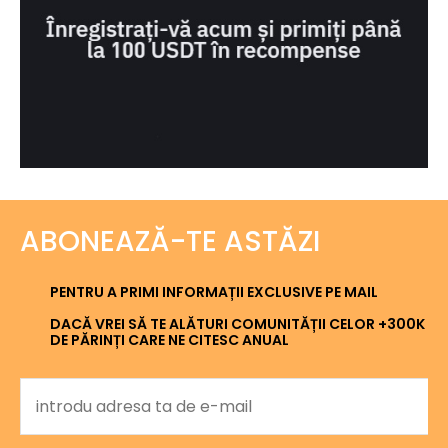
ABONEAZĂ-TE ASTĂZI
PENTRU A PRIMI INFORMAȚII EXCLUSIVE PE MAIL
DACĂ VREI SĂ TE ALĂTURI COMUNITĂȚII CELOR +300K
DE PĂRINȚI CARE NE CITESC ANUAL