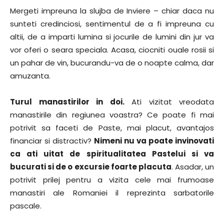
Mergeti impreuna la slujba de Inviere – chiar daca nu
sunteti credinciosi, sentimentul de a fi impreuna cu
altii, de a imparti lumina si jocurile de lumini din jur va
vor oferi o seara speciala. Acasa, ciocniti ouale rosii si
un pahar de vin, bucurandu-va de o noapte calma, dar
amuzanta.
Turul manastirilor in doi.
Ati vizitat vreodata
manastirile din regiunea voastra? Ce poate fi mai
potrivit sa faceti de Paste, mai placut, avantajos
financiar si distractiv?
Nimeni nu va poate invinovati
ca ati uitat de spiritualitatea Pastelui si va
bucurati si de o excursie foarte placuta
. Asadar, un
potrivit prilej pentru a vizita cele mai frumoase
manastiri ale Romaniei il reprezinta sarbatorile
pascale.