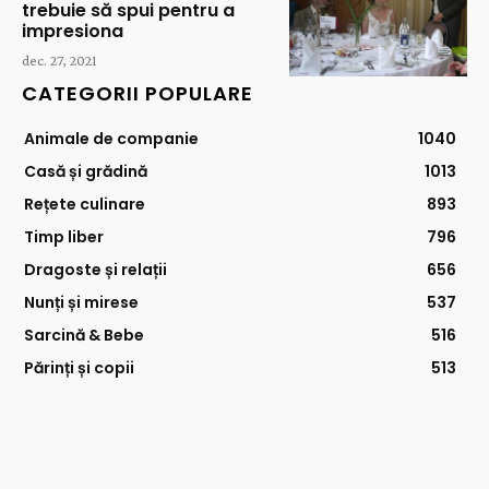
trebuie să spui pentru a
impresiona
dec. 27, 2021
CATEGORII POPULARE
Animale de companie
1040
Casă și grădină
1013
Rețete culinare
893
Timp liber
796
Dragoste și relații
656
Nunți și mirese
537
Sarcină & Bebe
516
Părinți și copii
513