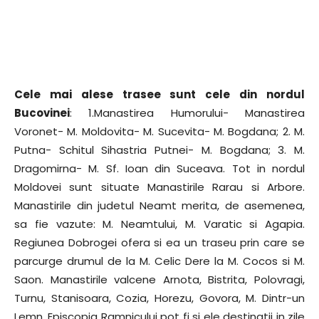
Cele mai alese trasee sunt cele din nordul
Bucovinei
: 1.Manastirea Humorului- Manastirea
Voronet- M. Moldovita- M. Sucevita- M. Bogdana; 2. M.
Putna- Schitul Sihastria Putnei- M. Bogdana; 3. M.
Dragomirna- M. Sf. Ioan din Suceava. Tot in nordul
Moldovei sunt situate Manastirile Rarau si Arbore.
Manastirile din judetul Neamt merita, de asemenea,
sa fie vazute: M. Neamtului, M. Varatic si Agapia.
Regiunea Dobrogei ofera si ea un traseu prin care se
parcurge drumul de la M. Celic Dere la M. Cocos si M.
Saon. Manastirile valcene Arnota, Bistrita, Polovragi,
Turnu, Stanisoara, Cozia, Horezu, Govora, M. Dintr-un
Lemn, Episcopia Ramnicului pot fi si ele destinatii in zile