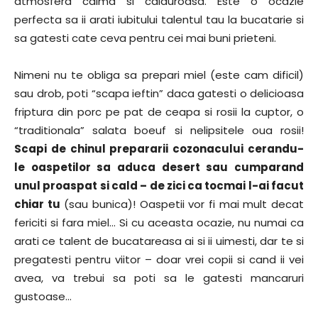
atmosfera calma si calduroasa. Este o ocazie
perfecta sa ii arati iubitului talentul tau la bucatarie si
sa gatesti cate ceva pentru cei mai buni prieteni.
Nimeni nu te obliga sa prepari miel (este cam dificil)
sau drob, poti “scapa ieftin” daca gatesti o delicioasa
friptura din porc pe pat de ceapa si rosii la cuptor, o
“traditionala” salata boeuf si nelipsitele oua rosii!
Scapi de chinul prepararii cozonacului cerandu-
le oaspetilor sa aduca desert sau cumparand
unul proaspat si cald – de zici ca tocmai l-ai facut
chiar tu
(sau bunica)! Oaspetii vor fi mai mult decat
fericiti si fara miel… Si cu aceasta ocazie, nu numai ca
arati ce talent de bucatareasa ai si ii uimesti, dar te si
pregatesti pentru viitor – doar vrei copii si cand ii vei
avea, va trebui sa poti sa le gatesti mancaruri
gustoase…