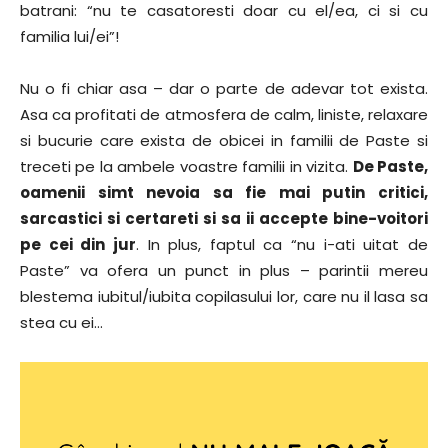
batrani: “nu te casatoresti doar cu el/ea, ci si cu
familia lui/ei”!
Nu o fi chiar asa – dar o parte de adevar tot exista.
Asa ca profitati de atmosfera de calm, liniste, relaxare
si bucurie care exista de obicei in familii de Paste si
treceti pe la ambele voastre familii in vizita.
De Paste,
oamenii simt nevoia sa fie mai putin critici,
sarcastici si certareti si sa ii accepte bine-voitori
pe cei din jur
. In plus, faptul ca “nu i-ati uitat de
Paste” va ofera un punct in plus – parintii mereu
blestema iubitul/iubita copilasului lor, care nu il lasa sa
stea cu ei…