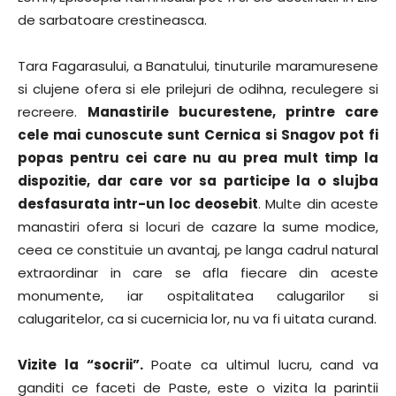
de sarbatoare crestineasca.
Tara Fagarasului, a Banatului, tinuturile maramuresene
si clujene ofera si ele prilejuri de odihna, reculegere si
recreere.
Manastirile bucurestene, printre care
cele mai cunoscute sunt Cernica si Snagov pot fi
popas pentru cei care nu au prea mult timp la
dispozitie, dar care vor sa participe la o slujba
desfasurata intr-un loc deosebit
. Multe din aceste
manastiri ofera si locuri de cazare la sume modice,
ceea ce constituie un avantaj, pe langa cadrul natural
extraordinar in care se afla fiecare din aceste
monumente, iar ospitalitatea calugarilor si
calugaritelor, ca si cucernicia lor, nu va fi uitata curand.
Vizite la “socrii”.
Poate ca ultimul lucru, cand va
ganditi ce faceti de Paste, este o vizita la parintii