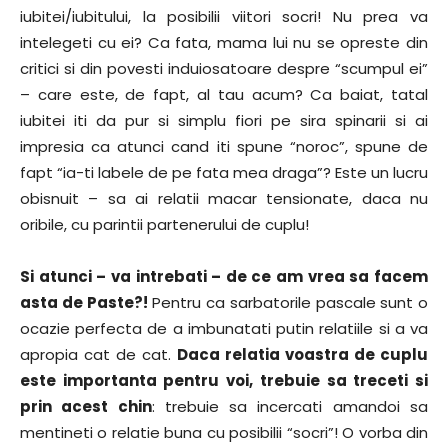
iubitei/iubitului, la posibilii viitori socri! Nu prea va
intelegeti cu ei? Ca fata, mama lui nu se opreste din
critici si din povesti induiosatoare despre “scumpul ei”
– care este, de fapt, al tau acum? Ca baiat, tatal
iubitei iti da pur si simplu fiori pe sira spinarii si ai
impresia ca atunci cand iti spune “noroc”, spune de
fapt “ia-ti labele de pe fata mea draga”? Este un lucru
obisnuit – sa ai relatii macar tensionate, daca nu
oribile, cu parintii partenerului de cuplu!
Si atunci – va intrebati – de ce am vrea sa facem
asta de Paste?!
Pentru ca sarbatorile pascale sunt o
ocazie perfecta de a imbunatati putin relatiile si a va
apropia cat de cat.
Daca relatia voastra de cuplu
este importanta pentru voi, trebuie sa treceti si
prin acest chin
: trebuie sa incercati amandoi sa
mentineti o relatie buna cu posibilii “socri”! O vorba din