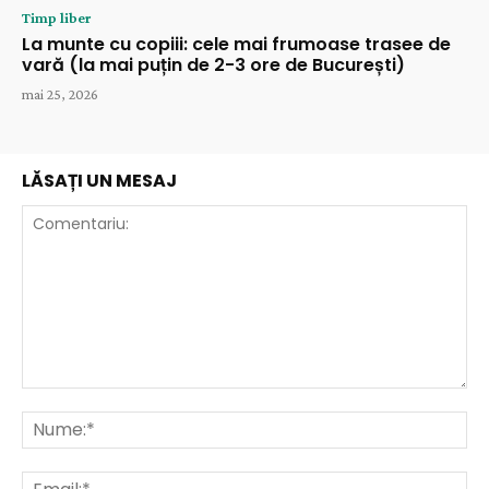
Timp liber
La munte cu copiii: cele mai frumoase trasee de
vară (la mai puțin de 2-3 ore de București)
mai 25, 2026
LĂSAȚI UN MESAJ
Comentariu:
Nu
Ema