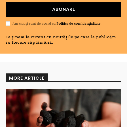
ABONARE
Am citit și sunt de acord cu
Politica de confidențialitate
.
Te ținem la curent cu noutățile pe care le publicăm
în fiecare săptămână.
MORE ARTICLE