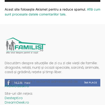
Acest site folosește Akismet pentru a reduce spamul.
Află cum
sunt procesate datele comentariilor tale
.
Discutăm despre situațiile de zi cu zi ale vieții de familie:
dragoste, relații, nunți și ocazii speciale, sarcină, animale,
casă și grădină, rețete și timp liber.
Spații publicitare / reclamă administrată de
ÎMI PLACE
14,235
Fani
PROMOdesk.ro
Site-uri din rețea:
Destepti.ro
DreamGeek.ro