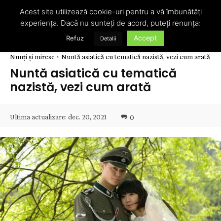
Acest site utilizează cookie-uri pentru a vă îmbunătăți
experiența. Dacă nu sunteți de acord, puteți renunța:
Accept
Refuz
Detalii
Nunți și mirese
Nuntă asiatică cu tematică nazistă, vezi cum arată
Nuntă asiatică cu tematică
nazistă, vezi cum arată
Ultima actualizare:
dec. 20, 2021
0