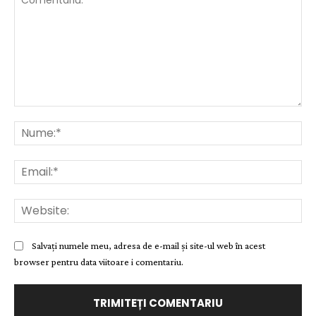
Comentariu:
Nu
Ema
Web
Salvați numele meu, adresa de e-mail și site-ul web în acest
browser pentru data viitoare i comentariu.