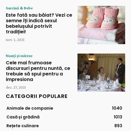
Sarcină & Bebe
Este fată sau băiat? Vezi ce
semne îți indică sexul
bebelușului potrivit
tradiției!
nov. 1, 2021
Nunți și mirese
Cele mai frumoase
discursuri pentru nuntă, ce
trebuie să spui pentru a
impresiona
dec. 27, 2021
CATEGORII POPULARE
Animale de companie
1040
Casă și grădină
1013
Rețete culinare
893