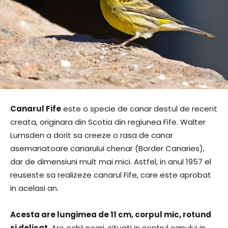
Canarul Fife
este o specie de canar destul de recent
creata, originara din Scotia din regiunea Fife. Walter
Lumsden a dorit sa creeze o rasa de canar
asemanatoare canarului chenar (Border Canaries),
dar de dimensiuni mult mai mici. Astfel, in anul 1957 el
reuseste sa realizeze canarul Fife, care este aprobat
in acelasi an.
Acesta are lungimea de 11 cm, corpul mic, rotund
si delicat
. Are ochii negri, situati in centrul capului in