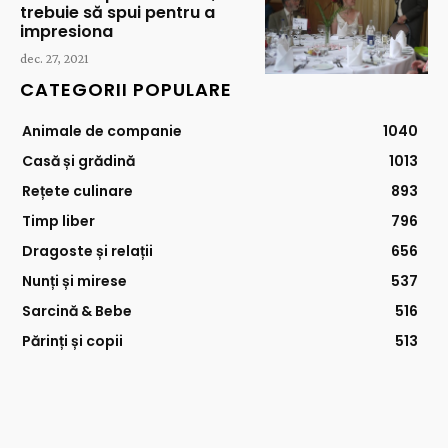
trebuie să spui pentru a
impresiona
dec. 27, 2021
CATEGORII POPULARE
Animale de companie
1040
Casă și grădină
1013
Rețete culinare
893
Timp liber
796
Dragoste și relații
656
Nunți și mirese
537
Sarcină & Bebe
516
Părinți și copii
513