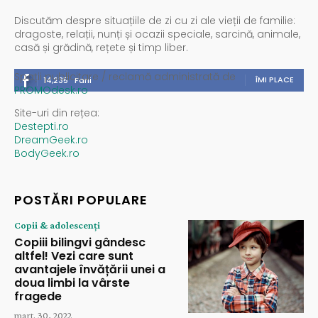
Discutăm despre situațiile de zi cu zi ale vieții de familie:
dragoste, relații, nunți și ocazii speciale, sarcină, animale,
casă și grădină, rețete și timp liber.
Spații publicitare / reclamă administrată de
ÎMI PLACE
14,235
Fani
PROMOdesk.ro
Site-uri din rețea:
Destepti.ro
DreamGeek.ro
BodyGeek.ro
POSTĂRI POPULARE
Copii & adolescenți
Copiii bilingvi gândesc
altfel! Vezi care sunt
avantajele învățării unei a
doua limbi la vârste
fragede
mart. 30, 2022