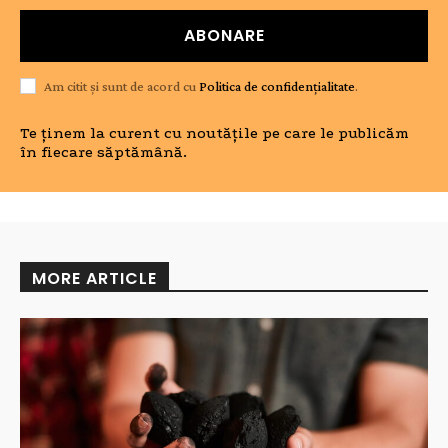
ABONARE
Am citit și sunt de acord cu
Politica de confidențialitate
.
Te ținem la curent cu noutățile pe care le publicăm
în fiecare săptămână.
MORE ARTICLE