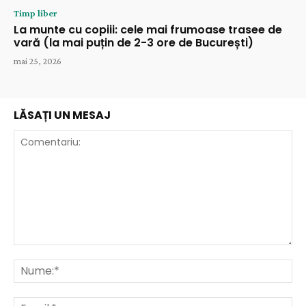
Timp liber
La munte cu copiii: cele mai frumoase trasee de
vară (la mai puțin de 2-3 ore de București)
mai 25, 2026
LĂSAȚI UN MESAJ
Comentariu:
Nu
Ema