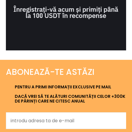
ABONEAZĂ-TE ASTĂZI
PENTRU A PRIMI INFORMAȚII EXCLUSIVE PE MAIL
DACĂ VREI SĂ TE ALĂTURI COMUNITĂȚII CELOR +300K
DE PĂRINȚI CARE NE CITESC ANUAL