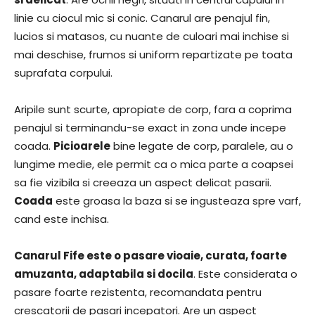
linie cu ciocul mic si conic. Canarul are penajul fin,
lucios si matasos, cu nuante de culoari mai inchise si
mai deschise, frumos si uniform repartizate pe toata
suprafata corpului.
Aripile sunt scurte, apropiate de corp, fara a coprima
penajul si terminandu-se exact in zona unde incepe
coada.
Picioarele
bine legate de corp, paralele, au o
lungime medie, ele permit ca o mica parte a coapsei
sa fie vizibila si creeaza un aspect delicat pasarii.
Coada
este groasa la baza si se ingusteaza spre varf,
cand este inchisa.
Canarul Fife este o pasare vioaie, curata, foarte
amuzanta, adaptabila si docila
. Este considerata o
pasare foarte rezistenta, recomandata pentru
crescatorii de pasari incepatori. Are un aspect