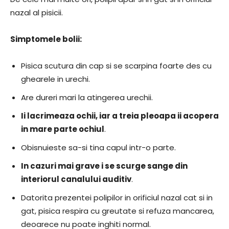
nazal al pisicii.
Simptomele bolii:
Pisica scutura din cap si se scarpina foarte des cu
ghearele in urechi.
Are dureri mari la atingerea urechii.
Ii lacrimeaza ochii, iar a treia pleoapa ii acopera
in mare parte ochiul
.
Obisnuieste sa-si tina capul intr-o parte.
In cazuri mai grave i se scurge sange din
interiorul canalului auditiv
.
Datorita prezentei polipilor in orificiul nazal cat si in
gat, pisica respira cu greutate si refuza mancarea,
deoarece nu poate inghiti normal.