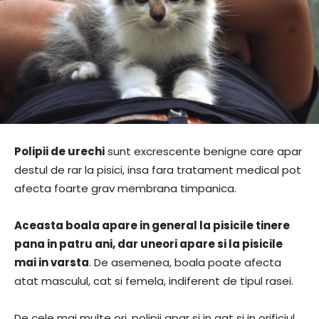
Polipii de urechi
sunt excrescente benigne care apar
destul de rar la pisici, insa fara tratament medical pot
afecta foarte grav membrana timpanica.
Aceasta boala apare in general la pisicile tinere
pana in patru ani, dar uneori apare si la pisicile
mai in varsta
. De asemenea, boala poate afecta
atat masculul, cat si femela, indiferent de tipul rasei.
De cele mai multe ori, polipii apar si in gat si in orificiul