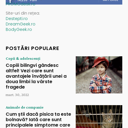
PROMOdesk.ro
Site-uri din rețea:
Destepti.ro
DreamGeek.ro
BodyGeek.ro
POSTĂRI POPULARE
Copii & adolescenți
Copiii bilingvi gândesc
altfel! Vezi care sunt
avantajele învățării unei a
doua limbi la vârste
fragede
mart. 30, 2022
Animale de companie
Cum știi dacă pisica ta este
bolnavă? Iată care sunt
principalele simptome care