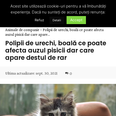
Acest site utilizează cookie-uri pentru a vă îmbunătăți
experiența. Dacă nu sunteți de acord, puteți renunța:
Accept
Refuz
Detalii
Animale de companie
Polipii de urechi, boală ce poate afecta
auzul pisicii dar care apare...
Polipii de urechi, boală ce poate
afecta auzul pisicii dar care
apare destul de rar
Ultima actualizare:
sept. 30, 2021
0