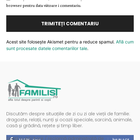
browser pentru data viitoare i comentariu.
Acest site folosește Akismet pentru a reduce spamul.
Află cum
sunt procesate datele comentariilor tale
.
Discutăm despre situațiile de zi cu zi ale vieții de familie:
dragoste, relații, nunți și ocazii speciale, sarcină, animale,
casă și grădină, rețete și timp liber.
Spații publicitare / reclamă administrată de
ÎMI PLACE
14,235
Fani