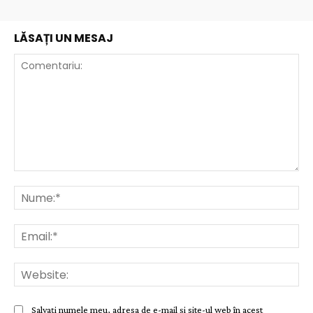
LĂSAȚI UN MESAJ
Comentariu:
Nu
Ema
Web
Salvați numele meu, adresa de e-mail și site-ul web în acest