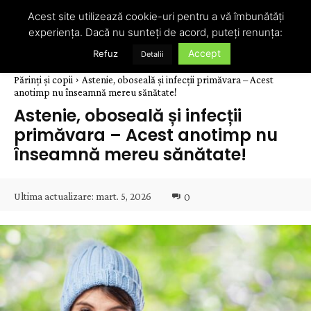
Acest site utilizează cookie-uri pentru a vă îmbunătăți
experiența. Dacă nu sunteți de acord, puteți renunța:
Accept
Refuz
Detalii
Părinți și copii
Astenie, oboseală și infecții primăvara – Acest
anotimp nu înseamnă mereu sănătate!
Astenie, oboseală și infecții
primăvara – Acest anotimp nu
înseamnă mereu sănătate!
Ultima actualizare:
mart. 5, 2026
0