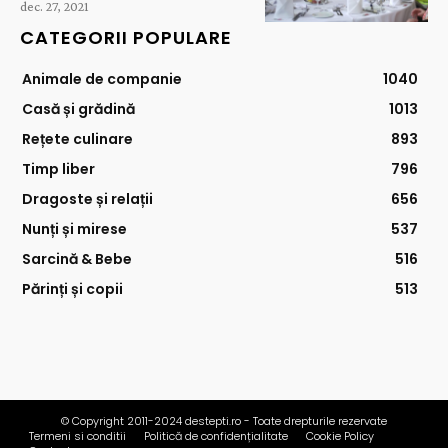
dec. 27, 2021
CATEGORII POPULARE
Animale de companie
1040
Casă și grădină
1013
Rețete culinare
893
Timp liber
796
Dragoste și relații
656
Nunți și mirese
537
Sarcină & Bebe
516
Părinți și copii
513
© Copyright 2011-2024 destepti.ro - Toate drepturile rezervate
Termeni si conditii
Politică de confidențialitate
Cookie Policy