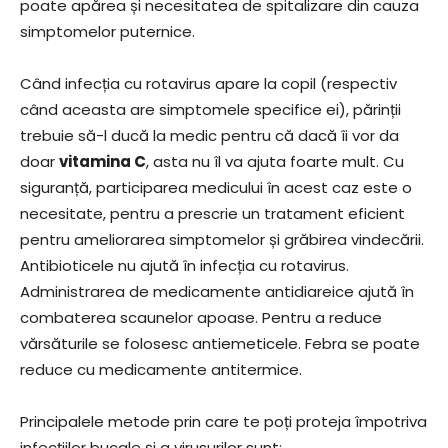
poate apărea și necesitatea de spitalizare din cauza
simptomelor puternice.
Când infecția cu rotavirus apare la copil (respectiv
când aceasta are simptomele specifice ei), părinții
trebuie să-l ducă la medic pentru că dacă îi vor da
doar
vitamina C
, asta nu îl va ajuta foarte mult. Cu
siguranță, participarea medicului în acest caz este o
necesitate, pentru a prescrie un tratament eficient
pentru ameliorarea simptomelor și grăbirea vindecării.
Antibioticele nu ajută în infecția cu rotavirus.
Administrarea de medicamente antidiareice ajută în
combaterea scaunelor apoase. Pentru a reduce
vărsăturile se folosesc antiemeticele. Febra se poate
reduce cu medicamente antitermice.
Principalele metode prin care te poți proteja împotriva
infecțiilor bucale și a virusurilor sunt: