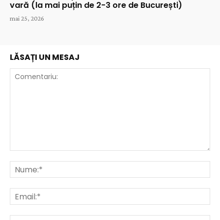
vară (la mai puțin de 2-3 ore de București)
mai 25, 2026
LĂSAȚI UN MESAJ
Comentariu:
Nu
Ema
Web