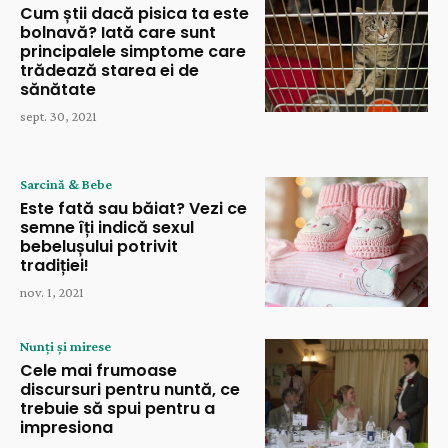
Cum știi dacă pisica ta este
bolnavă? Iată care sunt
principalele simptome care
trădează starea ei de
sănătate
sept. 30, 2021
Sarcină & Bebe
Este fată sau băiat? Vezi ce
semne îți indică sexul
bebelușului potrivit
tradiției!
nov. 1, 2021
Nunți și mirese
Cele mai frumoase
discursuri pentru nuntă, ce
trebuie să spui pentru a
impresiona