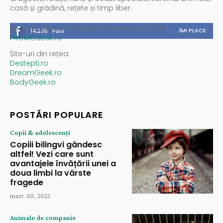
casă și grădină, rețete și timp liber.
Spații publicitare / reclamă administrată de
ÎMI PLACE
14,235
Fani
PROMOdesk.ro
Site-uri din rețea:
Destepti.ro
DreamGeek.ro
BodyGeek.ro
POSTĂRI POPULARE
Copii & adolescenți
Copiii bilingvi gândesc
altfel! Vezi care sunt
avantajele învățării unei a
doua limbi la vârste
fragede
mart. 30, 2022
Animale de companie