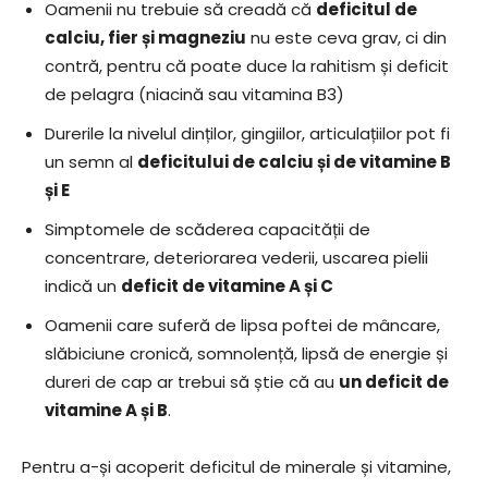
Oamenii nu trebuie să creadă că
deficitul de
calciu, fier și magneziu
nu este ceva grav, ci din
contră, pentru că poate duce la rahitism și deficit
de pelagra (niacină sau vitamina B3)
Durerile la nivelul dinților, gingiilor, articulațiilor pot fi
un semn al
deficitului de calciu și de vitamine B
și E
Simptomele de scăderea capacității de
concentrare, deteriorarea vederii, uscarea pielii
indică un
deficit de vitamine A și C
Oamenii care suferă de lipsa poftei de mâncare,
slăbiciune cronică, somnolență, lipsă de energie și
dureri de cap ar trebui să știe că au
un deficit de
vitamine A și B
.
Pentru a-și acoperit deficitul de minerale și vitamine,