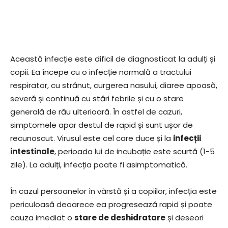
Această infecție este dificil de diagnosticat la adulți și
copii. Ea începe cu o infecție normală a tractului
respirator, cu strănut, curgerea nasului, diaree apoasă,
severă și continuă cu stări febrile și cu o stare
generală de rău ulterioară. În astfel de cazuri,
simptomele apar destul de rapid și sunt ușor de
recunoscut. Virusul este cel care duce și la
infecții
intestinale
, perioada lui de incubație este scurtă (1-5
zile). La adulți, infecția poate fi asimptomatică.
În cazul persoanelor în vârstă și a copiilor, infecția este
periculoasă deoarece ea progresează rapid și poate
cauza imediat o
stare de deshidratare
și deseori