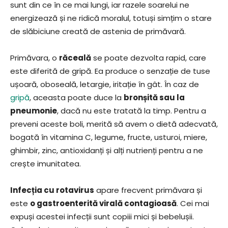
sunt din ce în ce mai lungi, iar razele soarelui ne
energizează și ne ridică moralul, totuși simțim o stare
de slăbiciune creată de astenia de primăvară.
Primăvara, o
răceală
se poate dezvolta rapid, care
este diferită de gripă. Ea produce o senzație de tuse
ușoară, oboseală, letargie, iritație în gât. În caz de
gripă
, aceasta poate duce la
bronșită sau la
pneumonie
, dacă nu este tratată la timp. Pentru a
preveni aceste boli, merită să avem o dietă adecvată,
bogată în vitamina C, legume, fructe, usturoi, miere,
ghimbir, zinc, antioxidanți și alți nutrienți pentru a ne
crește imunitatea.
Infecția cu rotavirus
apare frecvent primăvara și
este
o gastroenterită virală contagioasă
. Cei mai
expuși acestei infecții sunt copiii mici și bebelușii.