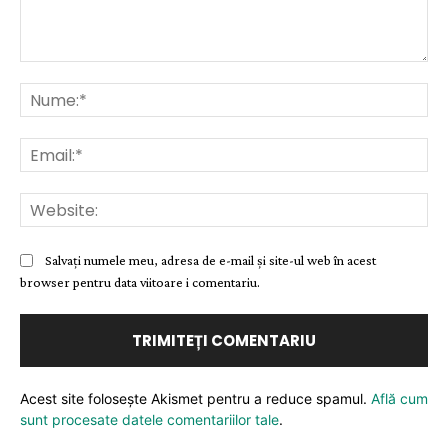
Comentariu:
Nu
Ema
Web
Salvați numele meu, adresa de e-mail și site-ul web în acest
browser pentru data viitoare i comentariu.
Acest site folosește Akismet pentru a reduce spamul.
Află cum
sunt procesate datele comentariilor tale
.