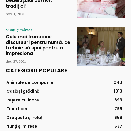
bebelușului potrivit
tradiției!
nov. 1, 2021
Nunți și mirese
Cele mai frumoase
discursuri pentru nuntă, ce
trebuie să spui pentru a
impresiona
dec. 27, 2021
CATEGORII POPULARE
Animale de companie
1040
Casă și grădină
1013
Rețete culinare
893
Timp liber
796
Dragoste și relații
656
Nunți și mirese
537