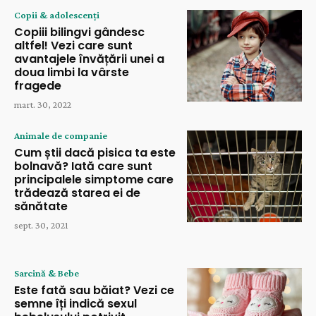
Copii & adolescenți
Copiii bilingvi gândesc
altfel! Vezi care sunt
avantajele învățării unei a
doua limbi la vârste
fragede
mart. 30, 2022
Animale de companie
Cum știi dacă pisica ta este
bolnavă? Iată care sunt
principalele simptome care
trădează starea ei de
sănătate
sept. 30, 2021
Sarcină & Bebe
Este fată sau băiat? Vezi ce
semne îți indică sexul