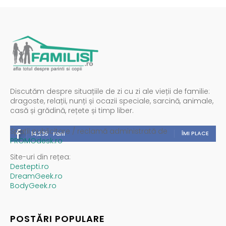
Discutăm despre situațiile de zi cu zi ale vieții de familie:
dragoste, relații, nunți și ocazii speciale, sarcină, animale,
casă și grădină, rețete și timp liber.
Spații publicitare / reclamă administrată de
ÎMI PLACE
14,235
Fani
PROMOdesk.ro
Site-uri din rețea:
Destepti.ro
DreamGeek.ro
BodyGeek.ro
POSTĂRI POPULARE