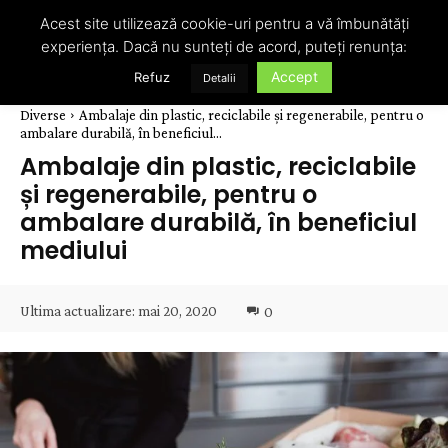
Acest site utilizează cookie-uri pentru a vă îmbunătăți
experiența. Dacă nu sunteți de acord, puteți renunța:
Accept
Refuz
Detalii
Diverse
Ambalaje din plastic, reciclabile și regenerabile, pentru o
ambalare durabilă, în beneficiul...
Ambalaje din plastic, reciclabile
și regenerabile, pentru o
ambalare durabilă, în beneficiul
mediului
Ultima actualizare:
mai 20, 2020
0