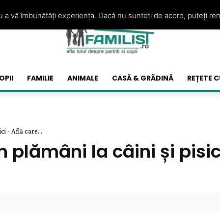
ru a vă îmbunătăți experiența. Dacă nu sunteți de acord, puteți re
OPII
FAMILIE
ANIMALE
CASĂ & GRĂDINĂ
REȚETE C
i - Află care...
plămâni la câini și pisic