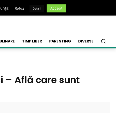
nunța:
Accept
Refuz
Detalii
ULINARE
TIMP LIBER
PARENTING
DIVERSE
i – Află care sunt