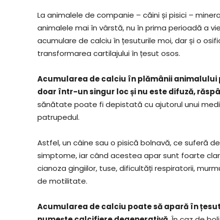
La animalele de companie – căini și pisici – mine
animalele mai în vârstă, nu în prima perioadă a vie
acumulare de calciu în țesuturile moi, dar și o osi
transformarea cartilajului în țesut osos.
Acumularea de calciu în plămânii animalului p
doar într-un singur loc și nu este difuză, răs
sănătate poate fi depistată cu ajutorul unui med
patrupedul.
Astfel, un câine sau o pisică bolnavă, ce suferă 
simptome, iar când acestea apar sunt foarte cla
cianoza gingiilor, tuse, dificultăți respiratorii, mur
de motilitate.
Acumularea de calciu poate să apară în țesutur
numește calcifiere degenerativă
. În caz de bo