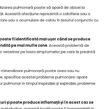
ralizarea pulmonară poate să apară de obicei la
ții. Această afecțiune reprezintă o calcifiere sau o
ficare sau o acumulare de calciu în țesutul conjunctiv cu
oate fi identificată mai ușor când se produce
pândită pe mai multe zone
. Această problemă de
ic veterinar pe baza simptomelor pe care le prezintă
de mineralizare pulmonară poate avea sau nu
re, specifice acestei probleme pulmonare: apare
mur pulmonar în timpul inspirației și expirației, probleme
i și poate produce inflamații și în acest caz se
li metabolice, această boală poate fi transmisibilă în