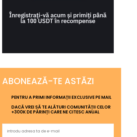
ABONEAZĂ-TE ASTĂZI
PENTRU A PRIMI INFORMAȚII EXCLUSIVE PE MAIL
DACĂ VREI SĂ TE ALĂTURI COMUNITĂȚII CELOR
+300K DE PĂRINȚI CARE NE CITESC ANUAL