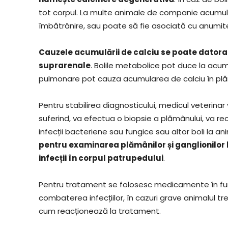
tot corpul. La multe animale de companie acumul
îmbătrânire, sau poate să fie asociată cu anumite
Cauzele acumulării de calciu se poate datora s
suprarenale
. Bolile metabolice pot duce la acumu
pulmonare pot cauza acumularea de calciu în plă
Pentru stabilirea diagnosticului, medicul veterinar
suferind, va efectua o biopsie a plămânului, va re
infecții bacteriene sau fungice sau altor boli la an
pentru examinarea plămânilor și ganglionilor 
infecții în corpul patrupedului
.
Pentru tratament se folosesc medicamente în funcț
combaterea infecțiilor, în cazuri grave animalul tr
cum reacționează la tratament.