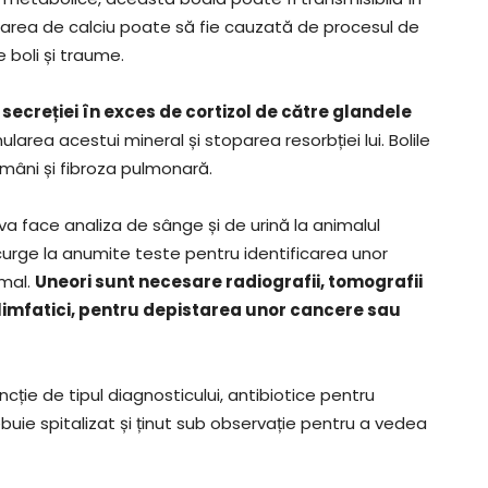
area de calciu poate să fie cauzată de procesul de
 boli și traume.
ecreției în exces de cortizol de către glandele
larea acestui mineral și stoparea resorbției lui. Bolile
mâni și fibroza pulmonară.
 va face analiza de sânge și de urină la animalul
curge la anumite teste pentru identificarea unor
imal.
Uneori sunt necesare radiografii, tomografii
limfatici, pentru depistarea unor cancere sau
ie de tipul diagnosticului, antibiotice pentru
ebuie spitalizat și ținut sub observație pentru a vedea