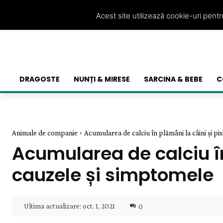
Acest site utilizează cookie-uri pent
DRAGOSTE
NUNȚI & MIRESE
SARCINA & BEBE
C
Animale de companie
Acumularea de calciu în plămâni la câini și pisic
Acumularea de calciu în 
cauzele și simptomele
Ultima actualizare:
oct. 1, 2021
0