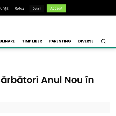
nunța:
Accept
Refuz
Detalii
ULINARE
TIMP LIBER
PARENTING
DIVERSE
sărbători Anul Nou în