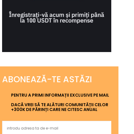
ABONEAZĂ-TE ASTĂZI
PENTRU A PRIMI INFORMAȚII EXCLUSIVE PE MAIL
DACĂ VREI SĂ TE ALĂTURI COMUNITĂȚII CELOR
+300K DE PĂRINȚI CARE NE CITESC ANUAL