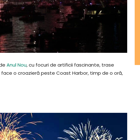
 de
Anul Nou
, cu focuri de artificii fascinante, trase
 a face o croazieră peste Coast Harbor, timp de o oră,