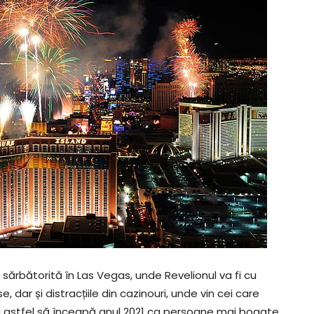
i sărbătorită în Las Vegas, unde Revelionul va fi cu
e, dar și distracțiile din cazinouri, unde vin cei care
i astfel să înceapă anul 2021 ca persoane mai bogate.