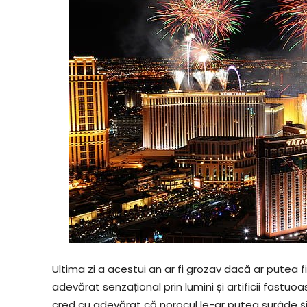
Ultima zi a acestui an ar fi grozav dacă ar putea f
adevărat senzațional prin lumini și artificii fastuoas
cred cu adevărat că norocul le-ar putea surâde ș