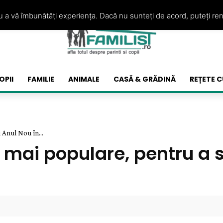
ru a vă îmbunătăți experiența. Dacă nu sunteți de acord, puteți re
OPII
FAMILIE
ANIMALE
CASĂ & GRĂDINĂ
REȚETE C
 Anul Nou în...
e mai populare, pentru a 