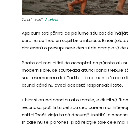
Sursa imaginii:
Unsplash
Așa cum toți părinții de pe lume știu cât de înălțăto
care nu au încă un copil bine intuiesc. Bineînțeles
dar există o presupunere destul de apropiată de 
Poate cel mai dificil de acceptat ca părinte al unu
modern îl are, se scurtează atunci când trebuie s
sau resemnarea dobândite, ai momente în care ți-ai 
atunci când nu aveai această responsabilitate.
Chiar și atunci când nu ai o familie, e dificil să fi
recunosc, poți fii tu cel sau cea care e mai înțel
astfel încât viața ta să decurgă liniștită: e neces
în care nu te plafonezi și că relațiile tale cele ma