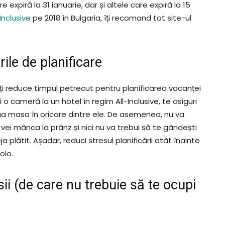
e expiră la 31 ianuarie, dar și altele care expiră la 15
-Inclusive
pe 2018 în Bulgaria, îți recomand tot site-ul
rile de planificare
i reduce timpul petrecut pentru planificarea vacanței
 o cameră la un hotel în regim All-Inclusive, te asiguri
 lua masa în oricare dintre ele. De asemenea, nu va
 vei mânca la prânz și nici nu va trebui să te gândești
a plătit. Așadar, reduci stresul planificării atât înainte
olo.
rsii (de care nu trebuie să te ocupi