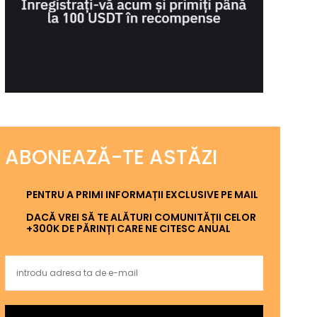
ABONEAZĂ-TE ASTĂZI
PENTRU A PRIMI INFORMAȚII EXCLUSIVE PE MAIL
DACĂ VREI SĂ TE ALĂTURI COMUNITĂȚII CELOR
+300K DE PĂRINȚI CARE NE CITESC ANUAL