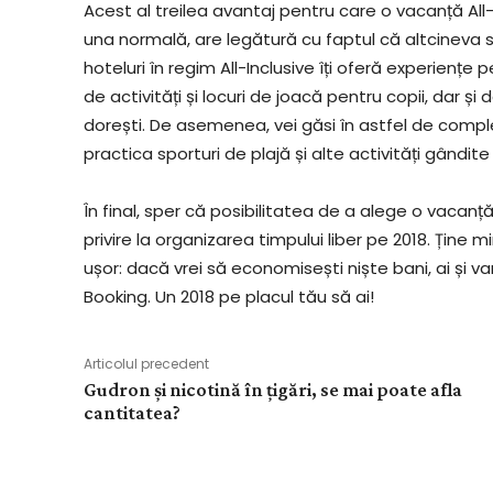
Acest al treilea avantaj pentru care o vacanță All-
una normală, are legătură cu faptul că altcineva 
hoteluri în regim All-Inclusive îți oferă experiențe
de activități și locuri de joacă pentru copii, dar și
dorești. De asemenea, vei găsi în astfel de complexu
practica sporturi de plajă și alte activități gândite î
În final, sper că posibilitatea de a alege o vacanță 
privire la organizarea timpului liber pe 2018. Ține mi
ușor: dacă vrei să economisești niște bani, ai și var
Booking. Un 2018 pe placul tău să ai!
Articolul precedent
Gudron și nicotină în țigări, se mai poate afla
cantitatea?