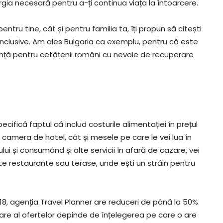
nergia necesară pentru a-ți continua viața la întoarcere.
tru tine, cât și pentru familia ta, îți propun să citești
Inclusive. Am ales Bulgaria ca exemplu, pentru că este
nță pentru cetățenii români cu nevoie de recuperare
cifică faptul că includ costurile alimentației în prețul
tât camera de hotel, cât și mesele pe care le vei lua în
lului și consumând și alte servicii în afară de cazare, vei
te restaurante sau terase, unde ești un străin pentru
18, agenția Travel Planner are reduceri de până la 50%
are al ofertelor depinde de înțelegerea pe care o are