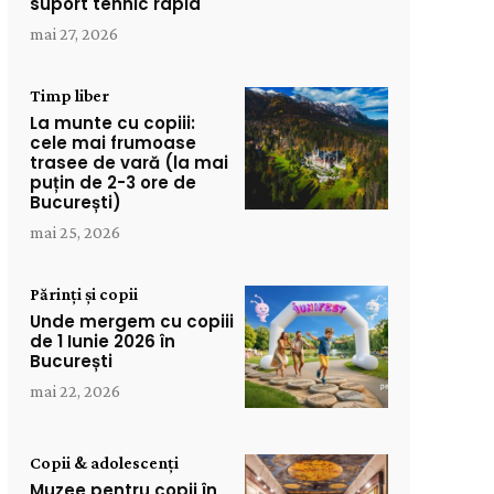
suport tehnic rapid
mai 27, 2026
Timp liber
La munte cu copiii:
cele mai frumoase
trasee de vară (la mai
puțin de 2-3 ore de
București)
mai 25, 2026
Părinți și copii
Unde mergem cu copiii
de 1 Iunie 2026 în
București
mai 22, 2026
Copii & adolescenți
Muzee pentru copii în