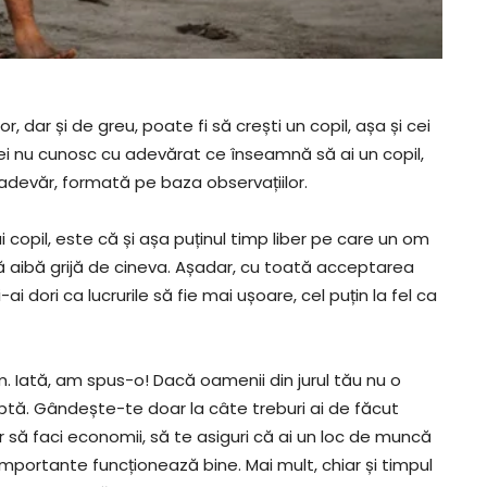
r, dar și de greu, poate fi să crești un copil, așa și cei
, ei nu cunosc cu adevărat ce înseamnă să ai un copil,
adevăr, formată pe baza observațiilor.
i copil, este că și așa puținul timp liber pe care un om
ă aibă grijă de cineva. Așadar, cu toată acceptarea
dori ca lucrurile să fie mai ușoare, cel puțin la fel ca
i om. Iată, am spus-o! Dacă oamenii din jurul tău nu o
eaptă. Gândește-te doar la câte treburi ai de făcut
ar să faci economii, să te asiguri că ai un loc de muncă
i importante funcționează bine. Mai mult, chiar și timpul