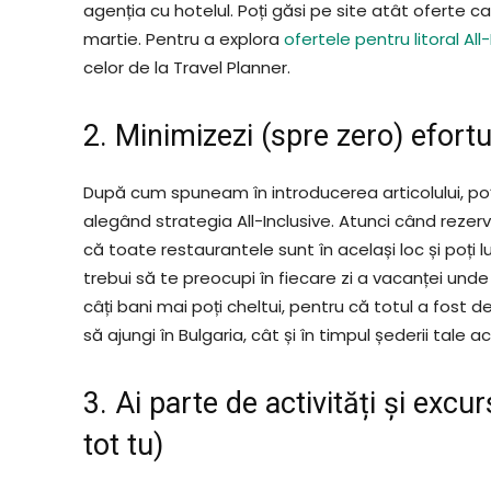
agenția cu hotelul. Poți găsi pe site atât oferte car
martie. Pentru a explora
ofertele pentru litoral All
celor de la Travel Planner.
2. Minimizezi (spre zero) efortu
După cum spuneam în introducerea articolului, poț
alegând strategia All-Inclusive. Atunci când rezervi
că toate restaurantele sunt în același loc și poți
trebui să te preocupi în fiecare zi a vacanței unde
câți bani mai poți cheltui, pentru că totul a fost dej
să ajungi în Bulgaria, cât și în timpul șederii tale ac
3. Ai parte de activități și excu
tot tu)