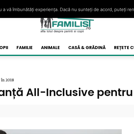
ru a vă îmbunătăți experiența. Dacă nu sunteți de acord, puteți re
OPII
FAMILIE
ANIMALE
CASĂ & GRĂDINĂ
REȚETE C
 în 2018
anță All-Inclusive pentru 