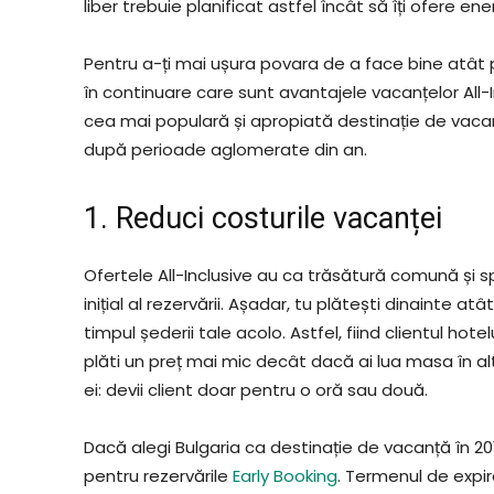
liber trebuie planificat astfel încât să îți ofere e
Pentru a-ți mai ușura povara de a face bine atât pen
în continuare care sunt avantajele vacanțelor All-
cea mai populară și apropiată destinație de vaca
după perioade aglomerate din an.
1. Reduci costurile vacanței
Ofertele All-Inclusive au ca trăsătură comună și spe
inițial al rezervării. Așadar, tu plătești dinainte a
timpul șederii tale acolo. Astfel, fiind clientul hote
plăti un preț mai mic decât dacă ai lua masa în al
ei: devii client doar pentru o oră sau două.
Dacă alegi Bulgaria ca destinație de vacanță în 20
pentru rezervările
Early Booking
. Termenul de expir