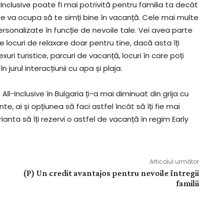
Inclusive poate fi mai potrivită pentru familia ta decât
se va ocupa să te simți bine în vacanță. Cele mai multe
 personalizate în funcție de nevoile tale. Vei avea parte
 de locuri de relaxare doar pentru tine, dacă asta îți
ri turistice, parcuri de vacanță, locuri în care poți
n jurul interacțiunii cu apa și plaja.
All-Inclusive în Bulgaria ți-a mai diminuat din grija cu
nte, ai și opțiunea să faci astfel încât să îți fie mai
ianta să îți rezervi o astfel de vacanță în regim Early
Articolul următor
(P) Un credit avantajos pentru nevoile întregii
familii