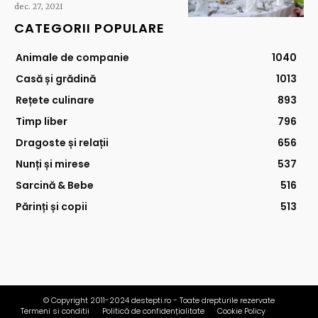
dec. 27, 2021
CATEGORII POPULARE
Animale de companie
1040
Casă și grădină
1013
Rețete culinare
893
Timp liber
796
Dragoste și relații
656
Nunți și mirese
537
Sarcină & Bebe
516
Părinți și copii
513
© Copyright 2011-2024 destepti.ro - Toate drepturile rezervate
Termeni si conditii
Politică de confidențialitate
Cookie Policy