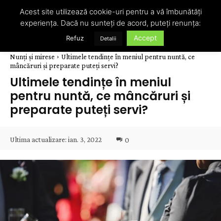
Acest site utilizează cookie-uri pentru a vă îmbunătăți
experiența. Dacă nu sunteți de acord, puteți renunța:
Accept
Refuz
Detalii
Nunți și mirese
Ultimele tendințe în meniul pentru nuntă, ce
mâncăruri și preparate puteți servi?
Ultimele tendințe în meniul
pentru nuntă, ce mâncăruri și
preparate puteți servi?
Ultima actualizare:
ian. 3, 2022
0