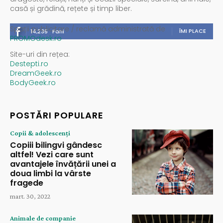
casă și grădină, rețete și timp liber.
Spații publicitare / reclamă administrată de
ÎMI PLACE
14,235
Fani
PROMOdesk.ro
Site-uri din rețea:
Destepti.ro
DreamGeek.ro
BodyGeek.ro
POSTĂRI POPULARE
Copii & adolescenți
Copiii bilingvi gândesc
altfel! Vezi care sunt
avantajele învățării unei a
doua limbi la vârste
fragede
mart. 30, 2022
Animale de companie