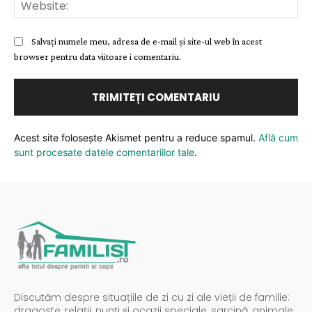
Web
Salvați numele meu, adresa de e-mail și site-ul web în acest
browser pentru data viitoare i comentariu.
Acest site folosește Akismet pentru a reduce spamul.
Află cum
sunt procesate datele comentariilor tale
.
Discutăm despre situațiile de zi cu zi ale vieții de familie:
dragoste, relații, nunți și ocazii speciale, sarcină, animale,