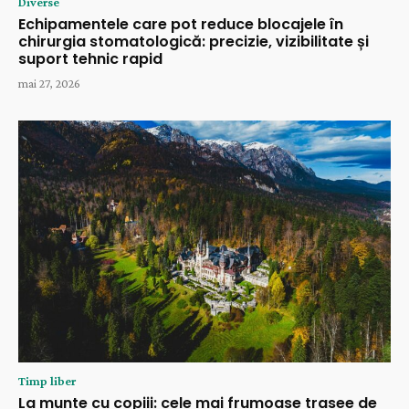
Diverse
Echipamentele care pot reduce blocajele în
chirurgia stomatologică: precizie, vizibilitate și
suport tehnic rapid
mai 27, 2026
Timp liber
La munte cu copiii: cele mai frumoase trasee de