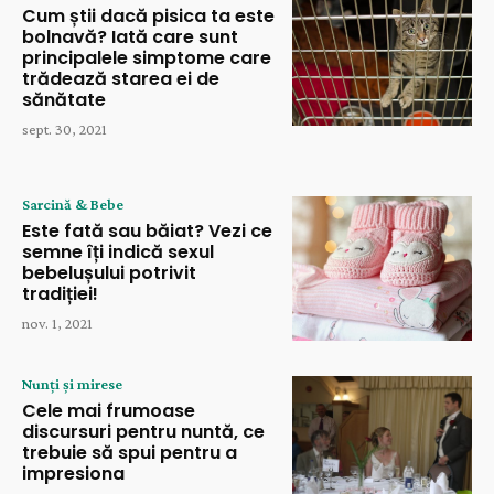
Cum știi dacă pisica ta este
bolnavă? Iată care sunt
principalele simptome care
trădează starea ei de
sănătate
sept. 30, 2021
Sarcină & Bebe
Este fată sau băiat? Vezi ce
semne îți indică sexul
bebelușului potrivit
tradiției!
nov. 1, 2021
Nunți și mirese
Cele mai frumoase
discursuri pentru nuntă, ce
trebuie să spui pentru a
impresiona