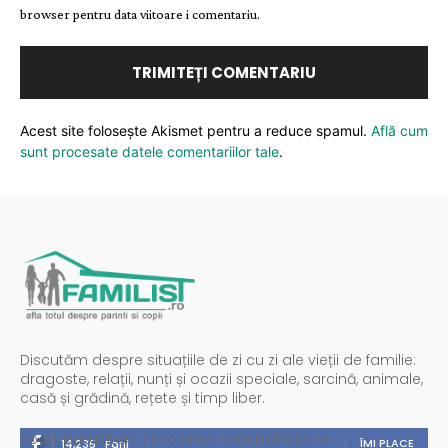
browser pentru data viitoare i comentariu.
Acest site folosește Akismet pentru a reduce spamul.
Află cum
sunt procesate datele comentariilor tale
.
Discutăm despre situațiile de zi cu zi ale vieții de familie:
dragoste, relații, nunți și ocazii speciale, sarcină, animale,
casă și grădină, rețete și timp liber.
Spații publicitare / reclamă administrată de
ÎMI PLACE
14,235
Fani