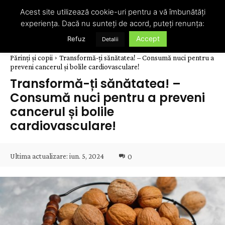
Acest site utilizează cookie-uri pentru a vă îmbunătăți
experiența. Dacă nu sunteți de acord, puteți renunța:
Accept
Refuz
Detalii
Părinți și copii
Transformă-ți sănătatea! – Consumă nuci pentru a
preveni cancerul și bolile cardiovasculare!
Transformă-ți sănătatea! –
Consumă nuci pentru a preveni
cancerul și bolile
cardiovasculare!
Ultima actualizare:
iun. 5, 2024
0