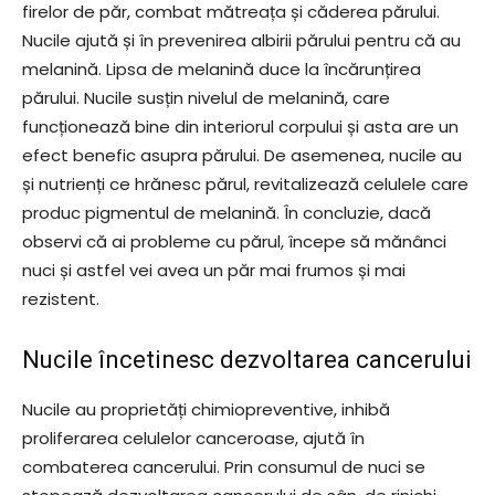
firelor de păr, combat mătreața și căderea părului.
Nucile ajută și în prevenirea albirii părului pentru că au
melanină. Lipsa de melanină duce la încărunțirea
părului. Nucile susțin nivelul de melanină, care
funcționează bine din interiorul corpului și asta are un
efect benefic asupra părului. De asemenea, nucile au
și nutrienți ce hrănesc părul, revitalizează celulele care
produc pigmentul de melanină. În concluzie, dacă
observi că ai probleme cu părul, începe să mănânci
nuci și astfel vei avea un păr mai frumos și mai
rezistent.
Nucile încetinesc dezvoltarea cancerului
Nucile au proprietăți chimiopreventive, inhibă
proliferarea celulelor canceroase, ajută în
combaterea cancerului. Prin consumul de nuci se