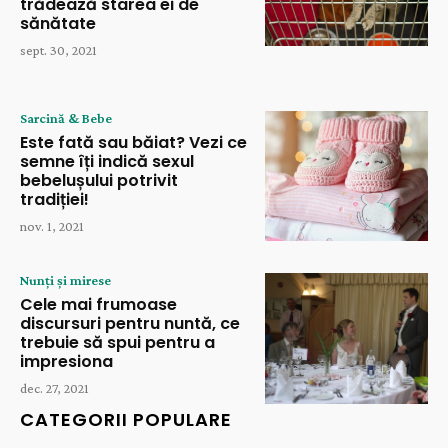
trădează starea ei de
sănătate
sept. 30, 2021
Sarcină & Bebe
Este fată sau băiat? Vezi ce
semne îți indică sexul
bebelușului potrivit
tradiției!
nov. 1, 2021
Nunți și mirese
Cele mai frumoase
discursuri pentru nuntă, ce
trebuie să spui pentru a
impresiona
dec. 27, 2021
CATEGORII POPULARE