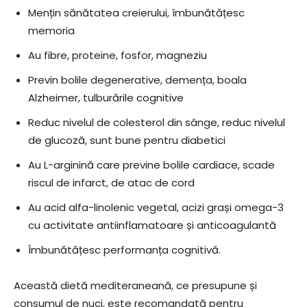
Mențin sănătatea creierului, îmbunătățesc
memoria
Au fibre, proteine, fosfor, magneziu
Previn bolile degenerative, demența, boala
Alzheimer, tulburările cognitive
Reduc nivelul de colesterol din sânge, reduc nivelul
de glucoză, sunt bune pentru diabetici
Au L-arginină care previne bolile cardiace, scade
riscul de infarct, de atac de cord
Au acid alfa-linolenic vegetal, acizi grași omega-3
cu activitate antiinflamatoare și anticoagulantă
Îmbunătățesc performanța cognitivă.
Această dietă mediteraneană, ce presupune și
consumul de nuci, este recomandată pentru