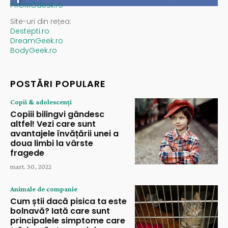
PROMOdesk.ro
Site-uri din rețea:
Destepti.ro
DreamGeek.ro
BodyGeek.ro
POSTĂRI POPULARE
Copii & adolescenți
Copiii bilingvi gândesc
altfel! Vezi care sunt
avantajele învățării unei a
doua limbi la vârste
fragede
mart. 30, 2022
Animale de companie
Cum știi dacă pisica ta este
bolnavă? Iată care sunt
principalele simptome care