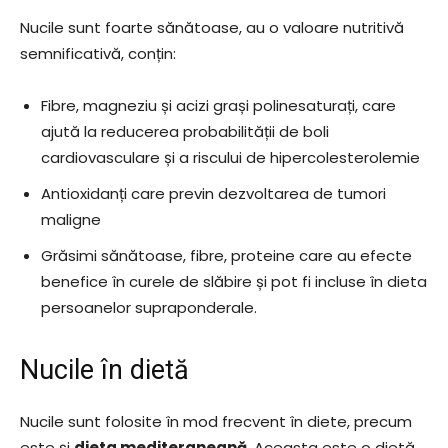
Nucile sunt foarte sănătoase, au o valoare nutritivă
semnificativă, conțin:
Fibre, magneziu și acizi grași polinesaturați, care
ajută la reducerea probabilității de boli
cardiovasculare și a riscului de hipercolesterolemie
Antioxidanți care previn dezvoltarea de tumori
maligne
Grăsimi sănătoase, fibre, proteine care au efecte
benefice în curele de slăbire și pot fi incluse în dieta
persoanelor supraponderale.
Nucile în dietă
Nucile sunt folosite în mod frecvent în diete, precum
este și
dieta
mediteraneană
. Aceasta este o dietă