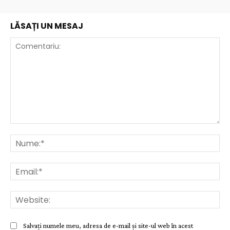
LĂSAȚI UN MESAJ
Comentariu:
Nu
Ema
Web
Salvați numele meu, adresa de e-mail și site-ul web în acest