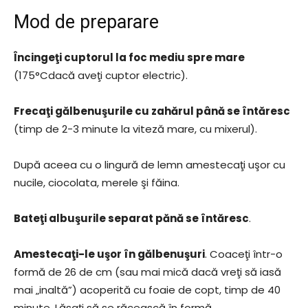
Mod de preparare
Încingeţi cuptorul la foc mediu spre mare
(175°Cdacă aveţi cuptor electric).
Frecaţi gălbenuşurile cu zahărul până se întăresc
(timp de 2-3 minute la viteză mare, cu mixerul).
După aceea cu o lingură de lemn amestecaţi uşor cu
nucile, ciocolata, merele şi făina.
Bateţi albuşurile separat pănă se întăresc
.
Amestecaţi-le uşor în gălbenuşuri
. Coaceţi într-o
formă de 26 de cm (sau mai mică dacă vreţi să iasă
mai „inaltă”) acoperită cu foaie de copt, timp de 40
minute. Lăsaţi să se răcească în formă.