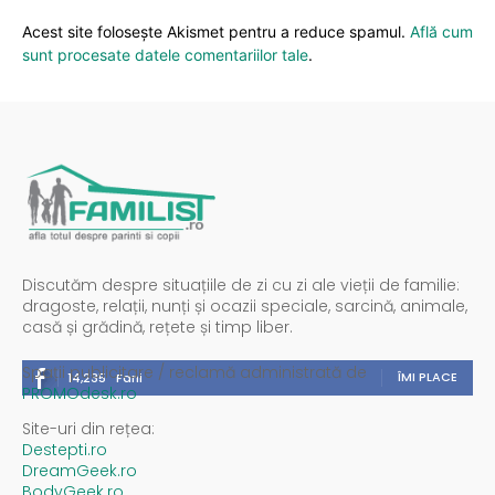
Acest site folosește Akismet pentru a reduce spamul.
Află cum
sunt procesate datele comentariilor tale
.
Discutăm despre situațiile de zi cu zi ale vieții de familie:
dragoste, relații, nunți și ocazii speciale, sarcină, animale,
casă și grădină, rețete și timp liber.
Spații publicitare / reclamă administrată de
ÎMI PLACE
14,235
Fani
PROMOdesk.ro
Site-uri din rețea:
Destepti.ro
DreamGeek.ro
BodyGeek.ro