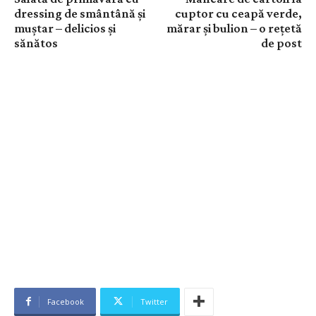
dressing de smântână și
cuptor cu ceapă verde,
muștar – delicios și
mărar și bulion – o rețetă
sănătos
de post
Facebook
Twitter