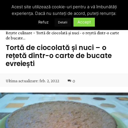
Acest site utilizează cookie-uri pentru a vă îmbunătăți
experiența. Dacă nu sunteți de acord, puteți renunța:
Accept
Refuz
Detalii
Rețete culinare
Tortă de ciocolată și nuci - o rețetă dintr-o carte
de bucate...
Tortă de ciocolată și nuci – o
rețetă dintr-o carte de bucate
evreiești
Ultima actualizare:
feb. 2, 2022
0