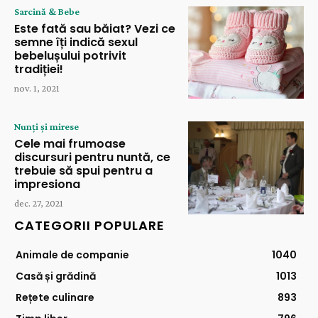
Sarcină & Bebe
Este fată sau băiat? Vezi ce
semne îți indică sexul
bebelușului potrivit
tradiției!
nov. 1, 2021
Nunți și mirese
Cele mai frumoase
discursuri pentru nuntă, ce
trebuie să spui pentru a
impresiona
dec. 27, 2021
CATEGORII POPULARE
Animale de companie
1040
Casă și grădină
1013
Rețete culinare
893