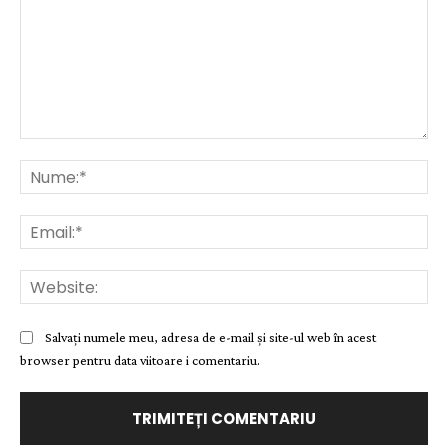
Comentariu:
Nu
Ema
Web
Salvați numele meu, adresa de e-mail și site-ul web în acest
browser pentru data viitoare i comentariu.