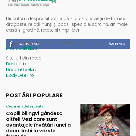
Discutăm despre situațiile de zi cu zi ale vieții de familie:
dragoste, relații, nunți și ocazii speciale, sarcină, animale,
casă și grădină, rețete și timp liber.
Spații publicitare / reclamă administrată de
ÎMI PLACE
14,235
Fani
PROMOdesk.ro
Site-uri din rețea:
Destepti.ro
DreamGeek.ro
BodyGeek.ro
POSTĂRI POPULARE
Copii & adolescenți
Copiii bilingvi gândesc
altfel! Vezi care sunt
avantajele învățării unei a
doua limbi la vârste