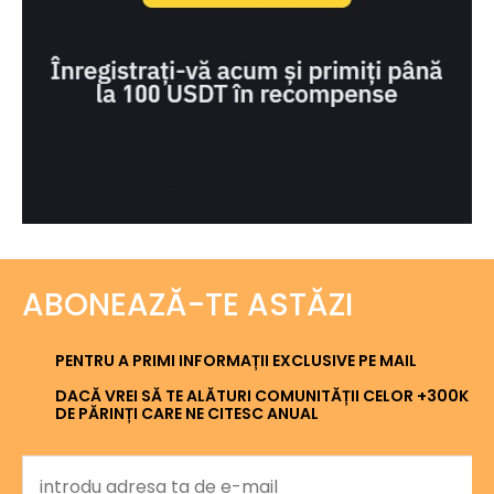
ABONEAZĂ-TE ASTĂZI
PENTRU A PRIMI INFORMAȚII EXCLUSIVE PE MAIL
DACĂ VREI SĂ TE ALĂTURI COMUNITĂȚII CELOR +300K
DE PĂRINȚI CARE NE CITESC ANUAL