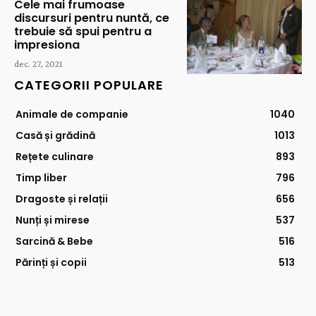
Cele mai frumoase
discursuri pentru nuntă, ce
trebuie să spui pentru a
impresiona
dec. 27, 2021
CATEGORII POPULARE
Animale de companie
1040
Casă și grădină
1013
Rețete culinare
893
Timp liber
796
Dragoste și relații
656
Nunți și mirese
537
Sarcină & Bebe
516
Părinți și copii
513