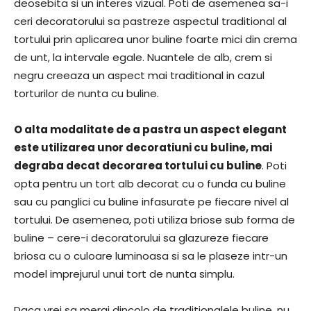
deosebita si un interes vizual. Poti de asemenea sa-i
ceri decoratorului sa pastreze aspectul traditional al
tortului prin aplicarea unor buline foarte mici din crema
de unt, la intervale egale. Nuantele de alb, crem si
negru creeaza un aspect mai traditional in cazul
torturilor de nunta cu buline.
O alta modalitate de a pastra un aspect elegant
este utilizarea unor decoratiuni cu buline, mai
degraba decat decorarea tortului cu buline
. Poti
opta pentru un tort alb decorat cu o funda cu buline
sau cu panglici cu buline infasurate pe fiecare nivel al
tortului. De asemenea, poti utiliza briose sub forma de
buline – cere-i decoratorului sa glazureze fiecare
briosa cu o culoare luminoasa si sa le plaseze intr-un
model imprejurul unui tort de nunta simplu.
Daca vrei sa mergi dincolo de traditionalele buline, nu