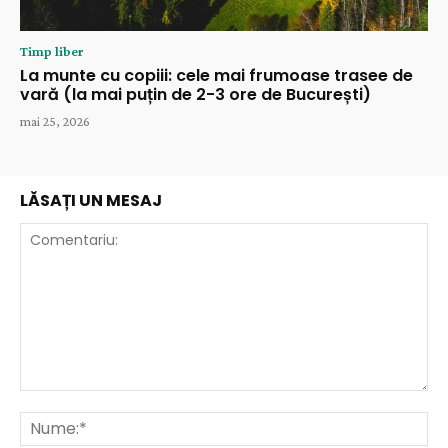
Timp liber
La munte cu copiii: cele mai frumoase trasee de
vară (la mai puțin de 2-3 ore de București)
mai 25, 2026
LĂSAȚI UN MESAJ
Comentariu:
Nu