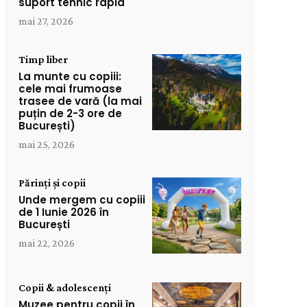
suport tehnic rapid
mai 27, 2026
Timp liber
La munte cu copiii:
cele mai frumoase
trasee de vară (la mai
puțin de 2-3 ore de
București)
mai 25, 2026
Părinți și copii
Unde mergem cu copiii
de 1 Iunie 2026 în
București
mai 22, 2026
Copii & adolescenți
Muzee pentru copii în