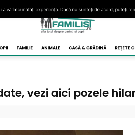
ru a vă îmbunătăți experiența. Dacă nu sunteți de acord, puteți re
OPII
FAMILIE
ANIMALE
CASĂ & GRĂDINĂ
REȚETE C
ate, vezi aici pozele hila