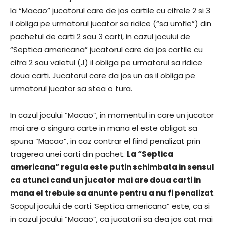
la “Macao” jucatorul care de jos cartile cu cifrele 2 si 3
il obliga pe urmatorul jucator sa ridice (“sa umfle”) din
pachetul de carti 2 sau 3 carti, in cazul jocului de
“Septica americana” jucatorul care da jos cartile cu
cifra 2 sau valetul (J) il obliga pe urmatorul sa ridice
doua carti. Jucatorul care da jos un as il obliga pe
urmatorul jucator sa stea o tura.
In cazul jocului “Macao”, in momentul in care un jucator
mai are o singura carte in mana el este obligat sa
spuna “Macao”, in caz contrar el fiind penalizat prin
tragerea unei carti din pachet.
La “Septica
americana” regula este putin schimbata in sensul
ca atunci cand un jucator mai are doua carti in
mana el trebuie sa anunte pentru a nu fi penalizat
.
Scopul jocului de carti ‘Septica americana” este, ca si
in cazul jocului “Macao”, ca jucatorii sa dea jos cat mai