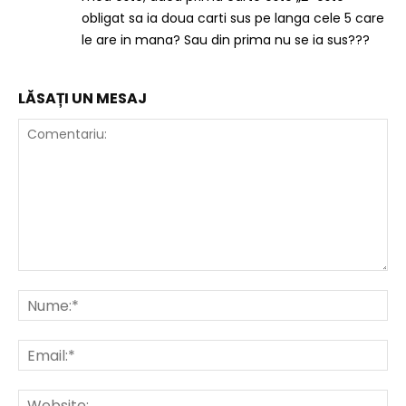
obligat sa ia doua carti sus pe langa cele 5 care
le are in mana? Sau din prima nu se ia sus???
LĂSAȚI UN MESAJ
Comentariu:
Nu
Ema
Web