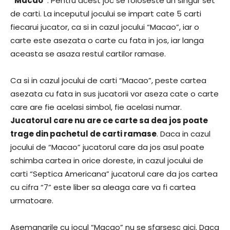
“Macao”
. Pentru acest joc se foloseste un singur set
de carti. La inceputul jocului se impart cate 5 carti
fiecarui jucator, ca si in cazul jocului “Macao”, iar o
carte este asezata o carte cu fata in jos, iar langa
aceasta se asaza restul cartilor ramase.
Ca si in cazul jocului de carti “Macao”, peste cartea
asezata cu fata in sus jucatorii vor aseza cate o carte
care are fie acelasi simbol, fie acelasi numar.
Jucatorul care nu are ce carte sa dea jos poate
trage din pachetul de carti ramase
. Daca in cazul
jocului de “Macao” jucatorul care da jos asul poate
schimba cartea in orice doreste, in cazul jocului de
carti “Septica Americana” jucatorul care da jos cartea
cu cifra “7” este liber sa aleaga care va fi cartea
urmatoare.
Asemanarile cu jocul “Macao” nu se sfarsesc aici. Daca