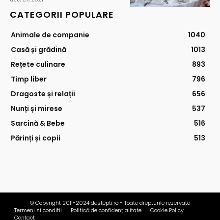
CATEGORII POPULARE
Animale de companie
1040
Casă și grădină
1013
Rețete culinare
893
Timp liber
796
Dragoste și relații
656
Nunți și mirese
537
Sarcină & Bebe
516
Părinți și copii
513
© Copyright 2011-2024 destepti.ro - Toate drepturile rezervate
Termeni si conditii
Politică de confidențialitate
Cookie Policy
Contact