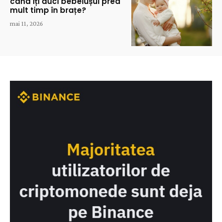
când îți duci bebelușul prea
mult timp în brațe?
mai 11, 2026