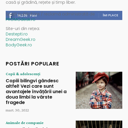
casă și grădină, rețete și timp liber.
Spații publicitare / reclamă administrată de
ÎMI PLACE
14,235
Fani
PROMOdesk.ro
Site-uri din rețea:
Destepti.ro
DreamGeek.ro
BodyGeek.ro
POSTĂRI POPULARE
Copii & adolescenți
Copiii bilingvi gândesc
altfel! Vezi care sunt
avantajele învățării unei a
doua limbi la vârste
fragede
mart. 30, 2022
Animale de companie