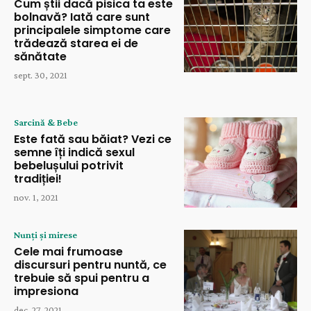
Cum știi dacă pisica ta este
bolnavă? Iată care sunt
principalele simptome care
trădează starea ei de
sănătate
sept. 30, 2021
Sarcină & Bebe
Este fată sau băiat? Vezi ce
semne îți indică sexul
bebelușului potrivit
tradiției!
nov. 1, 2021
Nunți și mirese
Cele mai frumoase
discursuri pentru nuntă, ce
trebuie să spui pentru a
impresiona
dec. 27, 2021