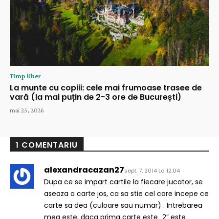
Timp liber
La munte cu copiii: cele mai frumoase trasee de
vară (la mai puțin de 2-3 ore de București)
mai 25, 2026
1 COMENTARIU
alexandracazan27
sept. 7, 2014 La 12:04
Dupa ce se impart cartile la fiecare jucator, se
aseaza o carte jos, ca sa stie cel care incepe ce
carte sa dea (culoare sau numar) . Intrebarea
mea este, daca prima carte este „2” este