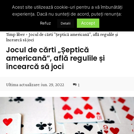
Acest site utilizează cookie-uri pentru a vă îmbunătăți
experiența. Dacă nu sunteți de acord, puteți renunța:
Accept
Refuz
Detalii
Timp liber
Jocul de cărti "Șeptică americană", află regulile și
încearcă să joci
Jocul de cărti „Șeptică
americană”, află regulile și
încearcă să joci
Ultima actualizare:
iun. 29, 2022
1