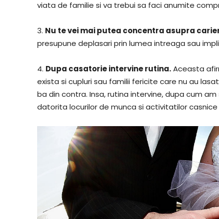
viata de familie si va trebui sa faci anumite compro
3.
Nu te vei mai putea concentra asupra carier
presupune deplasari prin lumea intreaga sau implic
4.
Dupa casatorie intervine rutina.
Aceasta afirm
exista si cupluri sau familii fericite care nu au la
ba din contra. Insa, rutina intervine, dupa cum am 
datorita locurilor de munca si activitatilor casnice 