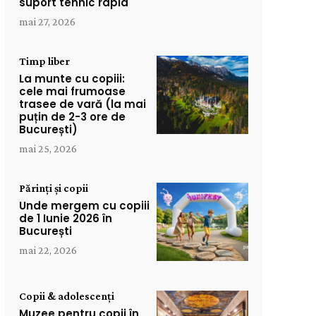
suport tehnic rapid
mai 27, 2026
Timp liber
La munte cu copiii:
cele mai frumoase
trasee de vară (la mai
puțin de 2-3 ore de
București)
mai 25, 2026
Părinți și copii
Unde mergem cu copiii
de 1 Iunie 2026 în
București
mai 22, 2026
Copii & adolescenți
Muzee pentru copii în