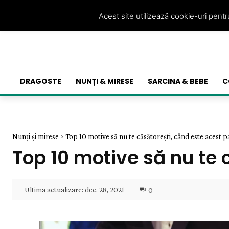
Acest site utilizează cookie-uri pent
DRAGOSTE
NUNȚI & MIRESE
SARCINA & BEBE
C
Nunți și mirese
Top 10 motive să nu te căsătorești, când este acest pa
Top 10 motive să nu te 
Ultima actualizare:
dec. 28, 2021
0