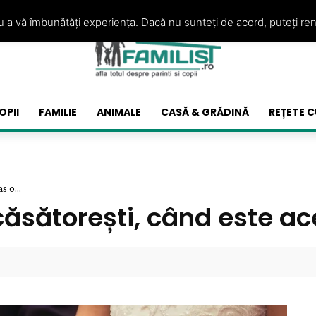
ru a vă îmbunătăți experiența. Dacă nu sunteți de acord, puteți re
OPII
FAMILIE
ANIMALE
CASĂ & GRĂDINĂ
REȚETE C
s o...
căsătorești, când este ac