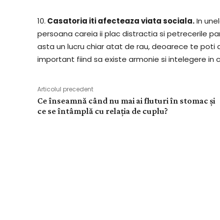
10.
Casatoria iti afecteaza viata sociala.
In unel
persoana careia ii plac distractia si petrecerile pan
asta un lucru chiar atat de rau, deoarece te poti di
important fiind sa existe armonie si intelegere in c
Articolul precedent
Ce înseamnă când nu mai ai fluturi în stomac și
ce se întâmplă cu relația de cuplu?