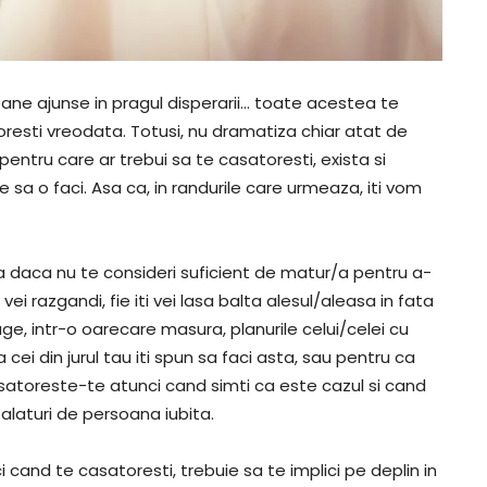
rsoane ajunse in pragul disperarii… toate acestea te
toresti vreodata. Totusi, nu dramatiza chiar atat de
pentru care ar trebui sa te casatoresti, exista si
 sa o faci. Asa ca, in randurile care urmeaza, iti vom
a daca nu te consideri suficient de matur/a pentru a-
i razgandi, fie iti vei lasa balta alesul/aleasa in fata
struge, intr-o oarecare masura, planurile celui/celei cu
cei din jurul tau iti spun sa faci asta, sau pentru ca
casatoreste-te atunci cand simti ca este cazul si cand
i alaturi de persoana iubita.
 cand te casatoresti, trebuie sa te implici pe deplin in