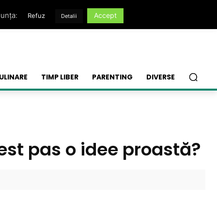
nunța:
Accept
Refuz
Detalii
ULINARE
TIMP LIBER
PARENTING
DIVERSE
est pas o idee proastă?