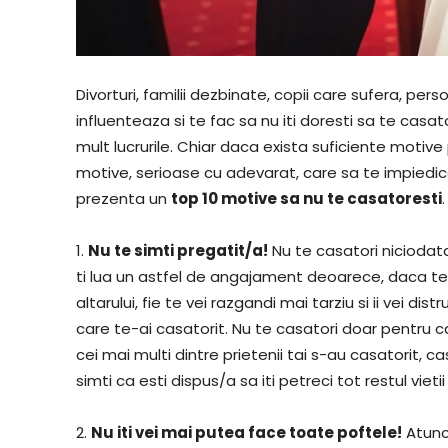
Divorturi, familii dezbinate, copii care sufera, pe
influenteaza si te fac sa nu iti doresti sa te casa
mult lucrurile. Chiar daca exista suficiente motive 
motive, serioase cu adevarat, care sa te impiedice
prezenta un
top 10 motive sa nu te casatoresti
.
1.
Nu te simti pregatit/a!
Nu te casatori niciodat
ti lua un astfel de angajament deoarece, daca te ve
altarului, fie te vei razgandi mai tarziu si ii vei di
care te-ai casatorit. Nu te casatori doar pentru ca 
cei mai multi dintre prietenii tai s-au casatorit, 
simti ca esti dispus/a sa iti petreci tot restul vieti
2.
Nu iti vei mai putea face toate poftele!
Atunci