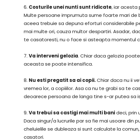
6.
Costurile unei nunti sunt ridicate
, iar acesta
Multe persoane imprumuta sume foarte mari de ban
aceea trebuie sa depuna eforturi considerabile pen
mai multe ori, cauza multor despartiri. Asadar, da
te casatoresti, nu o face si asteapta momentul ce
7.
Va interveni gelozia
. Chiar daca gelozia poate 
aceasta se poate intensifica.
8.
Nu esti pregatit sa ai copii.
Chiar daca nu ii ve
vremea lor, a copiiilor. Asa ca nu te grabi sa te cas
deoarece persoana de langa tine s-ar putea sa is
9.
Va trebui sa castigi mai multi bani
deci, prin 
Daca singur/a lucrurile par sa fie mai usoare din 
cheluielile se dubleaza si sunt calculate la comun
casatori.