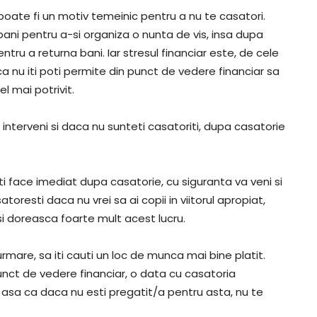
 poate fi un motiv temeinic pentru a nu te casatori.
i pentru a-si organiza o nunta de vis, insa dupa
tru a returna bani. Iar stresul financiar este, de cele
ca nu iti poti permite din punct de vedere financiar sa
l mai potrivit.
interveni si daca nu sunteti casatoriti, dupa casatorie
ti face imediat dupa casatorie, cu siguranta va veni si
atoresti daca nu vrei sa ai copii in viitorul apropiat,
i doreasca foarte mult acest lucru.
urmare, sa iti cauti un loc de munca mai bine platit.
punct de vedere financiar, o data cu casatoria
, asa ca daca nu esti pregatit/a pentru asta, nu te