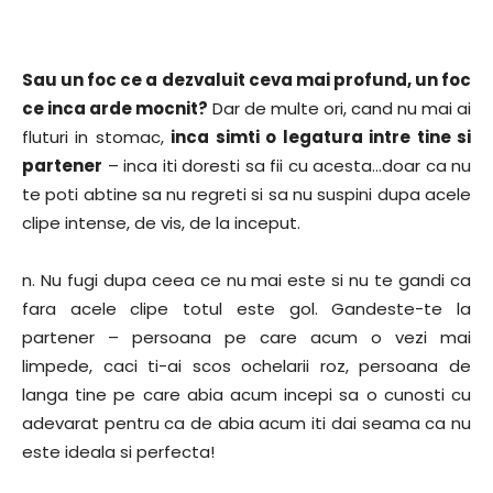
Sau un foc ce a dezvaluit ceva mai profund, un foc
ce inca arde mocnit?
Dar de multe ori, cand nu mai ai
fluturi in stomac,
inca simti o legatura intre tine si
partener
– inca iti doresti sa fii cu acesta…doar ca nu
te poti abtine sa nu regreti si sa nu suspini dupa acele
clipe intense, de vis, de la inceput.
n. Nu fugi dupa ceea ce nu mai este si nu te gandi ca
fara acele clipe totul este gol. Gandeste-te la
partener – persoana pe care acum o vezi mai
limpede, caci ti-ai scos ochelarii roz, persoana de
langa tine pe care abia acum incepi sa o cunosti cu
adevarat pentru ca de abia acum iti dai seama ca nu
este ideala si perfecta!