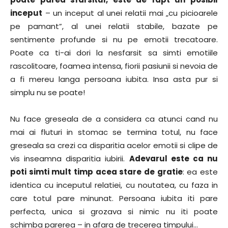
inceput
– un inceput al unei relatii mai „cu picioarele
pe pamant”, al unei relatii stabile, bazate pe
sentimente profunde si nu pe emotii trecatoare.
Poate ca ti-ai dori la nesfarsit sa simti emotiile
rascolitoare, foamea intensa, fiorii pasiunii si nevoia de
a fi mereu langa persoana iubita. Insa asta pur si
simplu nu se poate!
Nu face greseala de a considera ca atunci cand nu
mai ai fluturi in stomac se termina totul, nu face
greseala sa crezi ca disparitia acelor emotii si clipe de
vis inseamna disparitia iubirii.
Adevarul este ca nu
poti simti mult timp acea stare de gratie
: ea este
identica cu inceputul relatiei, cu noutatea, cu faza in
care totul pare minunat. Persoana iubita iti pare
perfecta, unica si grozava si nimic nu iti poate
schimba parerea – in afara de trecerea timpului…