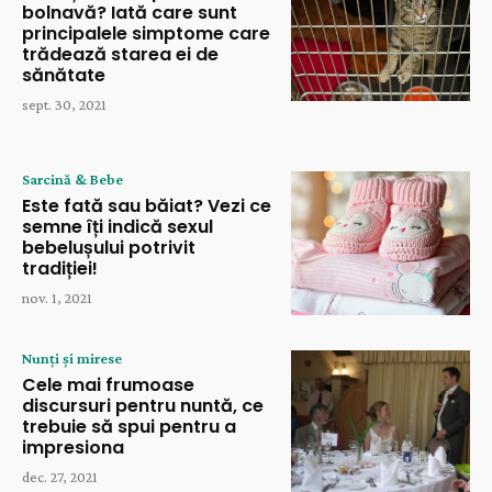
bolnavă? Iată care sunt
principalele simptome care
trădează starea ei de
sănătate
sept. 30, 2021
Sarcină & Bebe
Este fată sau băiat? Vezi ce
semne îți indică sexul
bebelușului potrivit
tradiției!
nov. 1, 2021
Nunți și mirese
Cele mai frumoase
discursuri pentru nuntă, ce
trebuie să spui pentru a
impresiona
dec. 27, 2021