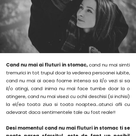
Cand nu mai ai fluturi in stomac,
cand nu mai simti
tremurici in tot trupul doar la vederea persoanei iubite,
cand nu mai ai acea foame intensa sa il/o vezi si sa
il/o atingi, cand inima nu mai face tumbe doar la o
atingere, cand nu mai visezi cu ochii deschisi (si inchisi)
la el/ea toata ziua si toata noaptea…atunci afli cu
adevarat daca sentimentele tale au fost reale!!
Desi momentul cand nu mai fluturi in stomac ti se
poate parea sfarsitul, este de fapt un posibil