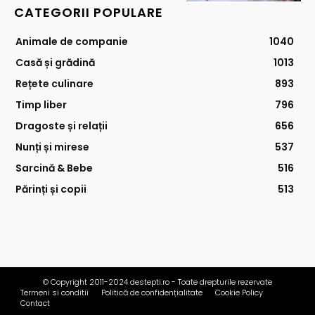
CATEGORII POPULARE
Animale de companie
1040
Casă și grădină
1013
Rețete culinare
893
Timp liber
796
Dragoste și relații
656
Nunți și mirese
537
Sarcină & Bebe
516
Părinți și copii
513
© Copyright 2011-2024 destepti.ro - Toate drepturile rezervate
Termeni si conditii
Politică de confidențialitate
Cookie Policy
Contact