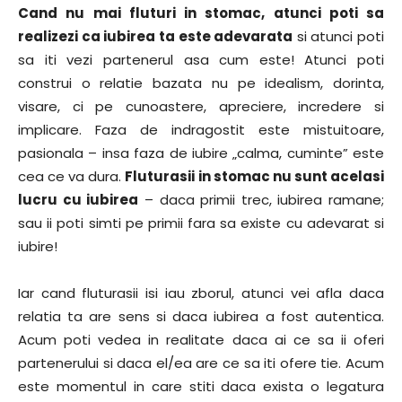
Cand nu mai fluturi in stomac, atunci poti sa
realizezi ca iubirea ta este adevarata
si atunci poti
sa iti vezi partenerul asa cum este! Atunci poti
construi o relatie bazata nu pe idealism, dorinta,
visare, ci pe cunoastere, apreciere, incredere si
implicare. Faza de indragostit este mistuitoare,
pasionala – insa faza de iubire „calma, cuminte” este
cea ce va dura.
Fluturasii in stomac nu sunt acelasi
lucru cu iubirea
– daca primii trec, iubirea ramane;
sau ii poti simti pe primii fara sa existe cu adevarat si
iubire!
Iar cand fluturasii isi iau zborul, atunci vei afla daca
relatia ta are sens si daca iubirea a fost autentica.
Acum poti vedea in realitate daca ai ce sa ii oferi
partenerului si daca el/ea are ce sa iti ofere tie. Acum
este momentul in care stiti daca exista o legatura