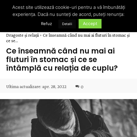
Acest site utilizează cookie-uri pentru a vă îmbunătăți
experiența. Dacă nu sunteți de acord, puteți renunța:
Accept
Refuz
Detalii
Dragoste și relații
Ce înseamnă când nu mai ai fluturi în stomac și
ce se...
Ce înseamnă când nu mai ai
fluturi în stomac și ce se
întâmplă cu relația de cuplu?
Ultima actualizare:
apr. 28, 2022
0