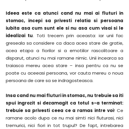
Ideea este ca atunci cand nu mai ai fluturi in
stomac, incepi sa privesti relatia si persoana
iubita asa cum sunt ele si nu asa cum visai si le
idealizai tu
. Toti trecem prin aceasta: iar unii fac
greseala sa considere ca daca acea stare de gratie,
acea etapa a fiorilor si a emotiilor rascolitoare a
disparut, atunci nu mai ramane nimic. Unii incearca sa
traiasca mereu acea stare – insa pentru ca nu se
poate cu aceeasi persoana, vor cauta mereu o noua
persoana de care sa se indragosteasca.
Insa cand nu mai fluturi in stomac, nu trebuie sa iti
spui ingrozit si dezamagit ca totul s-a terminat:
trebuie sa privesti ceea ce a ramas intre voi
! Ce
ramane acolo dupa ce nu mai simti nici fluturasi, nici
tremurici, nici fiori in tot trupul? De fapt, intrebarea