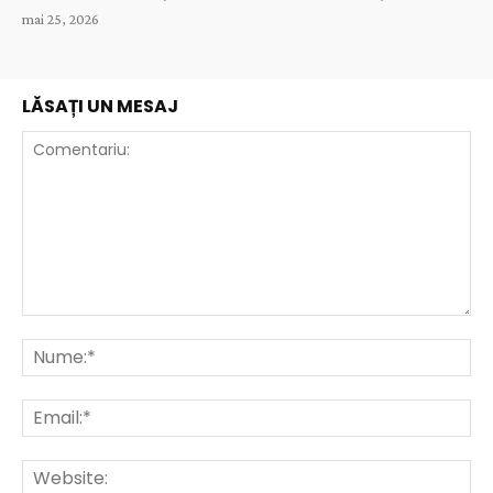
mai 25, 2026
LĂSAȚI UN MESAJ
Comentariu:
Nu
Ema
Web