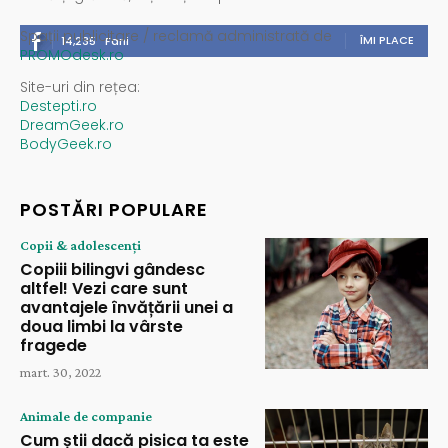
Spații publicitare / reclamă administrată de
ÎMI PLACE
14,235
Fani
PROMOdesk.ro
Site-uri din rețea:
Destepti.ro
DreamGeek.ro
BodyGeek.ro
POSTĂRI POPULARE
Copii & adolescenți
Copiii bilingvi gândesc
altfel! Vezi care sunt
avantajele învățării unei a
doua limbi la vârste
fragede
mart. 30, 2022
Animale de companie
Cum știi dacă pisica ta este