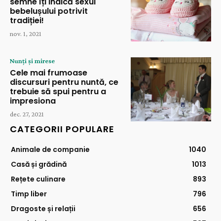
semne îți indică sexul
bebelușului potrivit
tradiției!
nov. 1, 2021
Nunți și mirese
Cele mai frumoase
discursuri pentru nuntă, ce
trebuie să spui pentru a
impresiona
dec. 27, 2021
CATEGORII POPULARE
Animale de companie
1040
Casă și grădină
1013
Rețete culinare
893
Timp liber
796
Dragoste și relații
656