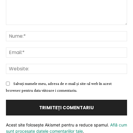
Comentariu:
Nu
Ema
Web
Salvați numele meu, adresa de e-mail și site-ul web în acest
browser pentru data viitoare i comentariu.
Acest site folosește Akismet pentru a reduce spamul.
Află cum
sunt procesate datele comentariilor tale
.