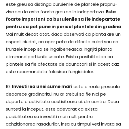
este greu sa distinga buruienile de plantele propriu-
zise sau le este foarte greu sa le indeparteze.
Este
foarte important ca buruienile sa fie indepartate
pentru ca pot pune in pericol plantele din gradina
.
Mai mult decat atat, daca observati ca planta are un
aspect ciudat, ca apar pete de diferite culori sau ca
frunzele incep sa se ingalbeneasca, ingrijiti planta
eliminand portiunile uscate. Exista posibilitatea ca
plantele sa fie afectate de daunatorii si in acest caz
este recomandata folosirea fungicidelor.
10.
Investirea unei sume mari
este o reala greseala
deoarece gradinaritul nu ar trebui sa fie nici pe
departe o activitate costisitoare ci, din contra. Daca
sunteti la inceput, este adevarat ca exista
posibilitatea sa investiti mai mult pentru
achzitionarea rasadurilor, insa cu timpul veti invata sa