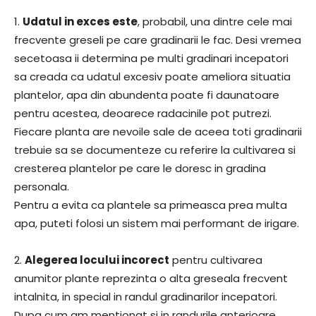
1.
Udatul in exces este
, probabil, una dintre cele mai
frecvente greseli pe care gradinarii le fac. Desi vremea
secetoasa ii determina pe multi gradinari incepatori
sa creada ca udatul excesiv poate ameliora situatia
plantelor, apa din abundenta poate fi daunatoare
pentru acestea, deoarece radacinile pot putrezi.
Fiecare planta are nevoile sale de aceea toti gradinarii
trebuie sa se documenteze cu referire la cultivarea si
cresterea plantelor pe care le doresc in gradina
personala.
Pentru a evita ca plantele sa primeasca prea multa
apa, puteti folosi un sistem mai performant de irigare.
2.
Alegerea locului incorect
pentru cultivarea
anumitor plante reprezinta o alta greseala frecvent
intalnita, in special in randul gradinarilor incepatori.
Dupa cum am mentionat si in randurile anterioare,