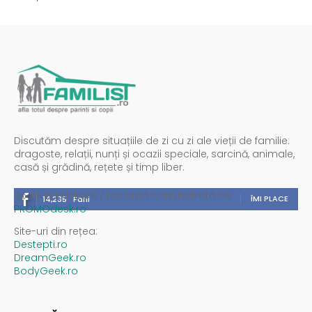
Discutăm despre situațiile de zi cu zi ale vieții de familie:
dragoste, relații, nunți și ocazii speciale, sarcină, animale,
casă și grădină, rețete și timp liber.
Spații publicitare / reclamă administrată de
ÎMI PLACE
14,235
Fani
PROMOdesk.ro
Site-uri din rețea:
Destepti.ro
DreamGeek.ro
BodyGeek.ro