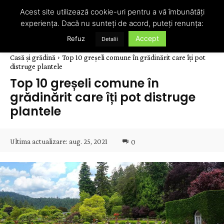
Acest site utilizează cookie-uri pentru a vă îmbunătăți
experiența. Dacă nu sunteți de acord, puteți renunța:
Accept
Refuz
Detalii
Casă și grădină
Top 10 greșeli comune în grădinărit care îți pot
distruge plantele
Top 10 greșeli comune în
grădinărit care îți pot distruge
plantele
Ultima actualizare:
aug. 25, 2021
0