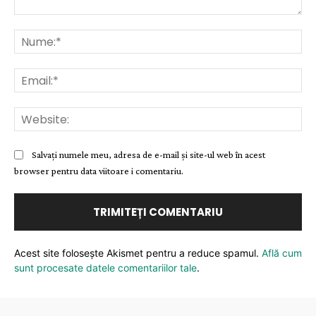
Comentariu:
Nu
Ema
Web
Salvați numele meu, adresa de e-mail și site-ul web în acest
browser pentru data viitoare i comentariu.
Acest site folosește Akismet pentru a reduce spamul.
Află cum
sunt procesate datele comentariilor tale
.