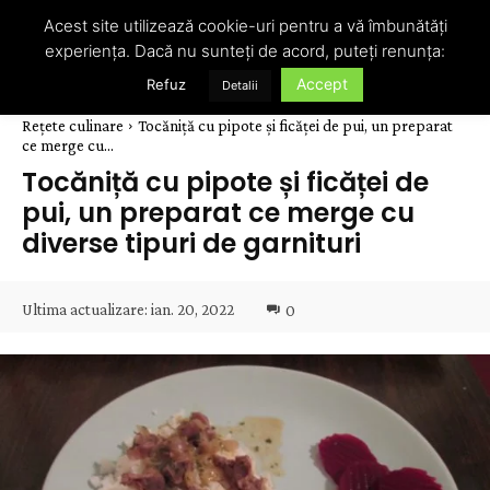
Acest site utilizează cookie-uri pentru a vă îmbunătăți
experiența. Dacă nu sunteți de acord, puteți renunța:
Accept
Refuz
Detalii
Rețete culinare
Tocăniță cu pipote și ficăței de pui, un preparat
ce merge cu...
Tocăniță cu pipote și ficăței de
pui, un preparat ce merge cu
diverse tipuri de garnituri
Ultima actualizare:
ian. 20, 2022
0