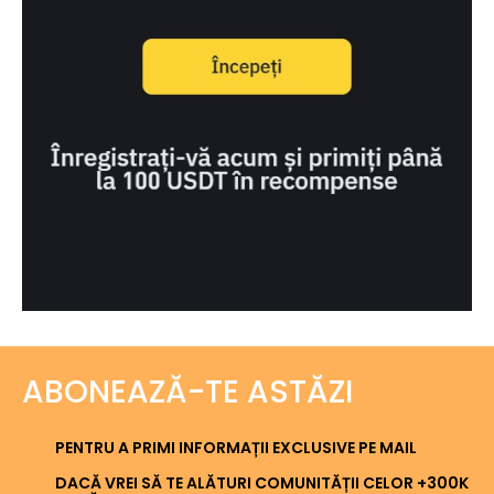
ABONEAZĂ-TE ASTĂZI
PENTRU A PRIMI INFORMAȚII EXCLUSIVE PE MAIL
DACĂ VREI SĂ TE ALĂTURI COMUNITĂȚII CELOR +300K