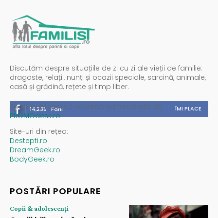
Discutăm despre situațiile de zi cu zi ale vieții de familie:
dragoste, relații, nunți și ocazii speciale, sarcină, animale,
casă și grădină, rețete și timp liber.
Spații publicitare / reclamă administrată de
ÎMI PLACE
14,235
Fani
PROMOdesk.ro
Site-uri din rețea:
Destepti.ro
DreamGeek.ro
BodyGeek.ro
POSTĂRI POPULARE
Copii & adolescenți