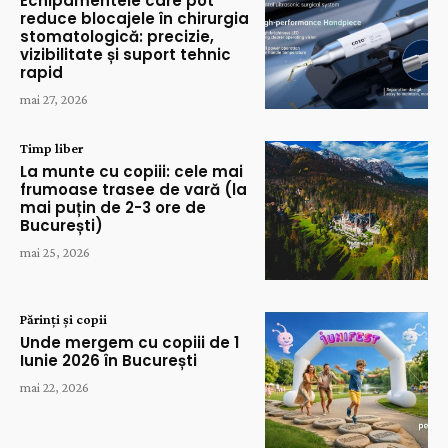
Echipamentele care pot
reduce blocajele în chirurgia
stomatologică: precizie,
vizibilitate și suport tehnic
rapid
mai 27, 2026
Timp liber
La munte cu copiii: cele mai
frumoase trasee de vară (la
mai puțin de 2-3 ore de
București)
mai 25, 2026
Părinți și copii
Unde mergem cu copiii de 1
Iunie 2026 în București
mai 22, 2026