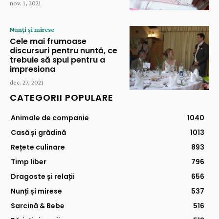
nov. 1, 2021
Nunți și mirese
Cele mai frumoase
discursuri pentru nuntă, ce
trebuie să spui pentru a
impresiona
dec. 27, 2021
CATEGORII POPULARE
Animale de companie
1040
Casă și grădină
1013
Rețete culinare
893
Timp liber
796
Dragoste și relații
656
Nunți și mirese
537
Sarcină & Bebe
516