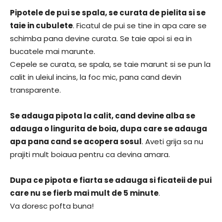
Pipotele de pui se spala, se curata de pielita si se
taie in cubulete
. Ficatul de pui se tine in apa care se
schimba pana devine curata. Se taie apoi si ea in
bucatele mai marunte.
Cepele se curata, se spala, se taie marunt si se pun la
calit in uleiul incins, la foc mic, pana cand devin
transparente.
Se adauga pipota la calit, cand devine alba se
adauga o lingurita de boia, dupa care se adauga
apa pana cand se acopera sosul
. Aveti grija sa nu
prajiti mult boiaua pentru ca devina amara.
Dupa ce pipota e fiarta se adauga si ficateii de pui
care nu se fierb mai mult de 5 minute
.
Va doresc pofta buna!