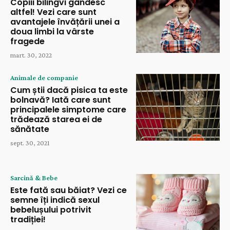
Copiii bilingvi gândesc
altfel! Vezi care sunt
avantajele învățării unei a
doua limbi la vârste
fragede
mart. 30, 2022
Animale de companie
Cum știi dacă pisica ta este
bolnavă? Iată care sunt
principalele simptome care
trădează starea ei de
sănătate
sept. 30, 2021
Sarcină & Bebe
Este fată sau băiat? Vezi ce
semne îți indică sexul
bebelușului potrivit
tradiției!