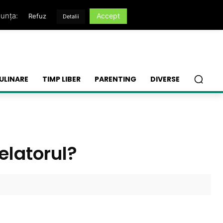
nunța:
Accept
Refuz
Detalii
ULINARE
TIMP LIBER
PARENTING
DIVERSE
elatorul?