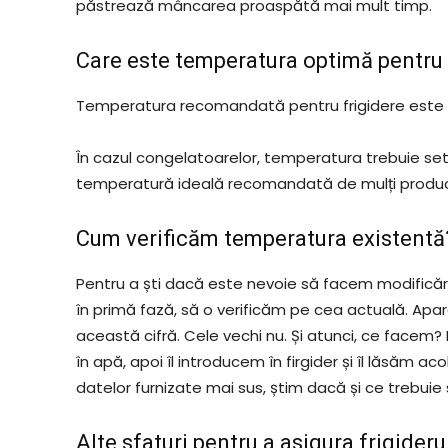
păstrează mâncarea proaspătă mai mult timp.
Care este temperatura optimă pentru 
Temperatura recomandată pentru frigidere este înt
În cazul congelatoarelor, temperatura trebuie set
temperatură ideală recomandată de mulți produc
Cum verificăm temperatura existentă
Pentru a ști dacă este nevoie să facem modificări 
în primă fază, să o verificăm pe cea actuală. Apar
această cifră. Cele vechi nu. Și atunci, ce face
în apă, apoi îl introducem în firgider și îl lăsăm a
datelor furnizate mai sus, știm dacă și ce trebuie
Alte sfaturi pentru a asigura frigideru