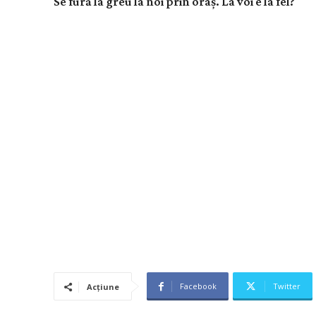
Se fură la greu la noi prin oraș. La voi e la fel?
Facebook
Twitter
Acțiune