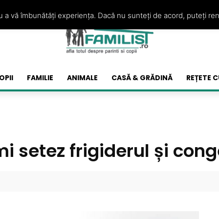
ru a vă îmbunătăți experiența. Dacă nu sunteți de acord, puteți re
OPII
FAMILIE
ANIMALE
CASĂ & GRĂDINĂ
REȚETE C
i setez frigiderul și cong