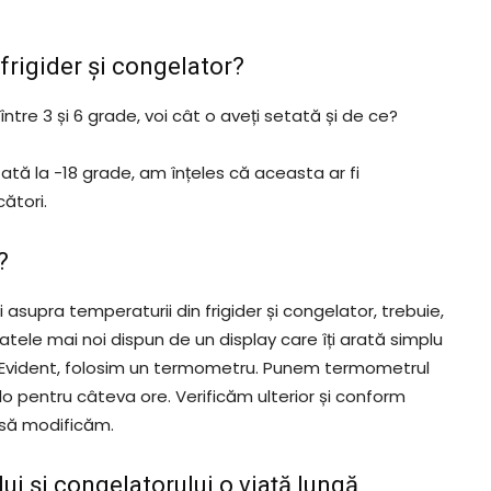
frigider și congelator?
re 3 și 6 grade, voi cât o aveți setată și de ce?
ată la -18 grade, am înțeles că aceasta ar fi
ători.
?
asupra temperaturii din frigider și congelator, trebuie,
atele mai noi dispun de un display care îți arată simplu
m? Evident, folosim un termometru. Punem termometrul
colo pentru câteva ore. Verificăm ulterior și conform
 să modificăm.
lui și congelatorului o viață lungă