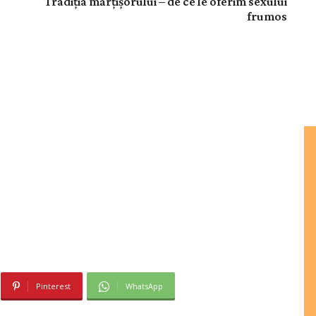
Tradiția mărțișorului – de ce le oferim sexului
frumos
Pinterest
WhatsApp