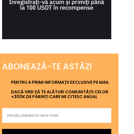
ABONEAZĂ-TE ASTĂZI
PENTRU A PRIMI INFORMAȚII EXCLUSIVE PE MAIL
DACĂ VREI SĂ TE ALĂTURI COMUNITĂȚII CELOR
+300K DE PĂRINȚI CARE NE CITESC ANUAL