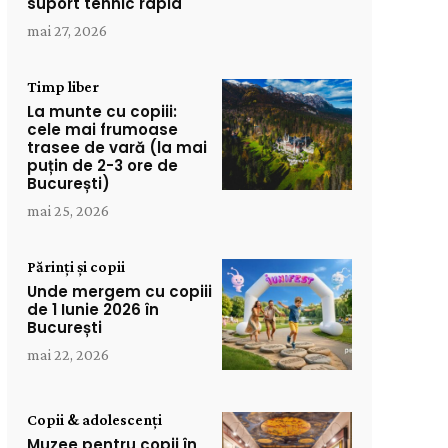
suport tehnic rapid
mai 27, 2026
Timp liber
La munte cu copiii:
cele mai frumoase
trasee de vară (la mai
puțin de 2-3 ore de
București)
mai 25, 2026
Părinți și copii
Unde mergem cu copiii
de 1 Iunie 2026 în
București
mai 22, 2026
Copii & adolescenți
Muzee pentru copii în