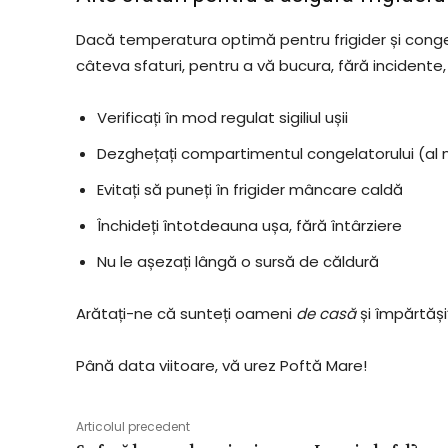
Dacă temperatura optimă pentru frigider și conge
câteva sfaturi, pentru a vă bucura, fără incident
Verificați în mod regulat sigiliul ușii
Dezghețați compartimentul congelatorului (al 
Evitați să puneți în frigider mâncare caldă
Închideți întotdeauna ușa, fără întârziere
Nu le așezați lângă o sursă de căldură
Arătați-ne că sunteți oameni
de casă
și împărtășiț
Până data viitoare, vă urez Poftă Mare!
Articolul precedent