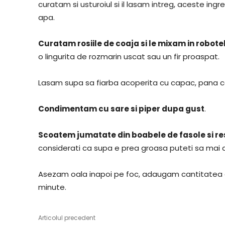
curatam si usturoiul si il lasam intreg, aceste i
apa.
Curatam rosiile de coaja si le mixam in robote
o lingurita de rozmarin uscat sau un fir proaspat.
Lasam supa sa fiarba acoperita cu capac, pana ce
Condimentam cu sare si piper dupa gust
.
Scoatem jumatate din boabele de fasole si res
considerati ca supa e prea groasa puteti sa mai a
Asezam oala inapoi pe foc, adaugam cantitatea d
minute.
Articolul precedent