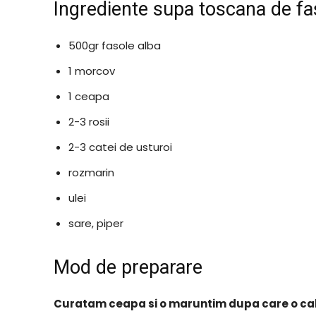
Ingrediente supa toscana de f
500gr fasole alba
1 morcov
1 ceapa
2-3 rosii
2-3 catei de usturoi
rozmarin
ulei
sare, piper
Mod de preparare
Curatam ceapa si o maruntim dupa care o calim