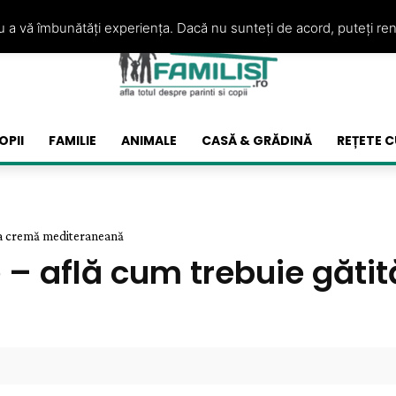
ru a vă îmbunătăți experiența. Dacă nu sunteți de acord, puteți re
OPII
FAMILIE
ANIMALE
CASĂ & GRĂDINĂ
REȚETE C
upa cremă mediteraneană
 – află cum trebuie găti