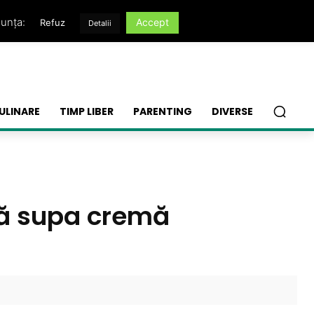
nunța:
Accept
Refuz
Detalii
ULINARE
TIMP LIBER
PARENTING
DIVERSE
tă supa cremă