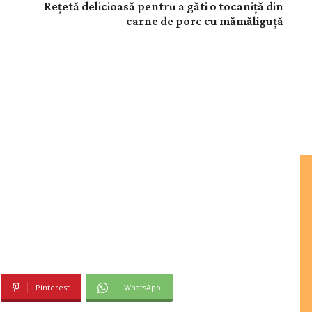
Rețetă delicioasă pentru a găti o tocaniță din
carne de porc cu mămăliguță
Pinterest
WhatsApp