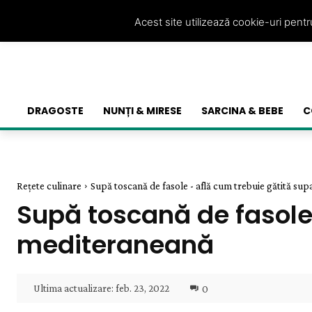
Acest site utilizează cookie-uri pent
DRAGOSTE
NUNȚI & MIRESE
SARCINA & BEBE
C
Rețete culinare
Supă toscană de fasole - află cum trebuie gătită s
Supă toscană de fasole
mediteraneană
Ultima actualizare:
feb. 23, 2022
0