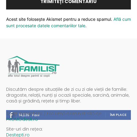
Acest site folosește Akismet pentru a reduce spamul.
Află cum
sunt procesate datele comentariilor tale
.
Discutăm despre situațiile de zi cu zi ale vieții de familie:
dragoste, relații, nunți și ocazii speciale, sarcină, animale,
casă și grădină, rețete și timp liber.
Spații publicitare / reclamă administrată de
ÎMI PLACE
14,235
Fani
PROMOdesk.ro
Site-uri din rețea:
Destepti.ro