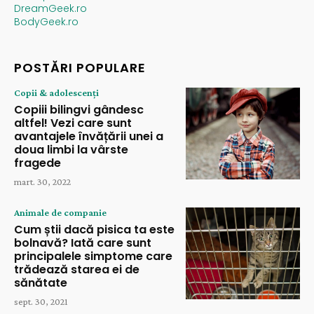
DreamGeek.ro
BodyGeek.ro
POSTĂRI POPULARE
Copii & adolescenți
Copiii bilingvi gândesc
altfel! Vezi care sunt
avantajele învățării unei a
doua limbi la vârste
fragede
mart. 30, 2022
Animale de companie
Cum știi dacă pisica ta este
bolnavă? Iată care sunt
principalele simptome care
trădează starea ei de
sănătate
sept. 30, 2021