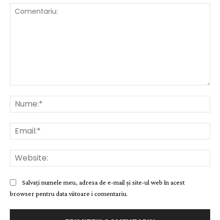
Comentariu:
Nu
Ema
Web
Salvați numele meu, adresa de e-mail și site-ul web în acest
browser pentru data viitoare i comentariu.