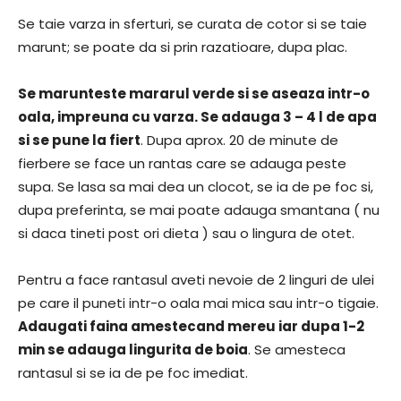
Se taie varza in sferturi, se curata de cotor si se taie
marunt; se poate da si prin razatioare, dupa plac.
Se marunteste mararul verde si se aseaza intr-o
oala, impreuna cu varza. Se adauga 3 – 4 l de apa
si se pune la fiert
. Dupa aprox. 20 de minute de
fierbere se face un rantas care se adauga peste
supa. Se lasa sa mai dea un clocot, se ia de pe foc si,
dupa preferinta, se mai poate adauga smantana ( nu
si daca tineti post ori dieta ) sau o lingura de otet.
Pentru a face rantasul aveti nevoie de 2 linguri de ulei
pe care il puneti intr-o oala mai mica sau intr-o tigaie.
Adaugati faina amestecand mereu iar dupa 1-2
min se adauga lingurita de boia
. Se amesteca
rantasul si se ia de pe foc imediat.