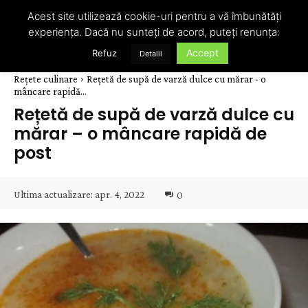
Acest site utilizează cookie-uri pentru a vă îmbunătăți
experiența. Dacă nu sunteți de acord, puteți renunța:
Accept
Refuz
Detalii
Rețete culinare
Rețetă de supă de varză dulce cu mărar - o
mâncare rapidă...
Rețetă de supă de varză dulce cu
mărar – o mâncare rapidă de
post
Ultima actualizare:
apr. 4, 2022
0