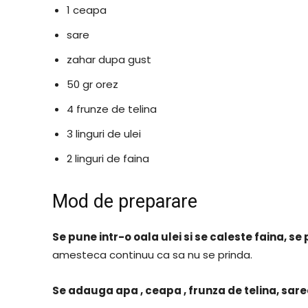
1 ceapa
sare
zahar dupa gust
50 gr orez
4 frunze de telina
3 linguri de ulei
2 linguri de faina
Mod de preparare
Se pune intr-o oala ulei si se caleste faina, s
amesteca continuu ca sa nu se prinda.
Se adauga apa , ceapa , frunza de telina, sare