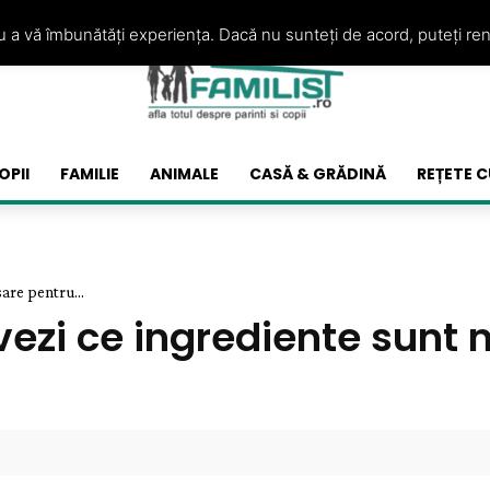
ru a vă îmbunătăți experiența. Dacă nu sunteți de acord, puteți re
OPII
FAMILIE
ANIMALE
CASĂ & GRĂDINĂ
REȚETE C
sare pentru...
 vezi ce ingrediente sunt 