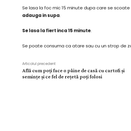
Se lasa la foc mic 15 minute dupa care se scoate 
adauga in supa
.
Se lasa la fiert inca 15 minute
.
Se poate consuma ca atare sau cu un strop de zah
Articolul precedent
Află cum poți face o pâine de casă cu cartofi și
semințe și ce fel de rețetă poți folosi