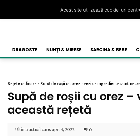
Acest site utilizează cookie-uri pent
DRAGOSTE
NUNȚI & MIRESE
SARCINA & BEBE
C
Rețete culinare
Supă de roșii cu orez - vezi ce ingrediente sunt nece
Supă de roșii cu orez –
această rețetă
Ultima actualizare:
apr. 4, 2022
0