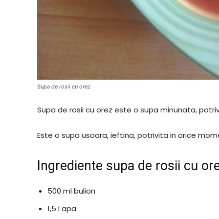
Supa de rosii cu orez
Supa de rosii cu orez este o supa minunata, potriv
Este o supa usoara, ieftina, potrivita in orice momen
Ingrediente supa de rosii cu or
500 ml bulion
1,5 l apa