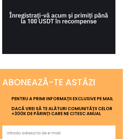
ABONEAZĂ-TE ASTĂZI
PENTRU A PRIMI INFORMAȚII EXCLUSIVE PE MAIL
DACĂ VREI SĂ TE ALĂTURI COMUNITĂȚII CELOR
+300K DE PĂRINȚI CARE NE CITESC ANUAL