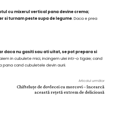
otul cu mixerul vertical pana devine crema;
r si turnam peste supa de legume
. Daca e prea
daca nu gasiti sau ati uitat, se pot prepara si
taiem in cubulete mici, incingem ulei intr-o tigaie; cand
 pana cand cubuletele devin aurii.
Articolul următor
Chifteluțe de dovlecei cu morcovi – încearcă
această rețetă extrem de delicioasă