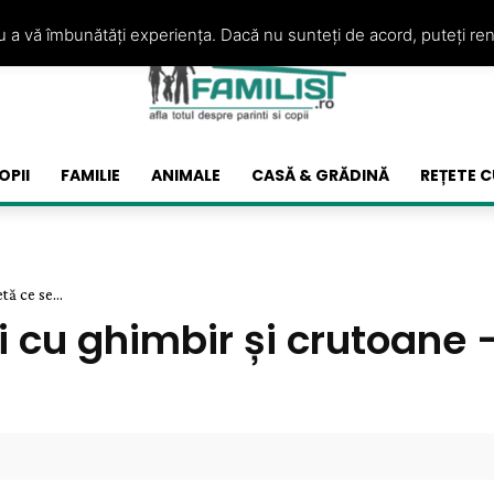
ru a vă îmbunătăți experiența. Dacă nu sunteți de acord, puteți re
OPII
FAMILIE
ANIMALE
CASĂ & GRĂDINĂ
REȚETE C
ă ce se...
cu ghimbir și crutoane –