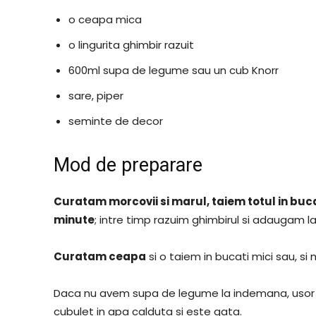
o ceapa mica
o lingurita ghimbir razuit
600ml supa de legume sau un cub Knorr
sare, piper
seminte de decor
Mod de preparare
Curatam morcovii si marul, taiem totul in buca
minute
; intre timp razuim ghimbirul si adaugam la 
Curatam ceapa
si o taiem in bucati mici sau, si m
Daca nu avem supa de legume la indemana, usor s
cubulet in apa calduta si este gata.