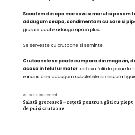
Scoatem din apa morcovii si marul si pasam t
adaugam ceapa, condimentam cu sare si pipe
gros se poate adauga apa in plus.
Se serveste cu crutoane si seminte.
Crutoanele se poate cumpara din magazin, dar 
acasa in felul urmator
: cateva felii de paine le 
e incins bine adaugam cubuletele si miscam tigaia
Articolul precedent
Salată grecească – rețetă pentru a găti cu piept
de pui și crutoane