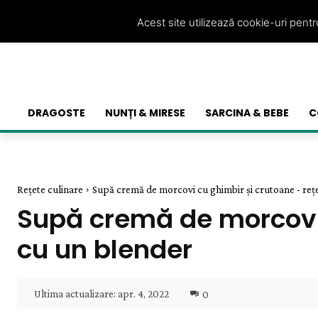
Acest site utilizează cookie-uri pent
DRAGOSTE
NUNȚI & MIRESE
SARCINA & BEBE
C
Rețete culinare
Supă cremă de morcovi cu ghimbir și crutoane - rețet
Supă cremă de morcovi 
cu un blender
Ultima actualizare:
apr. 4, 2022
0