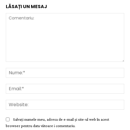
LĂSAȚI UN MESAJ
Comentariu:
Nu
Ema
Web
Salvați numele meu, adresa de e-mail și site-ul web în acest
browser pentru data viitoare i comentariu.