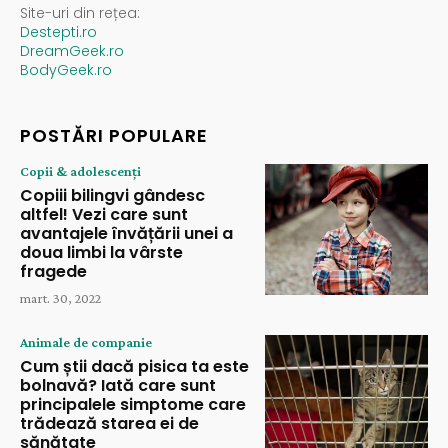
Site-uri din rețea:
Destepti.ro
DreamGeek.ro
BodyGeek.ro
POSTĂRI POPULARE
Copii & adolescenți
Copiii bilingvi gândesc
altfel! Vezi care sunt
avantajele învățării unei a
doua limbi la vârste
fragede
mart. 30, 2022
Animale de companie
Cum știi dacă pisica ta este
bolnavă? Iată care sunt
principalele simptome care
trădează starea ei de
sănătate