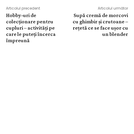
Articolul precedent
Articolul următor
Hobby-uri de
Supă cremă de morcovi
colecționare pentru
cu ghimbir și crutoane –
cupluri – activități pe
rețetă ce se face ușor cu
care le puteți încerca
un blender
împreună