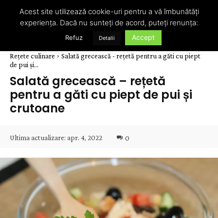
Acest site utilizează cookie-uri pentru a vă îmbunătăți
experiența. Dacă nu sunteți de acord, puteți renunța:
Accept
Refuz
Detalii
Rețete culinare
Salată grecească - rețetă pentru a găti cu piept
de pui și...
Salată grecească – rețetă
pentru a găti cu piept de pui și
crutoane
Ultima actualizare:
apr. 4, 2022
0