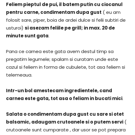
Feliem pieptul de pui, il batem putin cu ciocanul
pentru carne, condimentam dupa gust
( eu am
folosit sare, piper, boia de ardei dulce si felii subtiri de
usturoi)
si asezam feliile pe grill; in max. 20 de
minute sunt gata
.
Pana ce carnea este gata avem destul timp sa
pregatim legumele; spalam si curatam unde este
cazul si feliem in forma de cubulete, tot asa feliem si
telemeaua.
Intr-un bol amestecam ingredientele, cand
carnea este gata, tot asa o feliam in bucati mici
.
Salata o condimentam dupa gust cu sare si otet
balsamic, adaugam crutoanele si o putem servi
(
crutoanele sunt cumparate , dar usor se pot prepara