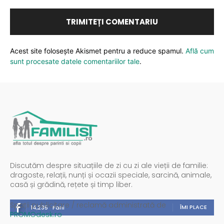
Acest site folosește Akismet pentru a reduce spamul.
Află cum
sunt procesate datele comentariilor tale
.
Discutăm despre situațiile de zi cu zi ale vieții de familie:
dragoste, relații, nunți și ocazii speciale, sarcină, animale,
casă și grădină, rețete și timp liber.
Spații publicitare / reclamă administrată de
ÎMI PLACE
14,235
Fani
PROMOdesk.ro