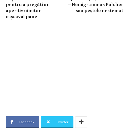
pentru a pregăti un
– Hemigrammus Pulcher
aperitiv uimitor –
sau peștele nestemat
cașcaval pane
Facebook
Twitter