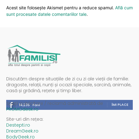
Acest site folosește Akismet pentru a reduce spamul.
Află cum
sunt procesate datele comentariilor tale
.
Discutăm despre situațiile de zi cu zi ale vieții de familie:
dragoste, relații, nunți și ocazii speciale, sarcină, animale,
casă și grădină, rețete și timp liber.
Spații publicitare / reclamă administrată de
ÎMI PLACE
14,235
Fani
PROMOdesk.ro
Site-uri din rețea:
Destepti.ro
DreamGeek.ro
BodyGeek.ro