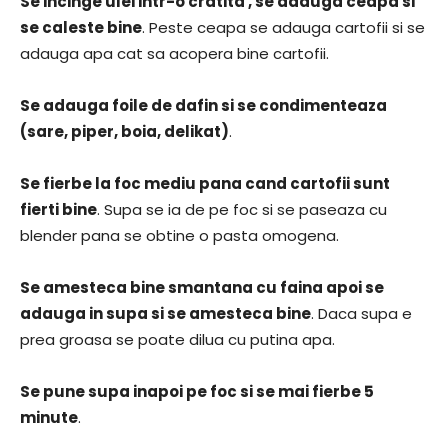
Se incinge ulei intr-o cratita , se adauga ceapa si
se caleste bine
. Peste ceapa se adauga cartofii si se
adauga apa cat sa acopera bine cartofii.
Se adauga foile de dafin si se condimenteaza
(sare, piper, boia, delikat)
.
Se fierbe la foc mediu pana cand cartofii sunt
fierti bine
. Supa se ia de pe foc si se paseaza cu
blender pana se obtine o pasta omogena.
Se amesteca bine smantana cu faina apoi se
adauga in supa si se amesteca bine
. Daca supa e
prea groasa se poate dilua cu putina apa.
Se pune supa inapoi pe foc si se mai fierbe 5
minute
.