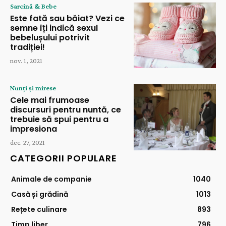
Sarcină & Bebe
Este fată sau băiat? Vezi ce
semne îți indică sexul
bebelușului potrivit
tradiției!
nov. 1, 2021
Nunți și mirese
Cele mai frumoase
discursuri pentru nuntă, ce
trebuie să spui pentru a
impresiona
dec. 27, 2021
CATEGORII POPULARE
Animale de companie
1040
Casă și grădină
1013
Rețete culinare
893
Timp liber
796