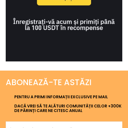
ABONEAZĂ-TE ASTĂZI
PENTRU A PRIMI INFORMAȚII EXCLUSIVE PE MAIL
DACĂ VREI SĂ TE ALĂTURI COMUNITĂȚII CELOR +300K
DE PĂRINȚI CARE NE CITESC ANUAL