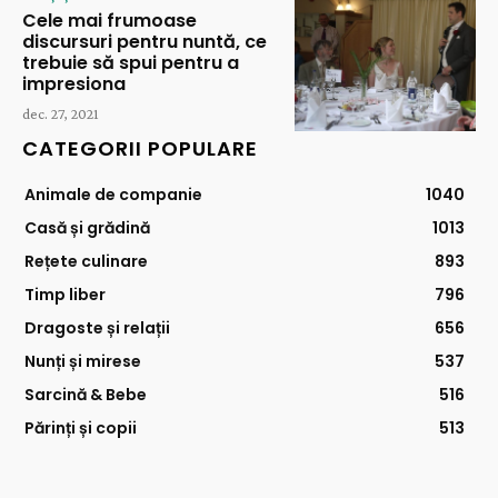
Cele mai frumoase
discursuri pentru nuntă, ce
trebuie să spui pentru a
impresiona
dec. 27, 2021
CATEGORII POPULARE
Animale de companie
1040
Casă și grădină
1013
Rețete culinare
893
Timp liber
796
Dragoste și relații
656
Nunți și mirese
537
Sarcină & Bebe
516
Părinți și copii
513