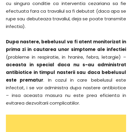
cu singura conditie ca interventia cezariana sa fie
efectuata fara ca travaliul sa fi debutat (daca apa se
rupe sau debuteaza travaliul, deja se poate transmite
infectia).
Dupa nastere, bebelusul va fi atent monitorizat in
prima zi in cautarea unor simptome ale infectiei
(probleme in respiratie, in hranire, febra, letargie) –
aceasta in special daca nu s-au administrat
antibiotice in timpul nasterii sau daca bebelusul
este prematur
. In cazul in care bebelusul este
infectat, i se vor administra dupa nastere antibiotice
– insa aceasta masura nu este prea eficienta in
evitarea dezvoltarii complicatiilor.