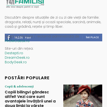
Discutăm despre situațiile de zi cu zi ale vieții de familie:
dragoste, relații, nunți și ocazii speciale, sarcină, animale,
casă și grădină, rețete și timp liber.
Spații publicitare / reclamă administrată de
ÎMI PLACE
14,235
Fani
PROMOdesk.ro
Site-uri din rețea:
Destepti.ro
DreamGeek.ro
BodyGeek.ro
POSTĂRI POPULARE
Copii & adolescenți
Copiii bilingvi gândesc
altfel! Vezi care sunt
avantajele învățării unei a
doua limbi la vârste