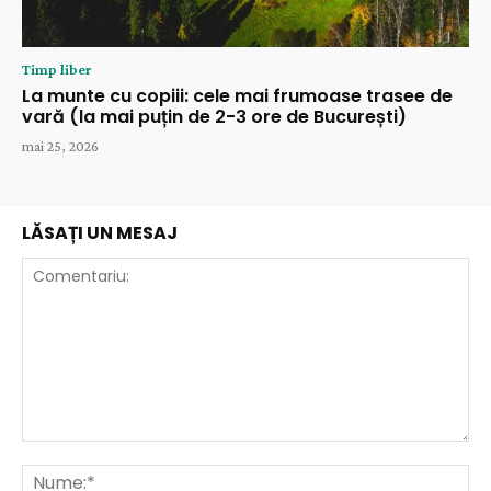
Timp liber
La munte cu copiii: cele mai frumoase trasee de
vară (la mai puțin de 2-3 ore de București)
mai 25, 2026
LĂSAȚI UN MESAJ
Comentariu:
Nu