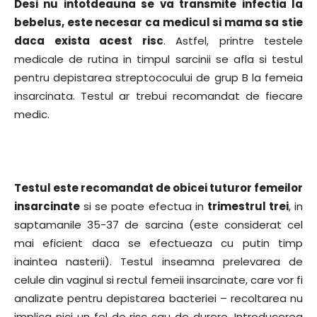
Desi nu intotdeauna se va transmite infectia la
bebelus, este necesar ca medicul si mama sa stie
daca exista acest risc
. Astfel, printre testele
medicale de rutina in timpul sarcinii se afla si testul
pentru depistarea streptococului de grup B la femeia
insarcinata. Testul ar trebui recomandat de fiecare
medic.
Testul este recomandat de obicei tuturor femeilor
insarcinate
si se poate efectua in
trimestrul trei
, in
saptamanile 35-37 de sarcina (este considerat cel
mai eficient daca se efectueaza cu putin timp
inaintea nasterii). Testul inseamna prelevarea de
celule din vaginul si rectul femeii insarcinate, care vor fi
analizate pentru depistarea bacteriei – recoltarea nu
implica nici un fel de risc sau de durere. Introducerea