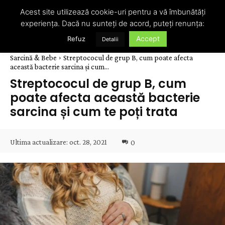
Acest site utilizează cookie-uri pentru a vă îmbunătăți
experiența. Dacă nu sunteți de acord, puteți renunța:
Accept
Refuz
Detalii
Sarcină & Bebe
Streptococul de grup B, cum poate afecta
această bacterie sarcina și cum...
Streptococul de grup B, cum
poate afecta această bacterie
sarcina și cum te poți trata
Ultima actualizare:
oct. 28, 2021
0