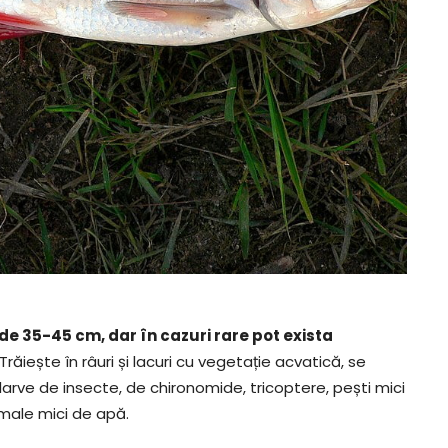
de 35-45 cm, dar în cazuri rare pot exista
 Trăiește în râuri și lacuri cu vegetație acvatică, se
 larve de insecte, de chironomide, tricoptere, pești mici
imale mici de apă.