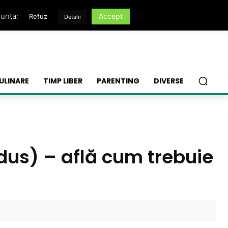
nunța:
Accept
Refuz
Detalii
ULINARE
TIMP LIBER
PARENTING
DIVERSE
idus) – află cum trebuie