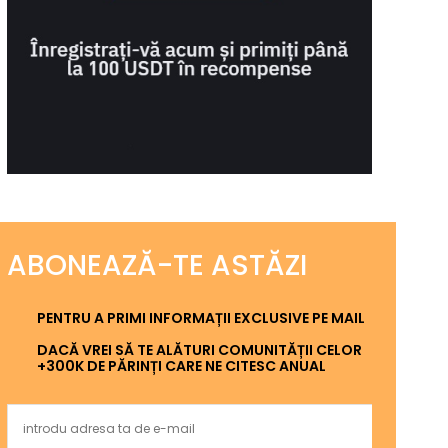
ABONEAZĂ-TE ASTĂZI
PENTRU A PRIMI INFORMAȚII EXCLUSIVE PE MAIL
DACĂ VREI SĂ TE ALĂTURI COMUNITĂȚII CELOR
+300K DE PĂRINȚI CARE NE CITESC ANUAL