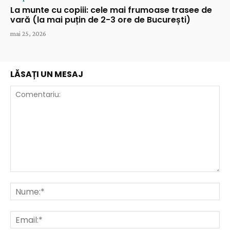
La munte cu copiii: cele mai frumoase trasee de
vară (la mai puțin de 2-3 ore de București)
mai 25, 2026
LĂSAȚI UN MESAJ
Comentariu:
Nu
Ema