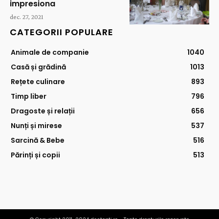
impresiona
dec. 27, 2021
CATEGORII POPULARE
Animale de companie
1040
Casă și grădină
1013
Rețete culinare
893
Timp liber
796
Dragoste și relații
656
Nunți și mirese
537
Sarcină & Bebe
516
Părinți și copii
513