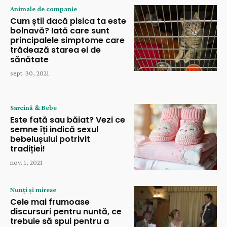
Animale de companie
Cum știi dacă pisica ta este
bolnavă? Iată care sunt
principalele simptome care
trădează starea ei de
sănătate
sept. 30, 2021
Sarcină & Bebe
Este fată sau băiat? Vezi ce
semne îți indică sexul
bebelușului potrivit
tradiției!
nov. 1, 2021
Nunți și mirese
Cele mai frumoase
discursuri pentru nuntă, ce
trebuie să spui pentru a