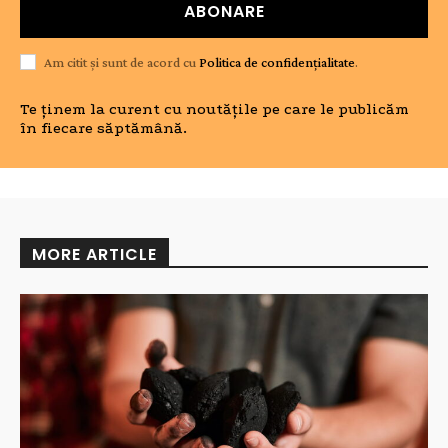
ABONARE
Am citit și sunt de acord cu
Politica de confidențialitate
.
Te ținem la curent cu noutățile pe care le publicăm
în fiecare săptămână.
MORE ARTICLE