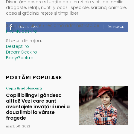
Discutăm despre situațiile de zi cu zi ale vieții de familie:
dragoste, relații, nunți și ocazii speciale, sarcină, animale,
casă și grădină, rețete și timp liber.
Spații publicitare / reclamă administrată de
ÎMI PLACE
14,235
Fani
PROMOdesk.ro
Site-uri din rețea:
Destepti.ro
DreamGeek.ro
BodyGeek.ro
POSTĂRI POPULARE
Copii & adolescenți
Copiii bilingvi gândesc
altfel! Vezi care sunt
avantajele învățării unei a
doua limbi la vârste
fragede
mart. 30, 2022