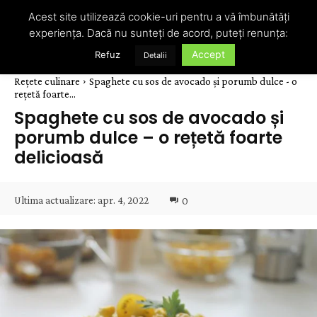
Acest site utilizează cookie-uri pentru a vă îmbunătăți
experiența. Dacă nu sunteți de acord, puteți renunța:
Accept
Refuz
Detalii
Rețete culinare
Spaghete cu sos de avocado și porumb dulce - o
rețetă foarte...
Spaghete cu sos de avocado și
porumb dulce – o rețetă foarte
delicioasă
Ultima actualizare:
apr. 4, 2022
0