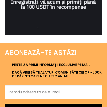
ABONEAZĂ-TE ASTĂZI
PENTRU A PRIMI INFORMAȚII EXCLUSIVE PE MAIL
DACĂ VREI SĂ TE ALĂTURI COMUNITĂȚII CELOR +300K
DE PĂRINȚI CARE NE CITESC ANUAL