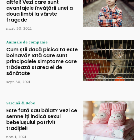
altfel! Vezi care sunt
avantajele învățării unei a
doua limbi la vârste
fragede
mart. 30, 2022
Animale de companie
Cum știi dacă pisica ta este
bolnavă? Iată care sunt
principalele simptome care
trădează starea ei de
sănătate
sept. 30, 2021
Sarcină & Bebe
Este fată sau băiat? Vezi ce
semne îți indică sexul
bebelușului potrivit
tradiției!
nov. 1, 2021