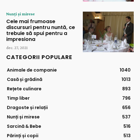
Nunți și mirese
Cele mai frumoase
discursuri pentru nuntă, ce
trebuie să spui pentru a
impresiona
dec. 27, 2021
CATEGORII POPULARE
Animale de companie
1040
Casă și grădină
1013
Rețete culinare
893
Timp liber
796
Dragoste și relații
656
Nunți și mirese
537
Sarcină & Bebe
516
Părinți și copii
513