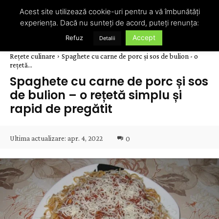
Acest site utilizează cookie-uri pentru a vă îmbunătăți
experiența. Dacă nu sunteți de acord, puteți renunța:
Accept
Refuz
Detalii
Rețete culinare
Spaghete cu carne de porc și sos de bulion - o
rețetă...
Spaghete cu carne de porc și sos
de bulion – o rețetă simplu și
rapid de pregătit
Ultima actualizare:
apr. 4, 2022
0