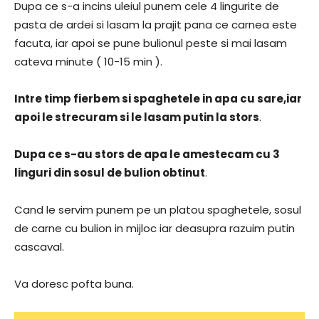
Dupa ce s-a incins uleiul punem cele 4 lingurite de
pasta de ardei si lasam la prajit pana ce carnea este
facuta, iar apoi se pune bulionul peste si mai lasam
cateva minute ( 10-15 min ).
Intre timp fierbem si spaghetele in apa cu sare,iar
apoi le strecuram si le lasam putin la stors
.
Dupa ce s-au stors de apa le amestecam cu 3
linguri din sosul de bulion obtinut
.
Cand le servim punem pe un platou spaghetele, sosul
de carne cu bulion in mijloc iar deasupra razuim putin
cascaval.
Va doresc pofta buna.