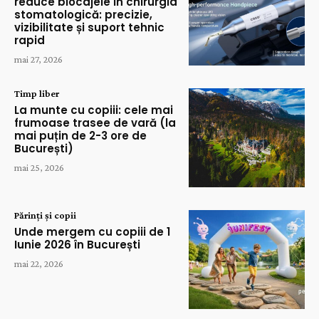
reduce blocajele în chirurgia
stomatologică: precizie,
vizibilitate și suport tehnic
rapid
mai 27, 2026
Timp liber
La munte cu copiii: cele mai
frumoase trasee de vară (la
mai puțin de 2-3 ore de
București)
mai 25, 2026
Părinți și copii
Unde mergem cu copiii de 1
Iunie 2026 în București
mai 22, 2026