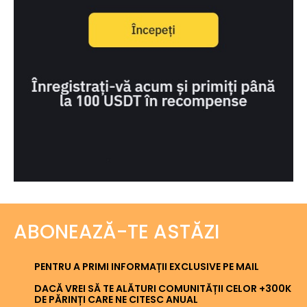
ABONEAZĂ-TE ASTĂZI
PENTRU A PRIMI INFORMAȚII EXCLUSIVE PE MAIL
DACĂ VREI SĂ TE ALĂTURI COMUNITĂȚII CELOR +300K
DE PĂRINȚI CARE NE CITESC ANUAL