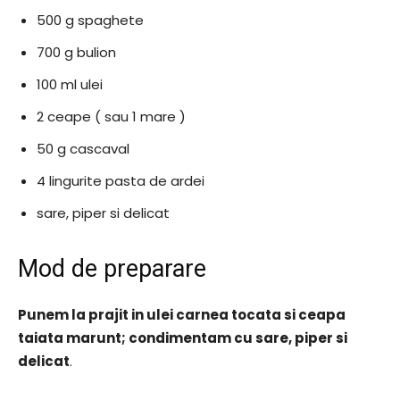
500 g spaghete
700 g bulion
100 ml ulei
2 ceape ( sau 1 mare )
50 g cascaval
4 lingurite pasta de ardei
sare, piper si delicat
Mod de preparare
Punem la prajit in ulei carnea tocata si ceapa
taiata marunt; condimentam cu sare, piper si
delicat
.