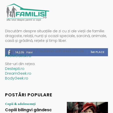
Discutăm despre situațiile de zi cu zi ale vieții de familie:
dragoste, relații, nunți și ocazii speciale, sarcină, animale,
casă și grădină, rețete și timp liber.
Spații publicitare / reclamă administrată de
ÎMI PLACE
14,235
Fani
PROMOdesk.ro
Site-uri din rețea:
Destepti.ro
DreamGeek.ro
BodyGeek.ro
POSTĂRI POPULARE
Copii & adolescenți
Copiii bilingvi gândesc