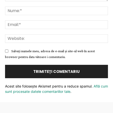
Comentariu:
Nu
Ema
Web
Salvați numele meu, adresa de e-mail și site-ul web în acest
browser pentru data viitoare i comentariu.
Acest site folosește Akismet pentru a reduce spamul.
Află cum
sunt procesate datele comentariilor tale
.